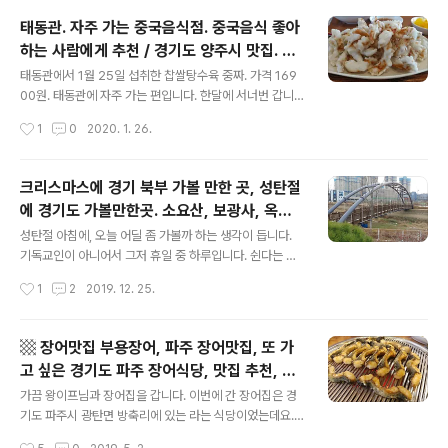
요. 뒤적여보니 지난 가을 방문했었군요. (2019년 10월 2
태동관. 자주 가는 중국음식점. 중국음식 좋아
6일) 3개월 만의 재방문이었습니다. 그냥 가끔 생각나는
하는 사람에게 추천 / 경기도 양주시 맛집. 태
공원이었는데 목적은 바람 쐰다 + 걷는다 였습니다. >> 아
글 내용
동관 위치. 북경짜장2900원에서 갈아탐. 고
래는 청성역사공원에서 찍은 사진들입니다. 걸으면서 만난
태동관에서 1월 25일 섭취한 찹쌀탕수육 중짜. 가격 169
기짜장 찹쌀탕수육이 일품. 짜장면 짜장밥 짬
시간순 아.닙.니.다. 테마별 재구성이라고 하면 맞을 거 같
00원. 태동관에 자주 가는 편입니다. 한달에 서너번 갑니
습니다. - 청성역사공원 안내도 - 충혼탑과 상징물 (뒤쪽
다. 더 갈 때도 있고요. >> 태동관 위치 (네이버 지도 검색
뽕 짬뽕밥
작성시간
1
0
2020. 1. 26.
언덕에서 내려다 본 모습) - 군내면 선정비군 (향토유적 제
결과) 경기 양주시 삼숭동 477-6 전화번호 031-821-7
7호. 역대 현감..
011 * 양주시 고읍 쪽에서 포천 넘어가는 어하고개 터널
직전 좌측에 있죠. 저와 왕이프가 주로 먹는 음식은 정해져
크리스마스에 경기 북부 가볼 만한 곳, 성탄절
있습니다. 저 - 고기짜장밥 또는 고기짜장면 왕 - 고기짬뽕
에 경기도 가볼만한곳. 소요산, 보광사, 옥정
밥 또는 고기짜장면 동행이 있을 때 - 찹쌀탕수육 중짜 가
글 내용
중앙공원. 걷기, 산책. 경기도 동두천시, 경기
격은, 짜장 - 2900원에서 시작됩니다. 고기짜장 - 3900
성탄절 아침에, 오늘 어딜 좀 가볼까 하는 생각이 듭니다.
도 파주시, 경기도 양주시.
원 고기짜장밥 - 4900원 그리고 기억이 맞다면 짬뽕밥 -
기독교인이 아니어서 그저 휴일 중 하루입니다. 쉰다는 거
5900원 고기짬뽕밥 6900원 이렇습니다. 자주 먹는 음식
외에 별다른 생각이 없거든요. 일찍 깨니, 어디 가볼 만한
작성시간
1
2
2019. 12. 25.
이라서 가격을 기억합니다. 2020년 1월 현재. 2..
곳 없을까 생각이 드네요. 주로 저는, 어딜 간다고 했을 때
메인 포인트는 걷는 겁니다. 걷기가 메인이죠. 바람을 쐬러
간다고 했을 때도 걷는 생각을 하고, 나들이를 간다고 했을
▩ 장어맛집 부용장어, 파주 장어맛집, 또 가
때도 걸을 생각을 하고, 맛집을 찾아간다고 했을 때도 근처
고 싶은 경기도 파주 장어식당, 맛집 추천, 경
에 걸을 만한 곳 없나 찾아보게 됩니다. 경기 북부 가볼 만
글 내용
기도 파주 맛집 정보 공유, 경기도 파주 가볼
한 곳은? 그런 의미에서 후보지로 떠오르는 곳은 이렇습니
가끔 왕이프님과 장어집을 갑니다. 이번에 간 장어집은 경
만한곳, 파주 맛집, 가볼만한 장어식당 ▩
다. 1. 소요산 - 주차 후 소요산공원에서 자재암까지 걷는
기도 파주시 광탄면 방축리에 있는 라는 식당이었는데요.
것이죠. 산길에 눈이 쌓여 있지는 않을지 말입니다. - 경기
손질해서 석쇠 위에 올린 장어의 두께와 양이 장난 아니어
작성시간