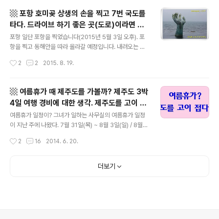
다. 이 글은 경기도 남양주시 진접읍 팔야리에 있는 식당에
▩ 포항 호미곶 상생의 손을 찍고 7번 국도를
관한 글입니다. 사정은 크게 다를 것 같지 않지만, 전국 곳
타다. 드라이브 하기 좋은 곳(도로)이라면 동
곳에 간판을 걸고 있는 모든 식당에 관한 글이 아닙니다. 돼
글 내용
해안 7번국도 추천! 새천년기념관 가로등 한
지고기 : 미국산 ? 늘(?) 먹던대로 돼지고기 한 근(600g)
포항 일단 포항을 찍었습니다(2015년 5월 3일 오후). 포
반도 호랑이 형상화. 추천 여행지. ▩
을 시켰고 공기밥 2개를 주문했다. 반찬은 기본 차림이 제
항을 찍고 동해안을 따라 올라갈 예정입니다. 내려오는 길
공되고 그후 원하는 반찬은 셀프 리필할 수 있다. 마주 앉은
에 제천-단양에 들렀습니다. 밤 늦게 출발했기 때문에 서울
작성시간
2
2
2015. 8. 19.
그녀가 내 등 뒤 쪽으로 보이는 차림표를 보고 "돼지고기도
의 북쪽에서 포항까지 한방에 쏘기에는 무리입니다. 제천
..
에서 1박하고(5월 2일 밤) 단양에서 식사를 해겷한 후 포
항으로 내리 꽂았습니다. 상생의 손 호미곶의 상징물, 상생
▩ 여름휴가 때 제주도를 가볼까? 제주도 3박
의 손을 사진에 담았습니다(위 사진). 손가락 사이에 붉은
4일 여행 경비에 대한 생각. 제주도를 고이 접
태양을 걸어야 했는데 날씨가 축축합니다. 보슬비가 내렸
글 내용
다. ㅠ.ㅠ 비행기표, 펜션, 자동차 렌트, 식사,
는데 우산을 쓸 정도는 아니었지만 카메라 렌즈 후드에 빗
여름휴가 일정이? 그녀가 일하는 사무실의 여름휴가 일정
이동, 입장료, ...▩
방울이 이슬이 되어 흐릅니다. ㅠ.ㅠ 애시당초 태양 따위(?)
이 지난 주에 나왔다. 7월 31일(목) ~ 8월 3일(일) / 8월 4
걸 수가 없는 거였습니다. 호랑이 이 상징물을 등뒤로 하고
일(월) 낮 출근 나는 현재 프리랜서로 일하고 있으므로 휴
작성시간
2
16
2014. 6. 20.
조금 둘러 보면 새천년기념관이 눈에 들어옵니다. 저는 새
가 날짜는사전에 얼마든지 조절할 수 있다. 그녀의 여름휴
천년기념관도 기념관이지만..
가 일정에 맞추면 함께 휴가를 보낼 수 있다. 또 가고 싶은
여행지 1순위, 제주도? 여름휴가 일정이 잡히자 마자 그녀
더보기
가 나에게 전화했다. "제주도 여행 스케줄 잡아보자!" 사실,
몇 해 전에 제주도를 다녀왔지만 제주도는 '숙제' 같은 곳이
다. 그녀와 나의, 또 가고 싶은 여행지 제1 순위에 제주도가
올라있다. 다만, 시간이 허락지 않아서 미루고 있었을 뿐.
ㅠ.ㅠ 여행 경비가? 그녀에게서 전화를 받고 바로 항공편