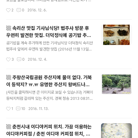
어판장. 강화도 횟집 추천. 티맵 안내. ▩
주사라서 기억 속에 정이품송은 선명히 남아 있었는데, 기
이 나오는 메뉴 '삼'세트. (2016년 12월 4일 일, 강화도 길
작성시간
2
0
2016. 12. 6.
억 속의 정이품송과 이제 실제로 마주 한 정이..
상면 선두리) 아. 사진에는 매운탕이 없네요. 매운탕 기본
제공되고 공기밥은 시켜야 합니다. 삼복호. 강화도 선두5
리 어시장(어판장)에 있는 횟집입니다. 서해로 조업을 나가
▩ 속리산 맛집 기사님식당! 법주사 방문 후
는 어선 이름이기도 하고요. 선두5리에 있는 휫집들은 자
우연히 발견한 맛집. 더덕정식에 공기밥 추가
기네 배이름을 식당명으로 사용하고 있습니다. (아닌 경우
글 내용
밥도둑 더덕구이 더덕정식 가격. 기사식당?
도 있을까요?) 강화도 선두5리 어시장의 공식 행정구역 좌
공기밥을 계속 추가하게 만든 기사님식당 더덕정식 속리산
기사님식당! 속리산 법주사 맛집 추천. 충청북
표는 인천광역시 강화군 길상면 선두리 소재입니다. 정확
법주사 앞에서 우연히 발견한 맛집 (2016년 11월 13일
한 지도는 다음이나 네이버 지도에 선두5리만 입력해도 어
일. 충청북도 보은) * 아. 그런데 중요한 더덕구이 사진이
도 보은 ▩
작성시간
3
0
2016. 12. 4.
시장이 나옵니다. (2016년 12월 현재.) 삼복호. 이 식당은
없네. 지난달 중순 그러니까 2016년 11월 13일 일요일에
저와 옆의 그녀..
속리산으로 향했다. 속리산 법주사 경내를 걷고 싶었고 법
주사 입구에 있는 정이품송은 잘 있는지 궁금했다. 되짚어
▩ 주왕산국립공원 주산지에 물이 없다. 거북
보니 속리산을 다녀온 것이 10년 정도 되는 것 같았다. 가
이 등딱지? ㅠ.ㅠ 유명한 주산지 왕버드나무.
을 단풍 구경을 간 것은 아니었는데 단풍관광객으로 발 디
글 내용
경상북도 청송 가볼만한 곳 주왕산. 캐논 50D
딜 틈이 없었다는 아니고ㅎㅎ 걷는 데에 다른 산행객과 관
(사진을 클릭하시면 큰 이미지로 보실 수 있습니다) 거북이
canon 50mm F1.4 ▩
광객들이 방해가 될 정도로 많았다. 집에서 9시가 조금 넘
등딱지처럼 갈라져 있는 주산지. 경북 청송 2013 0831
어 출발했고 낮 12시를 살짝 넘겨 정이품송 앞에 도착했다.
토. 선경 티비에 주산지가 나왔다. 선경(仙景)이라 할 만했
작성시간
1
10
2016. 11. 13.
법주사 주차장은 임시주차장 쪽으로 방문객을 유도했고 임
다. 어떤 여행 프로그램이었던 것으로 기억한다. 여행 전문
시주차장에는 방문객..
가(?)가 방송 촬영 기사와 주산지를 찾았다. 여행 전문가는
자신도 카메라를 메고 있었고 방송 중간중간에 그가 찍은
▩ 춘천시내 이디야커피 위치. 가끔 이용하는
사진들이 몇 초씩 정지화면으로 나왔다. 가히 선경이라 할
이디야커피점 / 춘천 이디야 커피점 위치, 춘
만했다. 주산지 주산지. 이름은 익히 들었다. 지인들 중 다
글 내용