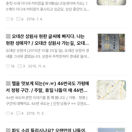
천석사점, 춘천퇴계점, 남춘천코레일점, 중앙
녀와서 극찬을 아끼지 않는 사람들도 있었고 블로그 지인
춘천 시내 이디야 커피점을 찾아봤습니다(네이버 지도). 1
고속도로 춘천IC 이디야 커피 위치. ▩
들 포스트에 올라오는 사진을 보며 감탄하기도 했다. 가보
0개의 이디야 커피점이 표시되고 있군요. 상단 중앙의 소
고 싶은 생각이 없지 않았다. 집에서 거리가 많이 멀다는 이
양2교를 건너가면 이디야커피 춘천우두동점이 있는 걸로
작성시간
0
6
2016. 1. 4.
유로 늘 다음으로 미루었다. 출발 7월 말인지 8월 초인지
나오는데 이 지도에는 없습니다. * 우측 하단이 춘천IC입
티비에 흐르는 선..
니다(55번 중앙고속도로). 제가 때때로 이용하는 경로 상
에 놓인 이디야 커피점은 E-C-G입니다. E) 이디야커피 춘
▩ 오대산 상원사 현판 글씨에 빠지다. 나는
천석사점 C) 이디야커피 춘천퇴계점 G) 이디야커피 남춘
현판 성애자? / 오대산 상원사 가는길, 오대산
천코레일점 지도에는 나오지 않은 (하단 중앙 아래의) 신남
글 내용
상원사 입장료 주차료, 오대산 월정사에서 상
교를 향해 내려가거나 지도 상의 (왼쪽에 있는) 70번 국도
오대산 상원사 (2015년 10월 25일 일). 오대산 상원사 경
원사 거리, 상원사 동종, 월정사에서 상원사
를 타고 팔미교차로 쪽으로 내려가거나, 집에 가려면 46번
내를 그녀와 걸었습니다. 상원사 주차장에서 경내로 들어
국도를 타야 되거든요. 가평-청평 으로 이어지는 도로지요.
갈 때 입구 표석의 문수성지, 적멸보궁이라는 금색 음각 글
가는 방법 ▩
작성시간
16
3
2015. 11. 4.
* 46번 국도 관련하여 작성한 글이 있습니다. → http://b
자들이 시선을 끌었습니다. 오대산 상원사를 세번째 방문
efreepar..
하는 것 같습니다. 앞서 두번인가 방문한 기억이 있습니다.
낮은 확률이지만 어쩌면 한번이었을 수도 있습니다. 지난
▩ 헬을 맛보게 되는(ㅠ.ㅠ) 46번국도 가평에
번에 방문한 것이 시간적으로 오륙년 이상 과거의 일이다
서 청평 구간. / 주말, 휴일 나들이 때 46번국
보니, 입구에서 걸어들어가는 길이나 경내 전각들의 배치
글 내용
도 교통상황은 늘 빨간불. 극심한 정체. 대책은
나 전체적인 느낌이 많이 새로왔습니다. 약간은 생소한 풍
46번 국도에 관한 이야기를 좀 해 봅니다. { 가평 - 청평 }
없나? 가평오거리에서 하천삼거리 우회도로
경과 모습인 것들도 있었습니다. 오대산 상원사는 강원도
구간에 대해서요. 46번 국도는 { 인천 남동구 ↔ 강원도
평창군 진부면 동산리 산1번지로 주소가 확인됩니다. 오대
고성군 } 간의 총거리 268.4km인 국도입니다(검색해 봄
는? ▩
작성시간
6
4
2015. 11. 3.
산 월정사에서 9km 정도 더 들어간 심산(深山)의 산사입
ㅋ) 인천 남동구 간석119안전센터에서 시발하여(욕 아님
니다. 월정사 일주문에서 상원사 주차장..
ㅋ), 강원도 고성군 상리교차로에서 끝납니다. 인천-서울-
경기도-강원도 네 시도를 지나는 다소 긴 국도입니다. 제가
▩ 파도 소리 들리시나요? 오랜만의 나들이.