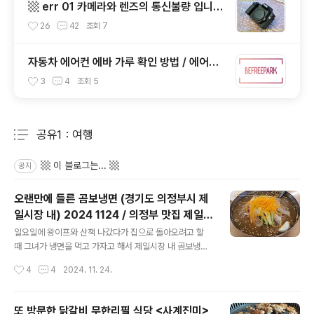
▩ err 01 카메라와 렌즈의 통신불량 입니
노미 할머니
다. 렌즈 접점을 청소하여 주십시요? (캐논 5
26
42
조회
7
0D) ▩
자동차 에어컨 에바 가루 확인 방법 / 에어콘
에바포레이터 코팅제 산화, 흰가루는 수산화
3
4
조회
5
알루미늄, 증발기 evaporator, 에바 하얀
가루 확인하는 법, 에바 코팅 산화 부식, 애프
터블로우 after-blow
공유1：여행
분류 전체보기
주요 글 목록
▩ 이 블로그는... ▩
공지
오랜만에 들른 곰보냉면 (경기도 의정부시 제
일시장 내) 2024 1124 / 의정부 맛집 제일시
글 내용
장 곰보냉면 / 물냉면 비빔냉면 무초절임 / 초
일요일에 왕이프와 산책 나갔다가 집으로 돌아오려고 할
절임한 무는 물냉면의 훌륭한 조연이다!
때 그녀가 냉면을 먹고 가자고 해서 제일시장 내 곰보냉면
식당에 들러 저녁을 먹었다. 2024 1124 일. 오랜만에 방
작성시간
4
4
2024. 11. 24.
문한 곰보냉면집이었다. 경기도 의정부시 태평로73번
길 20 의정부제일시장 나동 1층(지번) 경기도 의정부시 의
정부동 160번지 곰보냉면 https://m.map.kakao.com/
또 방문한 닭갈비 무한리필 식당 <사계진미>