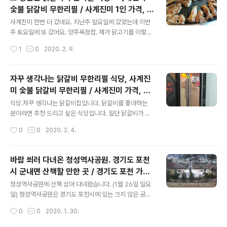
actions/detailMapView?id=9689338&refServic
숯불 닭갈비 무한리필 / 사계진미 1인 가격, 닭
e=place https://m.place.naver.com/restaurant/1
글 내용
갈비 닭고기 맛집 추천, 양주옥정점 수유점 의
8554054/location?entry=plt&filter=location&sel
사계진미 한번 더 갔네요. 지난주 일요일에 갔었는데 이번
정부점 홍대점 강남본점
ected_place_id=18554054 나는 물냉면(곱)을 그리
주 토요일에 또 갔어요. 양주옥정점. 제가 닭고기를 이렇게
고 왕이프는 비빔냉면(곱)을 주문했다. 2024년..
좋아했는지, 사계진미에서 닭고기를 먹으면서 알게 되었습
작성시간
1
0
2020. 2. 9.
니다. 양념에 재지 않은 구워 먹는 닭갈비도 맛있고, 튀김옷
도 맛있는 후라이드 치킨, 튀김옷의 바삭함이 살아있는 후
라이드 간장치킨도 좋네요. 굽는 동안 쉬지 않고(^^) 먹을
자꾸 생각나는 닭갈비 무한리필 식당, 사계진
수 있어서 더욱 좋고요. ㅎㅎ 아래는 구워 먹는 닭갈비. 양
미 숯불 닭갈비 무한리필 / 사계진미 가격, 닭
념에 재지 않은 담백한 닭갈비입니다. 저와 왕이프가 주로
글 내용
갈비 맛집 추천, 수유점 의정부점 양주옥정점
공략하는 대상 아이템이죠. 사계진미는 숯불 닭갈비 무한
식당.자꾸 생각나는 닭갈비집입니다. 닭갈비를 좋아하는
홍대점 강남본점
리필 식당입니다. 자꾸 생각나는 닭갈비집이고요. 일주일
분이라면 추천 드리고 싶은 식당입니다. 일단 닭갈비가 깔
도 안 되어 또 가게 됩니다. 닭갈비를 아니 닭고기를(!) 좋아
끔하게 나옵니다. 국내산 신선육으로 닭고기를 준비한다고
작성시간
0
0
2020. 2. 4.
하는 분이라면 추천 드리고 싶은 식당입니다. 일단 닭갈비
사계진미 숯불 닭갈비 무한리필에서 밝히고 있습니다. 무
의 닭고기가 깔끔하게 나옵니..
엇보다 1인 가격이 비싸지 않은 수준입니다. 2020년 2월
현재, 1인 14500원입니다. 왕이프님의 닭갈비집 폭풍검
바람 쐬러 다녀온 청성역사공원. 경기도 포천
색으로2020년 2월 2일 일요일에 양주옥정점을 방문했습
시 군내면 산책할 만한 곳 / 경기도 포천 가볼
니다.가까운 곳에 수유점, 의정부점이 있지만바람도 쐴 겸
글 내용
만한 곳, 추천여행지, 바람쐬러, 청성역사공
양주옥정점으로 다녀왔습니다. 주소 - 경기도 양주시 옥정
청성역사공원에 산책 삼아 다녀왔습니다. (1월 26일 일요
원, 충혼탑, 군내면 선정비군, 행운의 종, 풋살
동로7길 50 (옥정동 1036) 식사시간은 2시간으로 제한
일) 청성역사공원은 경기도 포천시에 있는 크지 않은 공원
된다고 하고요. 프라이드 치킨, 양념 치킨도 준비되어 있네
입니다. - 주소 : 경기 포천시 군내면 청군로3290번길 19
경기장
작성시간
0
0
2020. 1. 30.
요.각각 한두 조각씩 먹어 보았는데 퀄리티 좋네요. 불판!
그냥 천천히 둘러보면서 산책하기에 적당한 공원입니다.
맘에 듭니다. 눌어붙지 않고요.서너..
포천시 청성역사공원은 이번에 간 걸로 두번째 방문이었고