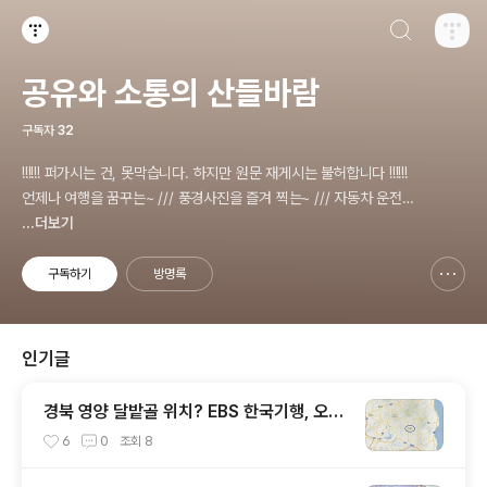
검색하기
티스토리
공유와 소통의 산들바람
구독자
32
!!!!!! 퍼가시는 건, 못막습니다. 하지만 원문 재게시는 불허합니다 !!!!!!
언제나 여행을 꿈꾸는~ /// 풍경사진을 즐겨 찍는~ /// 자동차 운전을
즐기는~ /// 컴터조립을 재미있어 하는~ /// 고전과 동시대물을 넘나
...더보기
드는~ /// 요리가 은근히 재밌는~ /// 편식하는 미드가 있는~ /// 사회
적 이슈에 발언하는~ 不老巨
구독하기
방명록
신고하기 레이어
열기
인기글
경북 영양 달밭골 위치? EBS 한국기행, 오월
의 부엌, 깜장집 부엌은 따스했네, 영양군 영
6
0
조회
8
양읍 달밭골 어디? / 경상북도 영양군 가볼
만한 곳, 영양읍 상원리. KBS 인간극장 임분