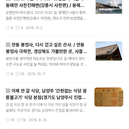
주로 이용하는 구간은 46번 국도 상의 { 가평 → 청평 } 구
동해안 사천진해변(강릉시 사천면) / 동해안
간입니다. 주말이나 휴일에 강원도 쪽으로 나들이를 가면
글 내용
가볼만한 곳. 동해안 여행지 추천. 사천진 해수
저녁에 돌아올 때 대부분 가평에서 청평까지 46번 국도를
오랜만에 바다 본다. 2015 1025 일. 동해안 나들이 중에
욕장. 파도 사진. 높은 파도. 모래톱, 모래사장.
탑니다. 청평 하천교차로에서 37번 국도로 갈아 탑니다.
들른 사천진해변(강릉시 사천면). 파도가 전에 방문했을 때
고속도로를 타면 좋겠으나 주말이나 휴일에는 아주 이른
보다 많이 높은 날이다. 파도를 찍겠다고 초점을 잡아놓고
▩
작성시간
4
4
2015. 11. 2.
시간 또는 아주 늦은 시간을 제외하고 고속도로에 정체구
파도를 기다린다. 숨을 참고 셔터를 누른다. 그 중 괜찮게
간이 너무 많습니..
나온 녀석이다. 노출 시간을 좀더 길게 하거나 좀더 짧게 했
더라면... 또 파도를 기다린다. 파도가 하얗게 부서진다. 부
▩ 안동 봉정사, 다시 걷고 싶은 산사. / 안동
서지는 파도의 크기가 나의 바람을 저버린다. 파고가 높은
봉정사 극락전, 경상북도 가볼만한 곳, 사찰,
게 실감나게 느껴진다. 바다가 높다. 사진을 찍을 때는 분명
글 내용
경북 관광지 추천, 경북 여행지 추천, 산사, 무
10월 말이었는데 사진을 보고 있자니 겨울바다 느낌이 강
봉정사를 생각하면 떠오르는 장면입니다. 갈 때마다 엇비
량해회, 봉정사 삼층석탑 ▩
하다. (파도 소리 들리시는지요?) 사천진 해수욕장 해변의
슷한 구도로 사진을 늘 찍네요. 처마와 처마가 맞닿을 것 같
모래톱 경사가 급해졌다. 모래사장 해변이 많이 좁아져 있
은 모습이 이채롭게 다가와서 시선이 멈추는 걸 테죠. 봉정
작성시간
4
10
2015. 10. 7.
음을 실감한다. 지난번에 왔을 때만 해도 이 정도는 아니었
사는 안동 시내에서는 비교적 북쪽에 위치하고 안동호에서
는데.....
는 비교적 서쪽에 위치한 사찰입니다. 봉정사의 지번 주소
는 경상북도 안동시 서후면 봉정사길 222번지입니다. 전
▩ 이제 안 갈 식당, 남양주 '간판없는 식당 광
화번호는 054-853-4181로 확인되네요. 봉정사에는 (제
릉불고기' 식당 본점(경기도 남양주시 진접
기억이 정확하다면) 세 번 간 것 같습니다. 이 포스트에 등
글 내용
읍). 미국산 돼지고기, 가격 인상. 호주산 소고
장하는 사진들은 두번째 갔을 때 찍었던 것들입니다. 한여
안 갈 식당 한 곳 추가 이제 더 이상 가지 않을 식당이 한 곳
기 사먹는 게 낫겠다! 간판없는 광릉불고기 본
름이었습니다. 지인 L과 함께 갔었네요. 2005년 7월 17
늘었다. 식당이다. 경기도 남양주시 진접읍 팔야리에 있다.
일로 날짜가 찍혀 있군요. 많이 더웠지만 덥게 느껴지지는
광릉초등학교 찾으면 바로 근처다. 지난 주말 토요일에 갔
점 ▩
작성시간
15
14
2015. 8. 31.
않았습니다. 아마도 어렸기(?) 때문일 겁니다. 이젠 같은 더
었다. 좀 오랜만에 바람도 쐴 겸 드라이브도 할 겸 그녀도
위여도 더 덥게 느껴집..
나도 이 식당에 가서 고기를 먹기로 전날부터 정했던 터였