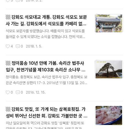
5
0
2019. 5. 2.
도 동두천시 상봉암동 소재. 2. 보광사 - 주차 후 경내를 걷
서 쫌 놀랬습니다 1kg을 시켰는데 (6만원) 이만큼을 불판
는 ..
에 얹고 이만큼이 아직 남아 있습니다 다른 장어집에서 1k
g 주문해서 나오던 양 하고는 확연히 다릅니다 장어의 살
▩ 강화도 석모대교 개통. 강화도 석모도 보문
집 역시 처음 보는 두께였섭니다 식당 사장님 말로는 가능
사 가는 길. 강화도에서 석모도를 카페리 없이
한 한 주문양에 맞춰서 장어 1미를 잡는다고 합니다 1kg을
글 내용
다리로. 석모도 보문사 주차장 주차료, 보문사
1마리 잡아서 내오는 곳은 첨 봅니다 암튼... 장어 좋아하시
석모도 보문사를 방문했습니다. 배를 타지 않고 석모도를
입장료. 인천 강화도 가볼 만한 곳, 추천 여행
고 경기 파주 쪽 괜찮으시면 한번 가보셔도 좋을 듯 합니다
들어갈 수 있게 되었다는 소식을 접했습니다. 전에 석모도
* 부용장어 - 경기 파주시 광탄면 방축리 206-7 031-94
를 들어가려면 카페리를 타야 해서 '다음에 들어가지' '다음
지 ▩
작성시간
4
0
2018. 1. 5.
6-9293 덧) kg 이 늘어날수록 큰 장어를 잡아야 해서 kg
에 들어가지' 하면서 미루기만 했죠. 어느새 다리가 놓이고
당 단가..
개통이 되었군요. '석모대교'가 개통되었습니다(2017년 6
월 28일). 지난 겨울의 초입, 차를 몰고 석모도에 들어갔습
▩ 정이품송 10년 만에 가봄. 속리산 법주사
니다(2017년 12월 16일).차도를 따라 섬을 한바퀴 돌았
입구, 천연기념물 제103호 속리산 소나무 사
고, 석모도 하면 떠오르는 보문사도 들렀습니다. 보문사 주
글 내용
진. 충청북도 관광지 추천, 충북 보은 가볼만
차장에 차를 댔고, 날은 며칠 만에 겨우 맑았고, 바람은 무
정이품송. 충청북도 보은. 속리산 법주사 입구. 충청북도 보
한 곳. 캐논 DSLR 600D. ▩
릎담요를 망토처럼 두르게 할 정도로 찼습니다. 석모도 보
은군 속리산면 상판리 17-3. 2016년 11월 13일 일. 201
문사에서는 주차료를 따로 받고(승용차 2000원), 보문사
6년 여름이 끝날 무렵부터 속리산, 법주사, 정이품송, ... 노
작성시간
0
0
2016. 12. 15.
입장료를 따로 받습니다(성인 2000원). 보문사에서 만난
래를 불렀습니다. 편도 200km 거리가 가깝다면 가까울
몇몇 인상적인..
수 있는 거리인데 여러 가지 여건이 안 받쳐줘서 가지 못 했
습니다. 한동안 노래를 불렀습니다. 그러다가 어느 일요일
▩ 강화도 맛집, 또 가게 되는 삼복호횟집. 가
오전 할 일도 없겠다, 일찍 일어났겠다, 도로 상황 보니 아
성비 뛰어난 신선한 회. 강화도 가볼만한 곳 강
직은(?) 녹색불 들어와 있겠다, ... 걍 출발했습니다. 2016
글 내용
화도 길상면 선두리. 선두5리 어시장 선두5리
년 11월 13일 일요일. 가서 만난 정이품송은 반쪽(?)이 되
지난 일요일에 회 먹으러 강화도 맛집 '삼복호' 횟집에 또
어 있었습니다. 10년 쯤 전에 방문한 적이 있는 속리산 법
갔음을 실토합니다. 그녀님과 함께였고요. 사진은 회가 많