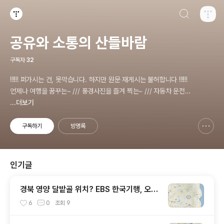
검색하기
티스토리
공유와 소통의 산들바람
구독자
32
!!!!!! 퍼가시는 건, 못막습니다. 하지만 원문 재게시는 불허합니다 !!!!!!
언제나 여행을 꿈꾸는~ /// 풍경사진을 즐겨 찍는~ /// 자동차 운전을
즐기는~ /// 컴터조립을 재미있어 하는~ /// 고전과 동시대물을 넘나
...더보기
드는~ /// 요리가 은근히 재밌는~ /// 편식하는 미드가 있는~ /// 사회
적 이슈에 발언하는~ 不老巨
구독하기
방명록
신고하기 레이어
열기
인기글
경북 영양 달밭골 위치? EBS 한국기행, 오월
의 부엌, 깜장집 부엌은 따스했네, 영양군 영
6
0
조회
9
양읍 달밭골 어디? / 경상북도 영양군 가볼
만한 곳, 영양읍 상원리. KBS 인간극장 임분