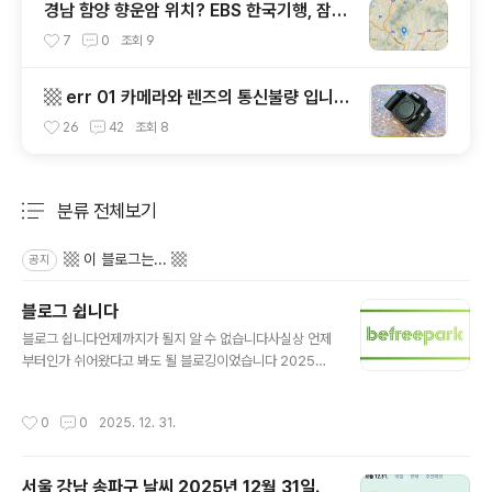
경남 함양 향운암 위치? EBS 한국기행, 잠시
노미 할머니
쉬어갈래요, 스님의 어느 여름날, 함양 향운암
7
0
조회
9
어디? / 경상남도 함양군 가볼 만한 곳, 용추
계곡 향운암 명천스님, 덕유산 황석산 거망산
▩ err 01 카메라와 렌즈의 통신불량 입니
기백산
다. 렌즈 접점을 청소하여 주십시요? (캐논 5
26
42
조회
8
0D) ▩
분류 전체보기
주요 글 목록
▩ 이 블로그는... ▩
공지
블로그 쉽니다
글 내용
블로그 쉽니다언제까지가 될지 알 수 없습니다사실상 언제
부터인가 쉬어왔다고 봐도 될 블로깅이었습니다 2025년
마지막날 올리는 이 글을 끝으로 블로그 쉽니다다시 재개
할지 어떨지는 저도 알지 못합니다 현재로서는 블로그를
작성시간
0
0
2025. 12. 31.
계속 해야 할 이유와 동력이 없습니다붙잡고 있어야 할 필
요를 못 느끼는 상태가 된지 좀 됐습니다날씨 기상 포스트
로 억지로 연명해왔다고 생각합니다 소통, 교류, 공유가 전
서울 강남 송파구 날씨 2025년 12월 31일.