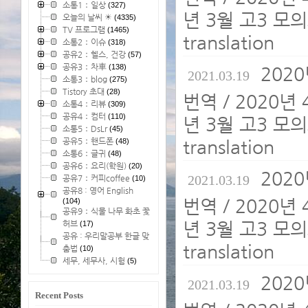
소통1：일상
(327)
년 3월 고3 모의
오늘의 날씨 ☀
(4335)
TV 프로그램
(1465)
translation
소통2：이슈
(318)
공유2：헬스, 건강
(57)
공유3：차車
(138)
202
2021.03.19
소통3：blog
(275)
Tistory 초대
(28)
번역 / 2020년
소통4：리뷰
(309)
공유4：컴터
(110)
년 3월 고3 모의
소통5：DsLr
(45)
공유5：핸드폰
translation
(48)
소통6：글귀
(48)
공유6：요리(학원)
(20)
202
2021.03.19
공유7：커피coffee
(10)
공유8 : 영어 English
번역 / 2020년
(104)
공유9：식물 나무 화초 꽃
년 3월 고3 모의
허브
(17)
공유 : 우리말공부 한글 맞
translation
춤법
(10)
세무, 세무사, 시험
(5)
202
2021.03.19
Recent Posts