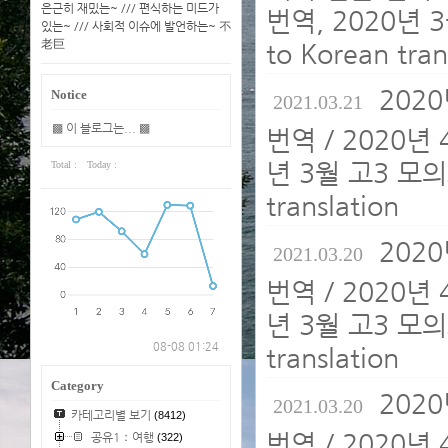
은근히 재밌는~ /// 편식하는 미드가
번역, 2020년 
있는~ /// 사회적 이슈에 발언하는~ 不
老巨
to Korean tran
202
Notice
2021.03.21
▩ 이 블로그는... ▩
번역 / 2020년
년 3월 고3 모의
Total :
Today :
translation
202
2021.03.20
번역 / 2020년
년 3월 고3 모의
08-08 01:24
translation
Category
202
2021.03.20
카테고리별 보기
(8412)
번역 / 2020년
공유1：여행
(322)