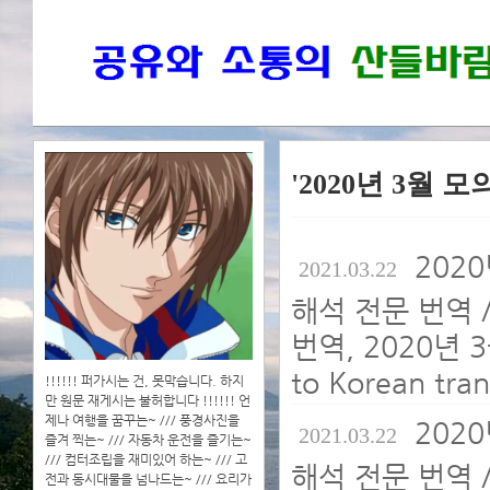
'2020년 3월 
202
2021.03.22
해석 전문 번역 
번역, 2020년 
to Korean tran
!!!!!! 퍼가시는 건, 못막습니다. 하지
만 원문 재게시는 불허합니다 !!!!!! 언
제나 여행을 꿈꾸는~ /// 풍경사진을
202
2021.03.22
즐겨 찍는~ /// 자동차 운전을 즐기는~
/// 컴터조립을 재미있어 하는~ /// 고
해석 전문 번역 
전과 동시대물을 넘나드는~ /// 요리가