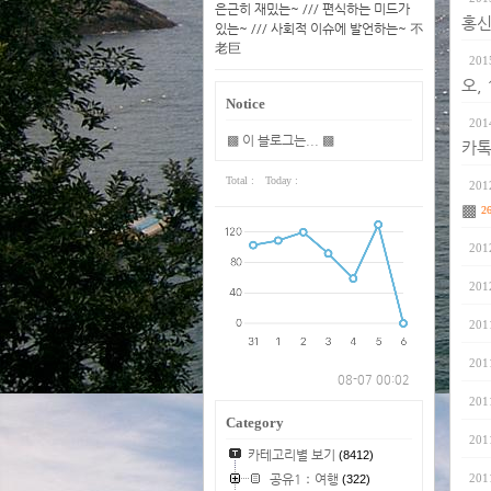
은근히 재밌는~ /// 편식하는 미드가
홍신
있는~ /// 사회적 이슈에 발언하는~ 不
老巨
201
오,
Notice
201
▩ 이 블로그는... ▩
카톡
Total :
Today :
201
▩
2
201
201
201
201
08-07 00:02
201
Category
201
카테고리별 보기
(8412)
공유1：여행
201
(322)