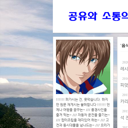
'음
202
레시
201
피맛 
201
!!!!!! 퍼가시는 건, 못막습니다. 하지
카리
만 원문 재게시는 불허합니다 !!!!!! 언
제나 여행을 꿈꾸는~ /// 풍경사진을
201
즐겨 찍는~ /// 자동차 운전을 즐기는~
석 
/// 컴터조립을 재미있어 하는~ /// 고
전과 동시대물을 넘나드는~ /// 요리가
201