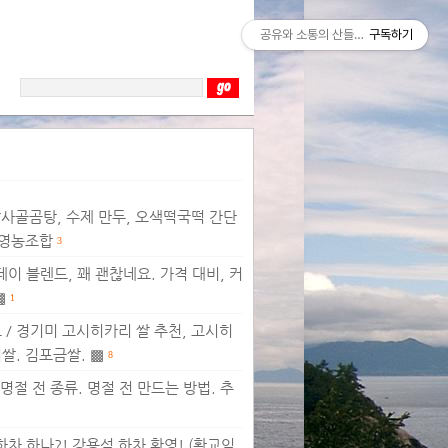
공유와 소통의 산들바람
구독하기
날사골곰탕, 수제 만두, 오색떡국떡 간단
한영농조합
3
이 블렌드, 꽤 괜찮네요. 가격 대비, 커
▩
1
/ 경기미 고시히카리 쌀 추천, 고시히
쌀. 김포금쌀. ▩
8
 명절 전 종류. 명절 전 만드는 방법. 추
하차 하나?! 강용석 하차 환영! (황교익