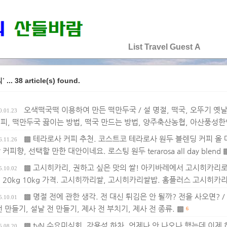
♡♡♡♡♡
List
Travel
Guest
A
... 38 article(s) found.
식'
오색떡국떡 이용하여 만든 떡만두국 / 설 명절, 떡국, 오뚜기 옛
0.01.23
피, 떡만두국 끓이는 방법, 떡국 만드는 방법, 양주축산농협, 아산풍성
▩ 테라로사 커피 추천. 코스트코 테라로사 원두 블렌딩 커피 올 데
6.11.26
커피향, 선택할 만한 대안이네요. 로스팅 원두 terarosa all day blend 
▩ 고시히카리, 권하고 싶은 맛의 쌀! 아키바레에서 고시히카리로 
5.10.02
 20kg 10kg 가격. 고시히까리쌀, 고시히카리쌀밥. 홈플러스 고시히카리
▩ 명절 전에 관한 생각. 전 대신 튀김은 안 될까? 전을 사오면? /
5.10.01
전 만들기, 설날 전 만들기, 제사 전 부치기, 제사 전 종류. ▩
6
▩ tvN 수요미식회, 강용석 하차, 언제나 안 나오나 했는데 이제 
5.08.20