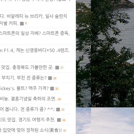
다. 비알레띠 뉴 브리카, 일사 슬란치
산지별 커피. ▩
8
 스마트폰의 일상 지배? 스마트폰 중독,
m F1.4, 캐논 신영웅바디+50 .4렌즈.
맛집. 충청북도 가볼만한 곳. ▩
27
 부치기. 부친 전 종류는? ▩
26
ey's. 몰트? 맥주 가격? ▩
33
비뇽. 결혼기념일 축하의 조연.
20
 봅니다. 전 종류가 좀? ^^; ▩
22
도 맛집. 경기도 여행지 추천. ▩
18
 입맛에 맞아 정착된 소식(素食)!
32