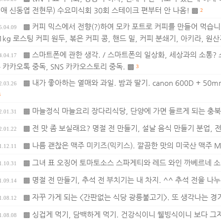
애 신동엽 전현무) 수요미식회 30회 스테이크 편부터 안 나옴! ▩
2
▩ 커피 믹스에서 전향(?)하여 모카 포트로 커피를 만들어 먹습니
5.04.09
 1kg 로스팅 커피 원두, 볶은 커피 콩, 핸드 밀, 커피 분쇄기, 아키라, 원
▩ 스마트폰에 관한 생각. / 스마트폰의 일상화, 세상과의 소통?
4.04.17
 카카오톡 중독, SNS 카카오스토리 중독. ▩
3
▩ 내가 좋아하는 열매와 과일. 밤과 딸기. canon 600D + 50m
2.03.26
6
▩ 마늘정식 마늘요리 장다리식당, 단양에 가면 들르게 되는 충북 
2.01.31
▩ 전 맛 좀 보실래요? 명절 전 만들기, 설날 음식 만들기 분업, 전
2.01.22
▩ 나름 괜찮은 맥주 미키즈(믹키스). 깔끔한 맛의 미국산 맥주 Mick
1.12.11
▩ 그녀 표 오징어 토마토소스 스파게티와 레드 와인 까베르네 소
1.10.31
▩ 명절 전 만들기, 추석 전 부치기는 내 차지. ^^ 추석 전을 나누어
1.09.14
▩ 자꾸 가게 되는 <간판없는 식당 광릉불고기>. 또 생각나는 경기
1.08.12
▩ 싱겁게 먹기, 담백하게 먹기. 건강식이니 웰빙식이니 보다 그저
1.08.08