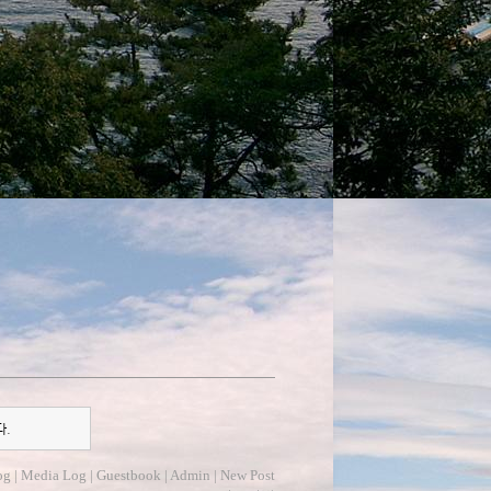
다.
og
|
Media Log
|
Guestbook
|
Admin
|
New Post