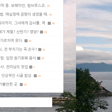
착 중. 보헤미안, 람브루스코.
19
법. 매실청에 곰팡이 생겼을 때.
16
볶이까지. 그녀에게 감사를. 큭. ▩
26
제가 제철? 산란기? 영양? ▩
20
 가르치며 웃다. ▩
16
식, 전 부치기는 꼭 손수? ▩
22
찜. 입맛 원기회복 음식 ▩
20
사. 전라남도 맛집 ▩
1
 인상적인 시골 밥상. ▩
14
가볼만한 곳. ▩
24