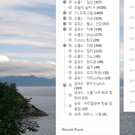
소통1：일상
(327)
201
오늘의 날씨 ☀
(4335)
TV 프로그램
(1465)
201
소통2：이슈
(318)
공유2：헬스, 건강
(57)
201
공유3：차車
(138)
소통3：blog
(275)
201
Tistory 초대
(28)
소통4：리뷰
(309)
201
공유4：컴터
(110)
소통5：DsLr
(45)
201
공유5：핸드폰
(48)
소통6：글귀
(48)
201
공유6：요리(학원)
(20)
공유7：커피coffee
(10)
201
공유8 : 영어 English
(104)
201
공유9：식물 나무 화초 꽃
허브
(17)
201
공유 : 우리말공부 한글 맞
춤법
(10)
세무, 세무사, 시험
(5)
Recent Posts