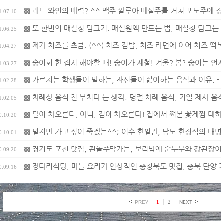
▩ 레드 와인의 매력? ^^ 맥주 깔루아 매실주를 거쳐 포도주에 정
1.07.10
▩ 또 한번의 매실청 담그기. 매실원액 만드는 법, 매실청 담그는 
1.06.25
▩ 제가 치즈를 초큼. (^^) 치즈 김밥, 치즈 라면에 이어 치즈 떡
1.04.27
▩ 숭어회 한 접시 해야할 때! 숭어가 제철! 겨울? 봄? 숭어는 언
1.03.27
▩ 가르치는 학생들이 말하는, 자신들이 싫어하는 음식과 이유. -
1.02.28
▩ 차례상 음식 전 부치다 든 생각. 명절 차례 음식, 기일 제사 음
1.02.05
▩ 달이 차오른다, 아니, 김이 차오른다! 집에서 쪄본 꽃게찜 대하
0.10.20
▩ 멀지만 가고 싶어 죽겠는^^; 여수 한일관, 남도 한정식의 대명
0.10.01
▩ 경기도 포천 맛집, 괸돌주막가든, 보리밥에 순두부와 강된장이
0.09.20
▩ 장다리식당, 마늘 요리가 인상적인 충청북도 맛집, 충북 단양 
0.09.16
1
2
PREV
NEXT