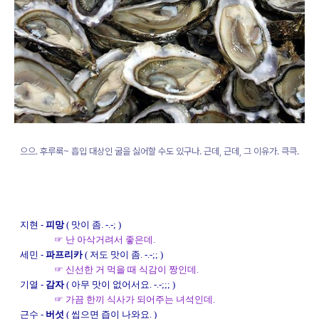
으으. 후루룩~ 흡입 대상인 굴을 싫어할 수도 있구나. 근데, 근데, 그 이유가. 큭큭.
지현 -
피망
( 맛이 좀. -.-; )
☞ 난 아삭거려서 좋은데.
세민 -
파프리카
( 저도 맛이 좀. -.-;; )
☞ 신선한 거 먹을 때 식감이 짱인데.
기열 -
감자
( 아무 맛이 없어서요. -.-;;; )
☞ 가끔 한끼 식사가 되어주는 녀석인데.
근수 -
버섯
( 씹으면 즙이 나와요. )