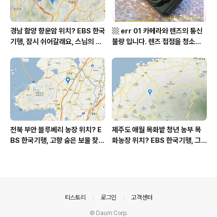
경남 함양 향운암 위치? EBS 한국
▩ err 01 카메라와 렌즈의 통신
기행, 잠시 쉬어갈래요, 스님의 어
불량 입니다. 렌즈 접점을 청소하
느 여름날, 함양 향운암 어디? / 경
여 주십시요? (캐논 50D) ▩
상남도 함양군 가볼 만한 곳, 용추
계곡 향운암 명천스님, 덕유산 황
석산 거망산 기백산
전북 부안 블루베리 농장 위치? E
제주도 애월 목화밭 청년 농부 목
BS 한국기행, 고향 숨은 보물 찾
화농장 위치? EBS 한국기행, 그
기, 우리 동네 재발견, 부안군 부안
인생 탐나도다 제주, 목화오름 그
읍 우영덕 우서라 씨 부녀 블루베
사나이, 애월읍 어음리 정보람 씨
리 농장 우하하하우스 어디? / 전
목화 재배 '목화오름' 목화농장 어
라북도 부안 가볼 만한 곳
디? / 제주도 가볼 만한 곳
의안내
티스토리
로그인
고객센터
© Daum Corp.