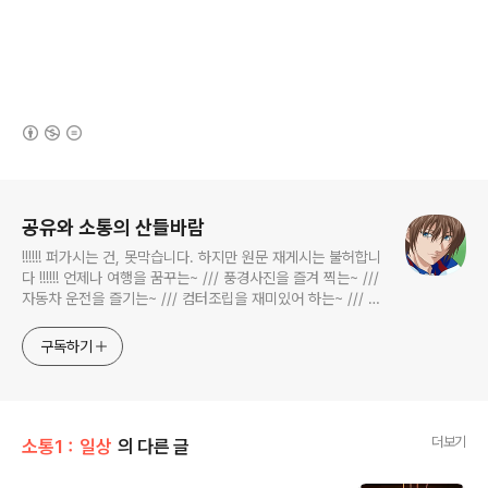
(새창열림)
로그 정보
공유와 소통의 산들바람
!!!!!! 퍼가시는 건, 못막습니다. 하지만 원문 재게시는 불허합니
다 !!!!!! 언제나 여행을 꿈꾸는~ /// 풍경사진을 즐겨 찍는~ ///
자동차 운전을 즐기는~ /// 컴터조립을 재미있어 하는~ /// 고
전과 동시대물을 넘나드는~ /// 요리가 은근히 재밌는~ /// 편
식하는 미드가 있는~ /// 사회적 이슈에 발언하는~ 不老巨
구독하기
더보기
소통1：일상
의 다른 글