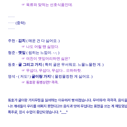
☞ 육류와 맞먹는 선호식품인데.
······
······ (중략)
······
주헌 -
김치
( 매운 건 다 싫어요. )
☞ 나도 어릴 땐 싫었다.
형준 -
깻잎
( 씹히는 느낌이. -.-; )
☞ 여친이 깻잎머리하면 싫은?
동호 -
굴 그리고 가지
( 특히 굴은 무서워요. 느물느물한 게. )
☞ 무섭다, 무섭다, 무섭다... 으하하핫.
영석 - ( 저도! )
굴이랑 가지
! ( 물컹물컹한 게 싫어요. )
☞ 동호랑 동병상련? 큭큭.
동호가 굴이랑 가지무침을 싫어하는 이유에서 빵 터졌습니다. 무서워서! 큭큭큭. 음식
니!! 걔네들이 우리를 어쩌지 못한다고!!! 음식과 맛에 무섭다는 표현을 쓰는 게 재밌었
폭주로, 잠시 수업이 중단되었습니다. ^___^