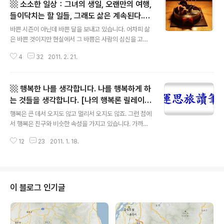
▩ 소소한 일상：그녀의 생일, 오랜만의 여행,
들이닥치는 할 일들, 그래도 삶은 계속된다.
글 내용
▩
바쁜 시즌이 아닌데 바쁜 달을 보내고 있습니다. 어차피 삶
은 바쁜 것이지만 현실에서 그 바쁨은 사람의 심신을 고단
하게 하는 것도 사실입니다. 하지만 어차피 삶은 계란인 것.
4
32
2011. 2. 21.
둥글게 둥글게 살아가야죠. 바쁜 일상을 둥글게 소화하려
고 노력 중입니다. 가끔 적는 '소소한 일상' 포스트입니다.
지인들에게 보내는 일상 보고이기도 하고요. 뜸해지는 느
▩ 행복한 나를 생각합니다. 나를 행복하게 하
낌의 블로깅이지만 '나 여기 살고 있소'라는 생존 신고이기
도 합니다. 2월의 소소한 일상을 적어봅니다. ▩ 소소한 일
는 것들을 생각합니다. [나의 행복론 릴레이]
글 내용
상：그녀의 생일, 오랜만의 여행, 들이닥치는 할 일들, ...
▩
행복은 큰 데서 오지도 않고 멀리서 오지도 않죠. 그런 점에
▩ { #1 } 그녀의 생일이 지난 주에. "태어나 줘서 고마워!"
서 행복은 친구와 비슷한 속성을 가지고 있습니다. 가까이
생일에 제가 건네는 말은 "태어나 줘서 고마워"라죠. 좀 손
에서 찾는 게 맞다는 점에서 '반쪽'과도 비슷합니다. 행복,
발 오글 멘트인가요? 누구를 만나고 사랑하는 일도 원초적
12
23
2011. 1. 18.
별 거 아니지요. 일상 속에 있다고 봅니다. 우리를 행복하지
으로는 태..
않게 만드는 것들이 있음을 모르지 않습니다. 우리의 자유
를 구속하는 것들, 아돌프 히틀러를 꿈꾸는지 나라를 쥐락
펴락하고 싶어 안달난 인간, 친환경녹색성장을 부르짖으며
현실에서는 금수강산 들과 산과 강을 1년 365일 파디비는
이 블로그 인기글
자들 앞에서 우리는 행복해지기 어렵습니다. 그럼에도(그
래서?) 일상 속에서 (무슨 노래 제목처럼) 행복한 나를 생각
합니다. (릴레이를 핑계삼아) 나를 행복하게 하는 것들을
생각해 봅니다. 안 그래도 한번 적고 싶은 주제였는데 마침