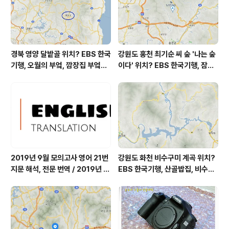
잘 되었단. ^^ ▩..
경북 영양 달밭골 위치? EBS 한국
강원도 홍천 최기순 씨 숲 '나는 숲
기행, 오월의 부엌, 깜장집 부엌은
이다' 위치? EBS 한국기행, 잠시
따스했네, 영양군 영양읍 달밭골
쉬어갈래요, 나를 부르는 숲, 홍천
어디? / 경상북도 영양군 가볼 만
군 최기순 씨 캠핑장 펜션 어디? /
한 곳, 영양읍 상원리. KBS 인간극
강원도 홍천군 가볼 만한 곳, (구)
장 임분노미 할머니
까르돈, kbs 인간극장
2019년 9월 모의고사 영어 21번
강원도 화천 비수구미 계곡 위치?
지문 해석, 전문 번역 / 2019년 9
EBS 한국기행, 산골밥집, 비수구
월 평가원 모의고사 영어 지문 번
미 할매 밥상, 이중일 최길순 씨 부
역, 평가원 2019년 고3 9월 영어
부 화천군 비수구미 낙타민박 어
영역 외국어영역 전문 해석, Engli
디? / 강원도 화천군 가볼 만한 곳
sh to Korean translation
비수구미 마을, 파로호