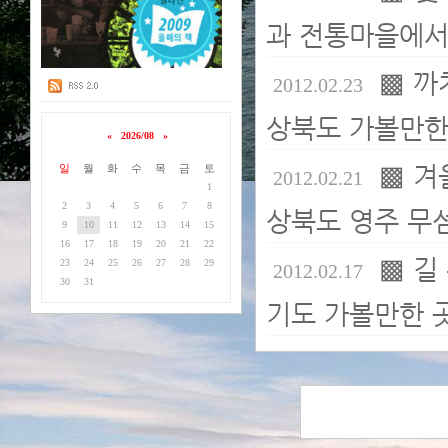
과 전통마을에서.
▩ 까
2012.02.23
상북도 가볼만한 
«
2026/08
»
▩ 겨
일
월
화
수
목
금
토
2012.02.21
1
2
3
4
5
6
7
8
상북도 영주 무섬
9
10
11
12
13
14
15
16
17
18
19
20
21
22
▩ 길
23
24
25
26
27
28
29
2012.02.17
30
31
기도 가볼만한 곳