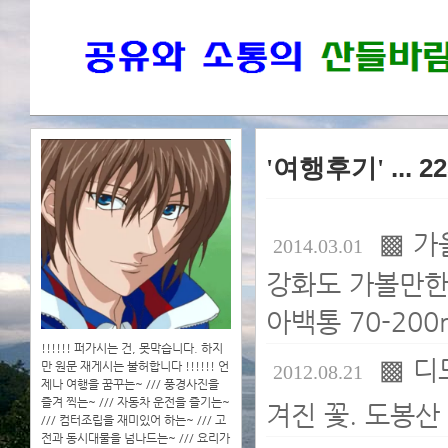
'여행후기'
... 2
▩ 가
2014.03.01
강화도 가볼만한 
아백통 70-200
!!!!!! 퍼가시는 건, 못막습니다. 하지
▩ 디
만 원문 재게시는 불허합니다 !!!!!! 언
2012.08.21
제나 여행을 꿈꾸는~ /// 풍경사진을
즐겨 찍는~ /// 자동차 운전을 즐기는~
겨진 꽃. 도봉산 
/// 컴터조립을 재미있어 하는~ /// 고
전과 동시대물을 넘나드는~ /// 요리가