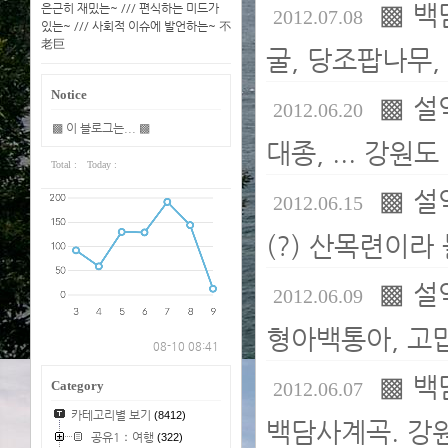
▩ 백
은근히 재밌는~ /// 편식하는 미드가
2012.07.08
있는~ /// 사회적 이슈에 발언하는~ 不
老巨
굴, 당조팝나무,
Notice
▩ 설
2012.06.20
▩ 이 블로그는... ▩
대종, ... 강원
Total :
Today :
▩ 설
2012.06.15
(?) 산목련이라
▩ 설
2012.06.09
형아백통아, 고맙
08-10 08:41
▩ 백
Category
2012.06.07
카테고리별 보기
(8412)
백담사계곡. 강원
공유1：여행
(322)