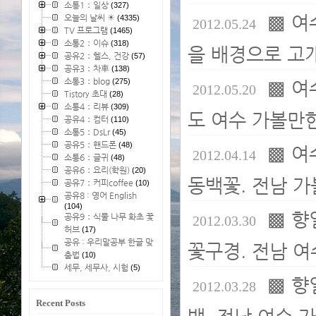
소통1：일상
(327)
▩ 여
오늘의 날씨 ☀
(4335)
2012.05.24
TV 프로그램
(1465)
소통2：이슈
(318)
을 배경으로 고개
공유2：헬스, 건강
(57)
공유3：차車
(138)
소통3：blog
(275)
▩ 여
2012.05.20
Tistory 초대
(28)
소통4：리뷰
(309)
도 여수 가볼만한
공유4：컴터
(110)
소통5：DsLr
(45)
공유5：핸드폰
(48)
▩ 여
2012.04.14
소통6：글귀
(48)
공유6：요리(학원)
(20)
동백꽃. 전남 가
공유7：커피coffee
(10)
공유8 : 영어 English
(104)
▩ 향
공유9：식물 나무 화초 꽃
2012.03.30
허브
(17)
공유 : 우리말공부 한글 맞
꽃구경. 전남 여수
춤법
(10)
세무, 세무사, 시험
(5)
▩ 향
2012.03.28
Recent Posts
백. 전남 여수 