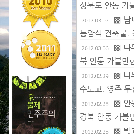
상북도 안동 가볼
▩ 남
2012.03.07
통양식 건축물. 
▩ 나
2012.03.06
북 안동 가볼만한
▩ 나
2012.02.29
수도교. 영주 무
▩ 안
2012.02.28
경북 안동 가볼만
▩ 빛
2012.02.25