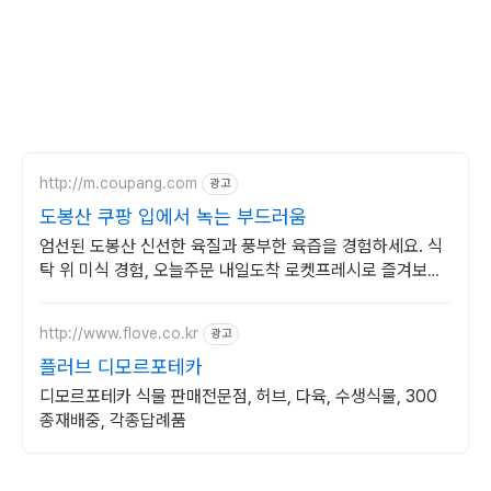
디모르포테카, 디모르포세카, 여행, 관광, 휴가, 나들이, 바람쐬러, 여행후기, 여행기, 식물 사진, 식물,
꽃 사진, 꽃, Dimorphotheca, 꽃 이름, 집단지성의 시대, 웹 2.0의 시대, 사진, 꽃 이름 묻기, 블로
그나 까페에 꽃 이름 묻기
http://m.coupang.com
광고
도봉산 쿠팡 입에서 녹는 부드러움
엄선된 도봉산 신선한 육질과 풍부한 육즙을 경험하세요. 식
탁 위 미식 경험, 오늘주문 내일도착 로켓프레시로 즐겨보세
요.
http://www.flove.co.kr
광고
플러브 디모르포테카
디모르포테카 식물 판매전문점, 허브, 다육, 수생식물, 300
종재배중, 각종답례품