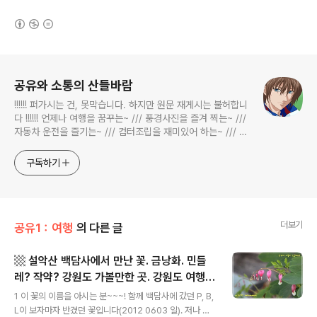
(새창열림)
로그 정보
공유와 소통의 산들바람
!!!!!! 퍼가시는 건, 못막습니다. 하지만 원문 재게시는 불허합니
다 !!!!!! 언제나 여행을 꿈꾸는~ /// 풍경사진을 즐겨 찍는~ ///
자동차 운전을 즐기는~ /// 컴터조립을 재미있어 하는~ /// 고
전과 동시대물을 넘나드는~ /// 요리가 은근히 재밌는~ /// 편
식하는 미드가 있는~ /// 사회적 이슈에 발언하는~ 不老巨
구독하기
더보기
공유1：여행
의 다른 글
▩ 설악산 백담사에서 만난 꽃. 금낭화. 민들
레? 작약? 강원도 가볼만한 곳. 강원도 여행지
글 내용
추천. ▩
1 이 꽃의 이름을 아시는 분~~~! 함께 백담사에 갔던 P, B,
L이 보자마자 반겼던 꽃입니다(2012 0603 일). 저나 그