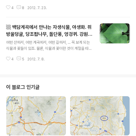
녀는 처가에서 가끔 봤고 작년(2011년) 초여름 도봉산 창
4
8
2012. 7. 23.
포원(야외 식물원)에서 본 기억이 있어서, 보자마자 그 꽃
임을 알아 봤습니다. 문제는(-.-);;; 이름을 모른다는 사실!
흐으. 인상적인 이 꽃의 이름을 아시는 분은 답글로 좀 알려
▩ 백담계곡에서 만나는 자생식물, 야생화. 쥐
주세요. ^^ [ 2012 0724 화 추가 ] 이 꽃은 디모르포테카
또는 디모르포세카라는 이름으로 불리는 꽃이군요. 페이스
방울덩굴, 당조팝나무, 돌단풍, 엉겅퀴. 강원도
글 내용
북에 사진을 올렸더니 관련 분야를 전공한 제자가 재깍 이
가볼만한 곳. ▩
어떤 산에서, 어떤 계곡에서, 어떤 길에서, ... 꼭 보게 되는
름을 알려주었습니다. 역시 알고 싶은 건 소문을 내야 빨리
식물과 꽃들이 있죠. 물론, 식물과 꽃이란 것이 계절을 타는
알게 되는 것 같습니다. 영문으로는 Dimorphotheca로
것이어서 어떤 산에, 어떤 계곡에, 어떤 길에, ... 간다고 해
적고 있군요. 학명 읽기는 라틴어 읽기 ..
4
5
2012. 7. 8.
서 계절을 무시하고 그 식물과 꽃을 볼 수 있는 것은 아니지
만요. 어떤 계절에 그 곳에 가면 꼭 보게 되는 식물과 꽃이
있습니다. 어찌 보면 당연한 것이겠지요. 식물과 꽃은 자신
들에게 맞는 곳에서 자신들에게 맞는 계절에 싹이 나고 꽃
이 피는 존재니까요. 백담계곡을 늦봄-초여름에 가면 엇비
이 블로그 인기글
슷한 모습으로 자신을 드러내는 식물과 꽃이 있습니다. 천
천히 걸으면서 유심히 살핀다면, 백담사에서 하행하는 백
담계곡에서 보는 녀석들을, 백담사에서 상행하는 수렴동계
곡에서도 물론 볼 수 있습니다. 기후와 날씨가 이렇다 할 차
이가 없는 ..