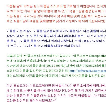
이름을 알지 못하는 꽃의 이름은 스스로의 힘으로 알기 어렵습니다. 인터넷
다 해도 어떤 키워드를 넣어야 할지 알 수 없고, 식물도감을 활용한다 해도
모든 꽃들이 나와 있는 것이 아니어서 찾고자 하는 꽃이 없을 수도 있습니
적인 식물도감이 계절별-꽃색깔별로 찾기가 가능하도록 되어 있습니다만).
이름을 아는 사람이 이름을 알려줄 때에라야 이름을 알게 되는 꽃들이 적지
상상도 예상도 하지 못한 이름일 때가 적지 않습니다. 블로그나 까페 같은 
을 올리고 이름을 물을 수 있어서 얼마나 다행인지. ^^ 웹 2.0 집단지성의 
게 누군가가 그 사진을 보고 이름을 답글로 알려 줍니다.
그렇게 알게 된 꽃으로 디모르포테카가 있습니다. 영문으로는 Dimorphothe
는데 th 발음이 유혹해서인지(^^) 우리말로는 디모르포세카라고도 부르고 
지난번에 백담사에 들렀을 때(2012 0603 일) 사진에 담은 디모르포테카를
스팅하고 이름을 알려주면 고맙겠다고 했었죠(
http://befreepark.tistory.co
페이스북에도 사진을 올렸는데 예전에 가르친 제자가 이름을 알려주었습니
이번 포스트에는 디모르포테카만 담아 봅니다. 이 꽃은 초여름에
백담사에
때 이전에도 본 꽃임을 한눈에 알아 봤습니다. 한두 해 전에 처가의 화단에
봉산 창포원(야외 식물원)
에서 보았던 기억이 바로 딱 떠올랐습니다. 디
그만큼 인상적인 꽃이어서일
까요? ^^