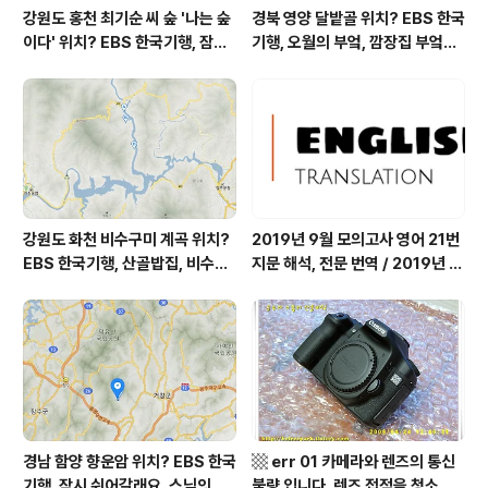
강원도 홍천 최기순 씨 숲 '나는 숲
경북 영양 달밭골 위치? EBS 한국
이다' 위치? EBS 한국기행, 잠시
기행, 오월의 부엌, 깜장집 부엌은
쉬어갈래요, 나를 부르는 숲, 홍천
따스했네, 영양군 영양읍 달밭골
군 최기순 씨 캠핑장 펜션 어디? /
어디? / 경상북도 영양군 가볼 만
강원도 홍천군 가볼 만한 곳, (구)
한 곳, 영양읍 상원리. KBS 인간극
까르돈, kbs 인간극장
장 임분노미 할머니
강원도 화천 비수구미 계곡 위치?
2019년 9월 모의고사 영어 21번
EBS 한국기행, 산골밥집, 비수구
지문 해석, 전문 번역 / 2019년 9
미 할매 밥상, 이중일 최길순 씨 부
월 평가원 모의고사 영어 지문 번
부 화천군 비수구미 낙타민박 어
역, 평가원 2019년 고3 9월 영어
디? / 강원도 화천군 가볼 만한 곳
영역 외국어영역 전문 해석, Engli
비수구미 마을, 파로호
sh to Korean translation
경남 함양 향운암 위치? EBS 한국
▩ err 01 카메라와 렌즈의 통신
기행, 잠시 쉬어갈래요, 스님의 어
불량 입니다. 렌즈 접점을 청소하