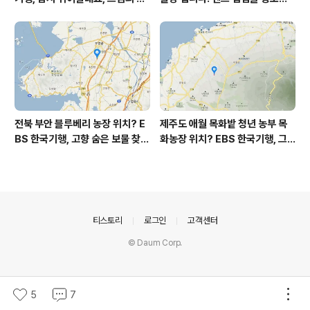
느 여름날, 함양 향운암 어디? / 경
여 주십시요? (캐논 50D) ▩
상남도 함양군 가볼 만한 곳, 용추
계곡 향운암 명천스님, 덕유산 황
석산 거망산 기백산
전북 부안 블루베리 농장 위치? E
제주도 애월 목화밭 청년 농부 목
BS 한국기행, 고향 숨은 보물 찾
화농장 위치? EBS 한국기행, 그
기, 우리 동네 재발견, 부안군 부안
인생 탐나도다 제주, 목화오름 그
읍 우영덕 우서라 씨 부녀 블루베
사나이, 애월읍 어음리 정보람 씨
리 농장 우하하하우스 어디? / 전
목화 재배 '목화오름' 목화농장 어
라북도 부안 가볼 만한 곳
디? / 제주도 가볼 만한 곳
의안내
티스토리
로그인
고객센터
© Daum Corp.
5
7