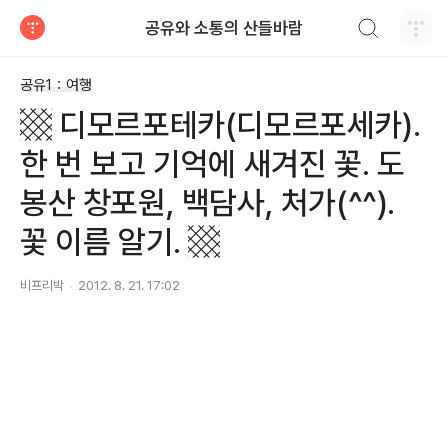
검색하기
공유와 소통의 산들바람
티스토리
공유1：여행
▩ 디모르포테카(디모르포세카).
한 번 보고 기억에 새겨진 꽃. 도
봉산 창포원, 백담사, 처가(^^).
꽃 이름 알기. ▩
비프리박
2012. 8. 21. 17:02