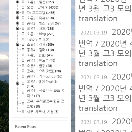
소통1：일상
(327)
년 3월 고3 모의
오늘의 날씨 ☀
(4335)
TV 프로그램
(1465)
translation
소통2：이슈
(318)
공유2：헬스, 건강
(57)
공유3：차車
(138)
202
2021.03.19
소통3：blog
(275)
Tistory 초대
(28)
번역 / 2020년
소통4：리뷰
(309)
공유4：컴터
(110)
년 3월 고3 모의
소통5：DsLr
(45)
공유5：핸드폰
translation
(48)
소통6：글귀
(48)
공유6：요리(학원)
(20)
202
2021.03.19
공유7：커피coffee
(10)
공유8 : 영어 English
번역 / 2020년
(104)
공유9：식물 나무 화초 꽃
년 3월 고3 모의
허브
(17)
공유 : 우리말공부 한글 맞
translation
춤법
(10)
세무, 세무사, 시험
(5)
202
2021.03.19
Recent Posts