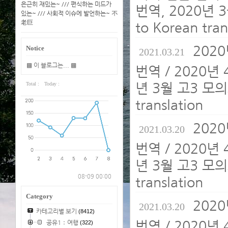
은근히 재밌는~ /// 편식하는 미드가
번역, 2020년 
있는~ /// 사회적 이슈에 발언하는~ 不
老巨
to Korean tran
202
Notice
2021.03.21
▩ 이 블로그는... ▩
번역 / 2020년
년 3월 고3 모의
Total :
Today :
translation
202
2021.03.20
번역 / 2020년
년 3월 고3 모의
08-09 00:00
translation
Category
202
2021.03.20
카테고리별 보기
(8412)
번역 / 2020년
공유1：여행
(322)