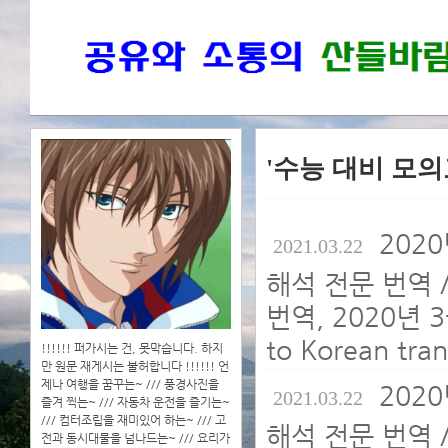
'수능 대비 모의
202
2021.03.22
해석 전문 번역 
번역, 2020년 
to Korean tran
!!!!!! 퍼가시는 건, 못막습니다. 하지
만 원문 재게시는 불허합니다 !!!!!! 언
제나 여행을 꿈꾸는~ /// 풍경사진을
202
2021.03.22
즐겨 찍는~ /// 자동차 운전을 즐기는~
/// 컴터조립을 재미있어 하는~ /// 고
해석 전문 번역 
전과 동시대물을 넘나드는~ /// 요리가