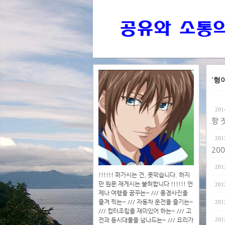
'형
201
항 
201
200
201
!!!!!! 퍼가시는 건, 못막습니다. 하지
만 원문 재게시는 불허합니다 !!!!!! 언
201
제나 여행을 꿈꾸는~ /// 풍경사진을
즐겨 찍는~ /// 자동차 운전을 즐기는~
201
/// 컴터조립을 재미있어 하는~ /// 고
전과 동시대물을 넘나드는~ /// 요리가
201