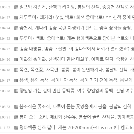
▩ 점프와 자전거. 산책과 라이딩. 봄날의 산책. 중랑천 산책로 자
2.05.02
▩ 재두루미? 왜가리! 잿빛 백로! 회색 중대백로! ^^ 산책 중에 만
2.04.27
▩ 꽃천지. 개나리 벚꽃 목련 야생화가 만드는 꽃벽 꽃하늘 꽃땅. 
2.04.24
▩ 두루미? 백로! 중대백로! 캐논 형아백통으로 담아본 백로의 나는
2.04.23
▩ 벚꽃 대방출. 벚꽃과 꿀벌. 이 벚나무에서 버찌가 열리겠죠? 중
2.04.22
▩ 매화와 홍매화. 산책하다 만난 매화꽃. 아파트 단지, 중랑천 산
2.04.20
▩ 목련, 목련꽃, 자목련. 봄꽃. 봄이 완연해지다. 봄날의 산책. 캐논
2.04.18
▩ 봄색, 봄의 녹색, 봄이니까 녹색, 봄이 가기 전에 녹색. 봄날의
2.04.17
▩ 향일암 가는 길에 만난 동백꽃. 여수 향일암의 동백. 전남 여수
2.03.28
▩ 봄소식은 꽃소식, 다투어 돋는 꽃망울에서 봄을. 봄날의 산책. 
2.03.23
▩ 봄이 오는 소리. 매화와 산수유. 봄꽃에 끌려 산책을. 형아백통
2.03.21
▩ 형아백통 렌즈 필터. 캐논 70-200mm(F4L is usm)에 켄코 ke
1.11.22