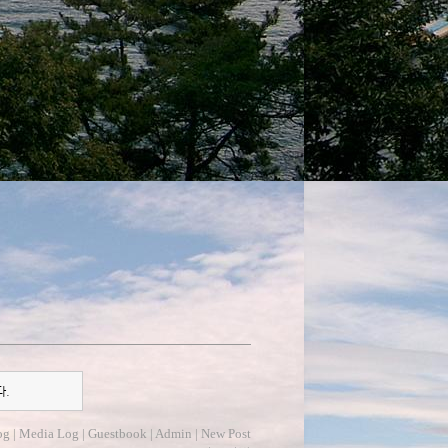
다.
og
|
Media Log
|
Guestbook
|
Admin
|
New Post