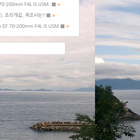
200mm F4L IS USM. ▩
46
), 조리개값, 제조사는? ▩
38
 70-200mm F4L IS USM ▩
49