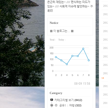
은근히 재밌는~ /// 편식하는 미드가
201
있는~ /// 사회적 이슈에 발언하는~ 不
老巨
201
Notice
201
▩ 이 블로그는... ▩
201
201
Total :
Today :
201
201
201
201
14
08-09 15:58
201
Category
201
카테고리별 보기
(8412)
201
공유1：여행
(322)