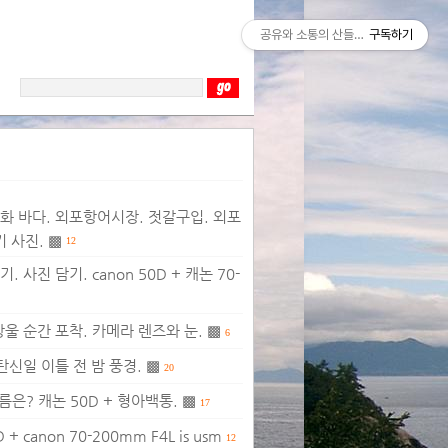
공유와 소통의 산들바람
구독하기
강화 바다. 외포항어시장. 젓갈구입. 외포
 사진. ▩
12
사진 담기. canon 50D + 캐논 70-
울 순간 포착. 카메라 렌즈와 눈. ▩
6
신일 이틀 전 밤 풍경. ▩
20
은? 캐논 50D + 형아백통. ▩
17
anon 70-200mm F4L is usm
12