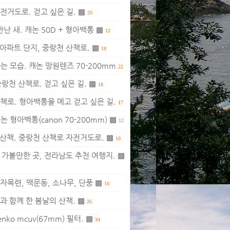
전거도로. 걷고 싶은 길. ▩
20
난 새. 캐논 50D + 형아백통 ▩
12
아파트 단지, 중랑천 산책로. ▩
18
 모습. 캐논 망원렌즈 70-200mm
22
랑천 산책로. 걷고 싶은 길. ▩
18
책로. 형아백통을 메고 걷고 싶은 길.
17
 형아백통(canon 70-200mm) ▩
12
 산책. 중랑천 산책로 자전거도로. ▩
10
 가볼만한 곳, 전라남도 추천 여행지. ▩
자목련, 맥문동, 소나무, 단풍 ▩
16
과 함께 한 봄날의 산책. ▩
26
nko mcuv(67mm) 필터. ▩
34