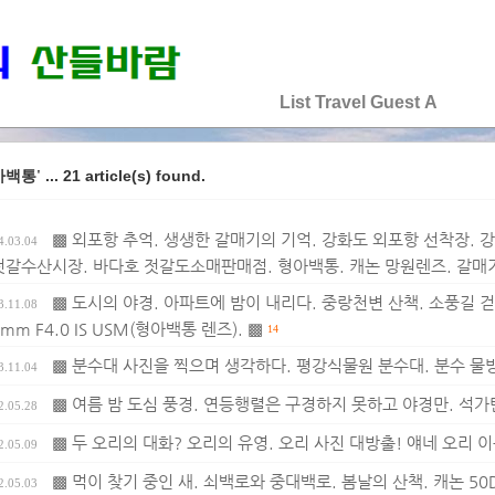
♡♡♡♡♡
List
Travel
Guest
A
... 21 article(s) found.
아백통'
▩ 외포항 추억. 생생한 갈매기의 기억. 강화도 외포항 선착장. 
4.03.04
젓갈수산시장. 바다호 젓갈도소매판매점. 형아백통. 캐논 망원렌즈. 갈매기
▩ 도시의 야경. 아파트에 밤이 내리다. 중랑천변 산책. 소풍길 걷기. 
3.11.08
mm F4.0 IS USM(형아백통 렌즈). ▩
14
▩ 분수대 사진을 찍으며 생각하다. 평강식물원 분수대. 분수 물방
3.11.04
▩ 여름 밤 도심 풍경. 연등행렬은 구경하지 못하고 야경만. 석가탄
2.05.28
▩ 두 오리의 대화? 오리의 유영. 오리 사진 대방출! 얘네 오리 이름
2.05.09
▩ 먹이 찾기 중인 새. 쇠백로와 중대백로. 봄날의 산책. 캐논 50D + c
2.05.03