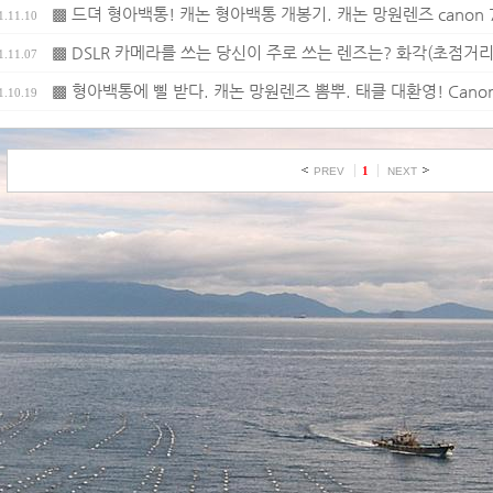
▩ 드뎌 형아백통! 캐논 형아백통 개봉기. 캐논 망원렌즈 canon 70-
1.11.10
▩ DSLR 카메라를 쓰는 당신이 주로 쓰는 렌즈는? 화각(초점거리
1.11.07
▩ 형아백통에 삘 받다. 캐논 망원렌즈 뽐뿌. 태클 대환영! Canon EF
1.10.19
1
PREV
NEXT