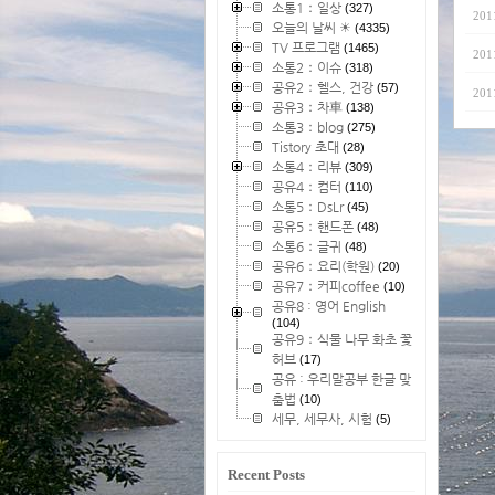
소통1：일상
(327)
201
오늘의 날씨 ☀
(4335)
TV 프로그램
(1465)
201
소통2：이슈
(318)
공유2：헬스, 건강
(57)
201
공유3：차車
(138)
소통3：blog
(275)
Tistory 초대
(28)
소통4：리뷰
(309)
공유4：컴터
(110)
소통5：DsLr
(45)
공유5：핸드폰
(48)
소통6：글귀
(48)
공유6：요리(학원)
(20)
공유7：커피coffee
(10)
공유8 : 영어 English
(104)
공유9：식물 나무 화초 꽃
허브
(17)
공유 : 우리말공부 한글 맞
춤법
(10)
세무, 세무사, 시험
(5)
Recent Posts