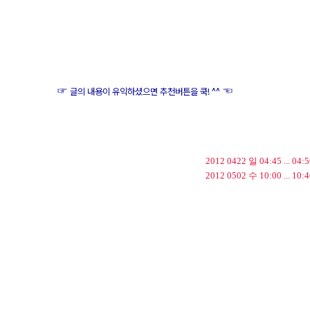
☞
☜
글의 내용이 유익하셨으면 추천버튼을 쿡! ^^
2012 0422 일 04:45 ... 
2012 0502 수 10:00 ... 
Canon EF 70-200mm F4L IS USM, Canon EOS 50d, Sigma 28-70mm F2.8-4 DG, 시그
마 28-70mm F2.8-4 DG, 걷고 싶은 길, 걷기, 나들이, 망원렌즈, 봄, 봄꽃, 봄날의 산책, 봄의 산
책, 사진, 산책, 산책로, 중랑천, 중랑천 산책로, 중랑천 소풍로, 중랑천 자전거도로, 캐논, 캐논 70-2
00mm F4L IS USM, 캐논 EOS 50D, 캐논 망원렌즈, 형아백통, 점프, JUMP, 라이더, rider, 라이
딩, riding