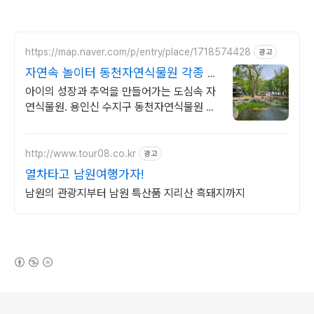
https://map.naver.com/p/entry/place/1718574428
광고
자연속 놀이터 동천자연식물원 각종 체
험으로 추억이자라는곳
아이의 성장과 추억을 만들어가는 도심속 자
연식물원. 용인신 수지구 동천자연식물원 자
연속 다양한 체험과 액티비티한 놀이로 아이
와 가족들의 추억이 자라나는 곳.
http://www.tour08.co.kr
광고
열차타고 남원여행가자!
남원의 관광지부터 남원 특산품 지리산 흑돼지까지
(새창열림)
로그 정보