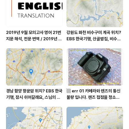
까르돈, kbs 인간극장
장 임분노미 할머니
2019년 9월 모의고사 영어 21번
강원도 화천 비수구미 계곡 위치?
지문 해석, 전문 번역 / 2019년 9
EBS 한국기행, 산골밥집, 비수구
월 평가원 모의고사 영어 지문 번
미 할매 밥상, 이중일 최길순 씨 부
역, 평가원 2019년 고3 9월 영어
부 화천군 비수구미 낙타민박 어
영역 외국어영역 전문 해석, Engli
디? / 강원도 화천군 가볼 만한 곳
sh to Korean translation
비수구미 마을, 파로호
경남 함양 향운암 위치? EBS 한국
▩ err 01 카메라와 렌즈의 통신
기행, 잠시 쉬어갈래요, 스님의 어
불량 입니다. 렌즈 접점을 청소하
느 여름날, 함양 향운암 어디? / 경
여 주십시요? (캐논 50D) ▩
상남도 함양군 가볼 만한 곳, 용추
계곡 향운암 명천스님, 덕유산 황
석산 거망산 기백산