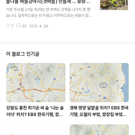
없다는 이유로 내일이 두려워 내일을 맞이하지 않는 사람
돌나물 버들강아지(갯버들) 민들레 ... 중랑천
글 내용
은 아무도 없다. 그게 선택이고 결정인 한, '그 후'는 그때 가
산책로. ▩
이번 주(4월 23일 주)에는 한 차례도 산책을 나가지 못 했
서 벌어지는대로 마주하고 파악하고 대처하면 될 일이다.
습니다. 일차적으로는 비가 왔고 이차적으로는 바람이 많
걱정한다고 될 일도 아니고, 어차피 '그 후'는 그때 가야 아
이 불었고 삼차적으로는 몸이 휴식을 원했고 사차적으로는
는 거다. 두려워 하지 말고 가자. 염려..
7
30
2012. 4. 28.
살짝 몸살이 왔습니다. 바쁜 시즌을 통과하고 있습니다(입
시학원 내신대비 기간). 앞선 산책 때(지난 주였죠) 보았던
녹색과 연두들이 다시 기억에 소환되고 있습니다. 앨범의
사진들을 들춰 봤습니다. 기억에 선명하게 남은 녹색과 연
두를 포스트에 담았습니다. 재미있는 것은 기억 속의 녹색
이 블로그 인기글
만큼 사진 속의 녹색이 멋지지 않다는 거. ㅋ 모두 4월의 산
책에서 만난 것들입니다. 꽃받침도 있고 개체도 있고 나물
도 있고 잎도 있습니다. 정확히 각각 언제 찍었는지, 앨범을
다시 뒤적이면 확인할 수 있을 텐데 바쁜 시즌의 여파가 귀
차니즘 지수를 높여서. ^..
강원도 홍천 최기순 씨 숲 '나는 숲
경북 영양 달밭골 위치? EBS 한국
이다' 위치? EBS 한국기행, 잠시
기행, 오월의 부엌, 깜장집 부엌은
쉬어갈래요, 나를 부르는 숲, 홍천
따스했네, 영양군 영양읍 달밭골
군 최기순 씨 캠핑장 펜션 어디? /
어디? / 경상북도 영양군 가볼 만
강원도 홍천군 가볼 만한 곳, (구)
한 곳, 영양읍 상원리. KBS 인간극