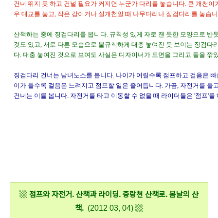
건너 뛰지 못 하고 건널 필요가 커지면 누군가 다리를 놓습니다. 큰 개천이
우 대교를 놓고, 작은 강이거나 실개천일 때 나무다리나 징검다리를 놓습니
산책하는 중에 징검다리를 봅니다. 규칙성 있게 자로 잰 듯한 모양으로 반
것도 있고, 서로 다른 모습으로 불규칙하게 대충 놓여진 듯 보이는 징검다
다. 대충 놓여진 것으로 보여도 사실은 디자이너가 도면을 그리고 돌을 깎
징검다리 건너는 남녀노소를 봅니다. 나이가 어릴수록 점프하고 걸음은 빠른
이가 들수록 걸음은 느려지고 점프할 일은 줄어듭니다. 가끔, 자전거를 들
건너는 이를 봅니다. 자전거를 타고 이동할 수 없을 때 라이더들은 '점프'를 
Canon EF 70-200mm F4L IS USM, Canon EOS 50d, Sigma 28-70mm F2.8-4 DG, 시그
마 28-70mm F2.8-4 DG, 걷고 싶은 길, 걷기, 나들이, 망원렌즈, 봄, 봄꽃, 봄날의 산책, 봄의 산
책, 사진, 산책, 산책로, 중랑천, 중랑천 산책로, 중랑천 소풍로, 중랑천 자전거도로, 캐논, 캐논 70-2
00mm F4L IS USM, 캐논 EOS 50D, 캐논 망원렌즈, 형아백통, 점프, JUMP, 라이더, rider, 라이
딩, riding
▩
점프와 자전거. 산책과 라이딩. 중랑천 산책로. 봄날의 산
책.
▩
(2012 03, 04)