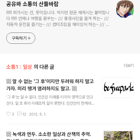
공유와 소통의 산들바람
!!!!!! 퍼가시는 건, 못막습니다. 하지만 원문 재게시는 불허합니
다 !!!!!! 언제나 여행을 꿈꾸는~ /// 풍경사진을 즐겨 찍는~ ///
자동차 운전을 즐기는~ /// 컴터조립을 재미있어 하는~ /// 고
전과 동시대물을 넘나드는~ /// 요리가 은근히 재밌는~ /// 편
식하는 미드가 있는~ /// 사회적 이슈에 발언하는~ 不老巨
구독하기
더보기
소통1：일상
의 다른 글
▩ 알 수 없는 '그 후'이지만 두려워 하지 말고
가자. 미리 땡겨 염려하지도 말고. ▩
글 내용
'그 후'는 알 수 없다. 인간은 미래를 미지의 영역으로 안고
산다. 일 초 후의 미래조차 알지 못한다. 인간만의 한계라고
할 수도 없다. 존재하는 모든 것들의 한계다. 언제까지 '그
3
12
2012. 5. 1.
후'로 넘어가지 않고 살 수 없다. 어차피 '그 후'로 넘어간다.
그게 계획한 것이든 계획한 것이 아니든. 자연스러운 것이
든 그렇지 않든, 넘어가게 되어 있다. '그 후'에 대한 두려움.
▩ 녹색과 연두. 소소한 일상과 산책의 추억.
당연히 있을 수 있다. 아니, 있을 수 밖에 없다. 하지만 알 수