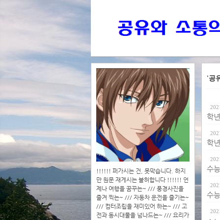
'공유
202
학년
202
학년
202
수능 
!!!!!! 퍼가시는 건, 못막습니다. 하지
만 원문 재게시는 불허합니다 !!!!!! 언
202
제나 여행을 꿈꾸는~ /// 풍경사진을
수능 
즐겨 찍는~ /// 자동차 운전을 즐기는~
/// 컴터조립을 재미있어 하는~ /// 고
202
전과 동시대물을 넘나드는~ /// 요리가