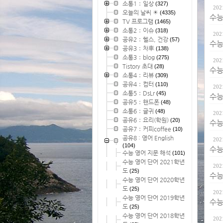
소통1：일상
(327)
202
오늘의 날씨 ☀
(4335)
수능 
TV 프로그램
(1465)
소통2：이슈
(318)
202
공유2：헬스, 건강
(57)
수능 
공유3：차車
(138)
소통3：blog
(275)
202
Tistory 초대
(28)
수능 
소통4：리뷰
(309)
공유4：컴터
(110)
202
소통5：DsLr
(45)
수능 
공유5：핸드폰
(48)
소통6：글귀
(48)
202
공유6：요리(학원)
(20)
수능 
공유7：커피coffee
(10)
공유8 : 영어 English
202
(104)
수능 
수능 영어 지문 해석
(101)
수능 영어 단어 2021학년
202
도
(25)
수능 
수능 영어 단어 2020학년
도
(25)
202
수능 영어 단어 2019학년
수능 
도
(25)
수능 영어 단어 2018학년
202