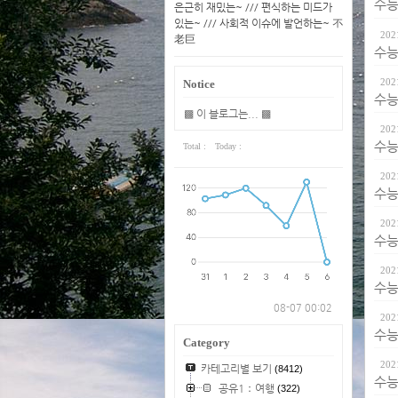
수능 
은근히 재밌는~ /// 편식하는 미드가
있는~ /// 사회적 이슈에 발언하는~ 不
202
老巨
수능 
202
Notice
수능 
▩ 이 블로그는... ▩
202
수능 
Total :
Today :
202
수능 
202
수능 
202
수능 
08-07 00:02
202
수능 
Category
202
카테고리별 보기
(8412)
수능 
공유1：여행
(322)