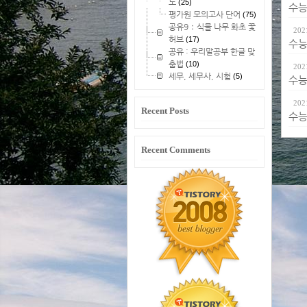
도
(25)
수능 
평가원 모의고사 단어
(75)
공유9：식물 나무 화초 꽃
202
허브
(17)
수능 
공유 : 우리말공부 한글 맞
춤법
(10)
202
세무, 세무사, 시험
(5)
수능 
202
Recent Posts
수능 
Recent Comments