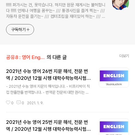
!!!!!! 퍼가시는 건, 못막습니다. 하지만 원문 재게시는 불허합니
다 !!!!!! 언제나 여행을 꿈꾸는~ /// 풍경사진을 즐겨 찍는~ ///
자동차 운전을 즐기는~ /// 컴터조립을 재미있어 하는~ /// 고
전과 동시대물을 넘나드는~ /// 요리가 은근히 재밌는~ /// 편
식하는 미드가 있는~ /// 사회적 이슈에 발언하는~ 不老巨
구독하기
더보기
공유8 : 영어 English/수능 영어 지문 해석
의 다른 글
2021년 수능 영어 26번 지문 해석, 전문 번
역 / 2020년 12월 시행 대학수학능력시험,
글 내용
2021학년도 대수능 영어영역 외국어영역, 수
- 2021년 수능 영어 지문의 해석입니다. - 비프리박이 직
능 영어 지문 번역 전문 해석, English to Ko
접 한줄한줄 번역합니다. - 번역문 전문에 대한 권리는 비
rean translation
프리박에게 있습니다. - 허락 없는 상업적 이용을 금합니
0
0
2021. 1. 9.
다. 2021학년도 수능 영어영역 지문 번역 ( 2020년 12월
시행 대학수학능력시험 ) 26번 지문 전문 해석 프랭크 하
인먼 나이트(Frank Hyneman Knight, 미국 출신 경제학
2021년 수능 영어 25번 지문 해석, 전문 번
자)는 20세기 가장 영향력 있는 경제학자 중의 한 사람이
었다. 1916년 코넬대학교에서 박사학위를 받은 후 나이트
역 / 2020년 12월 시행 대학수학능력시험,
글 내용
는 코넬대학교, 아이오와대학교, 시카고대학교에서 가르쳤