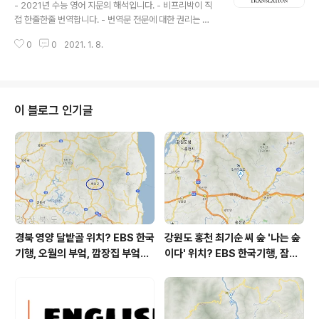
2021학년도 대수능 영어영역 외국어영역, 수
- 2021년 수능 영어 지문의 해석입니다. - 비프리박이 직
다. 나이트는 그의 경력 대부분을 시카고대학교에서 보냈
능 영어 지문 번역 전문 해석, English to Ko
접 한줄한줄 번역합니다. - 번역문 전문에 대한 권리는 비
다. 시카고대학교에서 가르친 그의 학생들 중 몇몇은 후에
rean translation
프리박에게 있습니다. - 허락 없는 상업적 이용을 금합니
노벨상을 받았다. 나이트는 경제 생활 속에서 기업가가 하
0
0
2021. 1. 8.
다. 2021학년도 수능 영어영역 지문 번역 ( 2020년 12월
는 역할을 연..
시행 대학수학능력시험 ) 25번 지문 전문 해석 2012년과
2019년 소매 판매량의 온라인 점유율 ※ 주의 : 휴가, 자동
차, 가솔린 그리고 티켓은 소매 판매량에서 제외되었음. 위
표는 2012년과 2019년 6개국의 각 나라별 소매 판매량
이 블로그 인기글
의 온라인 점유율을 보여 준다. 소매 판매량의 온라인 점유
율은 해당 국가에서 온라인으로 행해진 소매 판매량의 비
율을 말한다. ① 각 나라에서 2019년 소매 판매량의 온라
인 점유율은 2012년의 그것보다 더 컸다. ② 6개국 중에
서..
경북 영양 달밭골 위치? EBS 한국
강원도 홍천 최기순 씨 숲 '나는 숲
기행, 오월의 부엌, 깜장집 부엌은
이다' 위치? EBS 한국기행, 잠시
따스했네, 영양군 영양읍 달밭골
쉬어갈래요, 나를 부르는 숲, 홍천
어디? / 경상북도 영양군 가볼 만
군 최기순 씨 캠핑장 펜션 어디? /
한 곳, 영양읍 상원리. KBS 인간극
강원도 홍천군 가볼 만한 곳, (구)
장 임분노미 할머니
까르돈, kbs 인간극장