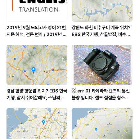
2019년 9월 모의고사 영어 21번
강원도 화천 비수구미 계곡 위치?
지문 해석, 전문 번역 / 2019년 9
EBS 한국기행, 산골밥집, 비수구
월 평가원 모의고사 영어 지문 번
미 할매 밥상, 이중일 최길순 씨 부
역, 평가원 2019년 고3 9월 영어
부 화천군 비수구미 낙타민박 어
영역 외국어영역 전문 해석, Engli
디? / 강원도 화천군 가볼 만한 곳
sh to Korean translation
비수구미 마을, 파로호
경남 함양 향운암 위치? EBS 한국
▩ err 01 카메라와 렌즈의 통신
기행, 잠시 쉬어갈래요, 스님의 어
불량 입니다. 렌즈 접점을 청소하
느 여름날, 함양 향운암 어디? / 경
여 주십시요? (캐논 50D) ▩
상남도 함양군 가볼 만한 곳, 용추
계곡 향운암 명천스님, 덕유산 황
석산 거망산 기백산