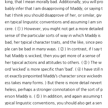
king, that I mean morally bad. Additionally, you will pro
bably infer that I am disapproving of Maddy, or saying t
hat I think you should disapprove of her, or similar, giv
en typical linguistic conventions and assuming I am sin
cere. ( ① ) However, you might not get a more detailed
sense of the particular sorts of way in which Maddy is
bad, her typical character traits, and the like, since peo
ple can be bad in many ways. ( ② ) In contrast, if I say t
hat Maddy is wicked, then you get more of a sense of
her typical actions and attitudes to others. ( ③ ) The w
ord ‘wicked’ is more specific than ‘bad’. ( ④ I have still n
ot exactly pinpointed Maddy’s character since wickedn
ess takes many forms. ) But there is more detail nevert
heless, perhaps a stronger connotation of the sort of p
erson Maddy is. ( ⑤ ) In addition, and again assuming t
ypical linguistic conventions, you should also get a sen