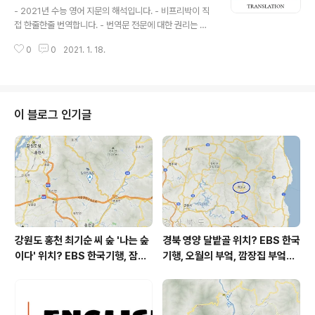
하지만, 그러한 비용 효율성을 계산하기란 쉽지 않다. 그것
2021학년도 대수능 영어영역 외국어영역, 수
- 2021년 수능 영어 지문의 해석입니다. - 비프리박이 직
(계산)은 단순히 개인적 비용을 살펴보고 그것(비용)을 실
능 영어 지문 번역 전문 해석, English to Ko
접 한줄한줄 번역합니다. - 번역문 전문에 대한 권리는 비
제 달성된 감소분(절감액)과 비교하는 일이 아니다. (B) 고
rean translation
프리박에게 있습니다. - 허락 없는 상업적 이용을 금합니
려해야 할 중요한 외적 요소들도 있고 거시경제적 영향도
0
0
2021. 1. 18.
다. 2021학년도 수능 영어영역 지문 번역 ( 2020년 12월
있다. 예..
시행 대학수학능력시험 ) 36번 지문 전문 해석 전투의 목
표 즉 적을 ‘공격하고’ 적을 무방비 상태로 만드는 것은 지
휘관과 심지어 전략가까지도 전쟁의 더 큰 목적을 일시적
으로 못 보게 만들 수 있다. 전쟁은 고립된 (별개의) 행위가
이 블로그 인기글
결코 아니며 또한 단 하나의 결정도 결코 아니다. (B) 현실
세계에서 전쟁의 더 큰 목적은 항상 정치적 목적이다. 그것
은 무력의 사용을 넘어선다. 이런 통찰이 (근대 독일 군사학
자) 클라우제비츠의 가장 유명한 말 “전쟁은 다른 수단에
의한 ..
강원도 홍천 최기순 씨 숲 '나는 숲
경북 영양 달밭골 위치? EBS 한국
이다' 위치? EBS 한국기행, 잠시
기행, 오월의 부엌, 깜장집 부엌은
쉬어갈래요, 나를 부르는 숲, 홍천
따스했네, 영양군 영양읍 달밭골
군 최기순 씨 캠핑장 펜션 어디? /
어디? / 경상북도 영양군 가볼 만
강원도 홍천군 가볼 만한 곳, (구)
한 곳, 영양읍 상원리. KBS 인간극