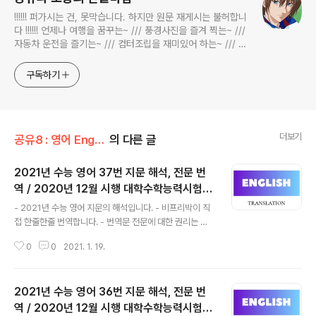
!!!!!! 퍼가시는 건, 못막습니다. 하지만 원문 재게시는 불허합니
다 !!!!!! 언제나 여행을 꿈꾸는~ /// 풍경사진을 즐겨 찍는~ ///
자동차 운전을 즐기는~ /// 컴터조립을 재미있어 하는~ /// 고
전과 동시대물을 넘나드는~ /// 요리가 은근히 재밌는~ /// 편
식하는 미드가 있는~ /// 사회적 이슈에 발언하는~ 不老巨
구독하기
더보기
공유8 : 영어 English/수능 영어 지문 해석
의 다른 글
2021년 수능 영어 37번 지문 해석, 전문 번
역 / 2020년 12월 시행 대학수학능력시험,
글 내용
2021학년도 대수능 영어영역 외국어영역, 수
- 2021년 수능 영어 지문의 해석입니다. - 비프리박이 직
능 영어 지문 번역 전문 해석, English to Ko
접 한줄한줄 번역합니다. - 번역문 전문에 대한 권리는 비
rean translation
프리박에게 있습니다. - 허락 없는 상업적 이용을 금합니
0
0
2021. 1. 19.
다. 2021학년도 수능 영어영역 지문 번역 ( 2020년 12월
시행 대학수학능력시험 ) 37번 지문 전문 해석 전문가들이
에너지 효율을 촉진하는 아주 많은 방법들을 확인했다. 불
2021년 수능 영어 36번 지문 해석, 전문 번
행히도 그 중 많은 것들이 비용 효율적이지 못하다. 이것은
경제적 관점에서 에너지 효율의 기본적 요구사항이다. (C)
역 / 2020년 12월 시행 대학수학능력시험,
글 내용