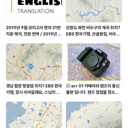
까르돈, kbs 인간극장
장 임분노미 할머니
2019년 9월 모의고사 영어 21번
강원도 화천 비수구미 계곡 위치?
지문 해석, 전문 번역 / 2019년 9
EBS 한국기행, 산골밥집, 비수구
월 평가원 모의고사 영어 지문 번
미 할매 밥상, 이중일 최길순 씨 부
역, 평가원 2019년 고3 9월 영어
부 화천군 비수구미 낙타민박 어
영역 외국어영역 전문 해석, Engli
디? / 강원도 화천군 가볼 만한 곳
sh to Korean translation
비수구미 마을, 파로호
경남 함양 향운암 위치? EBS 한국
▩ err 01 카메라와 렌즈의 통신
기행, 잠시 쉬어갈래요, 스님의 어
불량 입니다. 렌즈 접점을 청소하
느 여름날, 함양 향운암 어디? / 경
여 주십시요? (캐논 50D) ▩
상남도 함양군 가볼 만한 곳, 용추
계곡 향운암 명천스님, 덕유산 황
석산 거망산 기백산