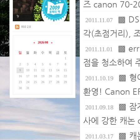
즈 canon 70-2
▩ D
2011.11.07
각(초점거리), 
«
2026/08
»
▩ e
2011.11.01
일
월
화
수
목
금
토
1
점을 청소하여 주
2
3
4
5
6
7
8
9
10
11
12
13
14
15
▩ 형
16
17
18
19
20
21
22
2011.10.19
23
24
25
26
27
28
29
30
31
환영! Canon E
▩ 잠자
2011.09.18
사에 강한 캐논 ca
▩ 캐
2011.03.17