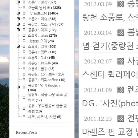
▩ 중
소통1：일상
(327)
2012.03.09
오늘의 날씨 ☀
(4335)
TV 프로그램
(1465)
랑천 소풍로, 산
소통2：이슈
(318)
공유2：헬스, 건강
(57)
▩ 봄
공유3：차車
(138)
2012.03.04
소통3：blog
(275)
Tistory 초대
(28)
념 걷기(중랑천 
소통4：리뷰
(309)
공유4：컴터
(110)
소통5：DsLr
(45)
▩ 사
2012.02.07
공유5：핸드폰
(48)
소통6：글귀
(48)
스센터 퀵리페어리. 
공유6：요리(학원)
(20)
공유7：커피coffee
(10)
공유8 : 영어 English
▩ 렌
2012.01.09
(104)
공유9：식물 나무 화초 꽃
허브
(17)
DG. '사진(pho
공유 : 우리말공부 한글 맞
춤법
(10)
▩ 전
세무, 세무사, 시험
(5)
2011.12.23
마렌즈 핀 교정 
Recent Posts