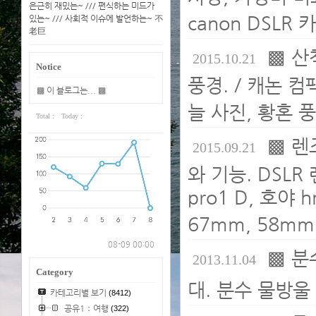
은근히 재밌는~ /// 편식하는 미드가
canon DSLR
있는~ /// 사회적 이슈에 발언하는~ 不
老巨
▩ 산
2015.10.21
Notice
풍경. / 캐논 컴팩
▩ 이 블로그는... ▩
늘 사진, 황혼 풍
Total :
Today :
▩ 렌
2015.09.21
와 기능. DSLR 
pro1 D, 호야 
67mm, 58mm
08-09 00:00
▩ 분
2013.11.04
Category
대. 분수 물방울
카테고리별 보기
(8412)
공유1：여행
(322)