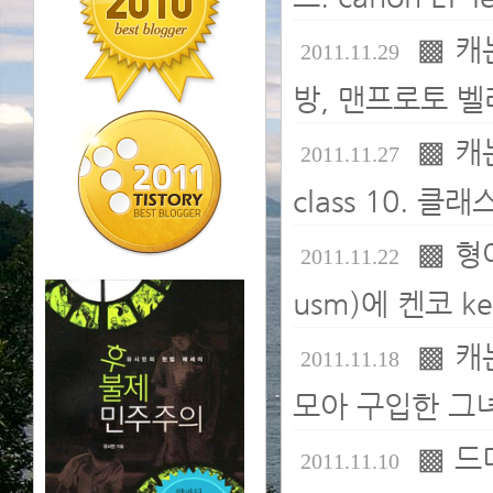
▩ 캐
2011.11.29
방, 맨프로토 벨라 V
▩ 캐
2011.11.27
class 10. 클
▩ 형아
2011.11.22
usm)에 켄코 ke
▩ 캐
2011.11.18
모아 구입한 그녀
▩ 드
2011.11.10