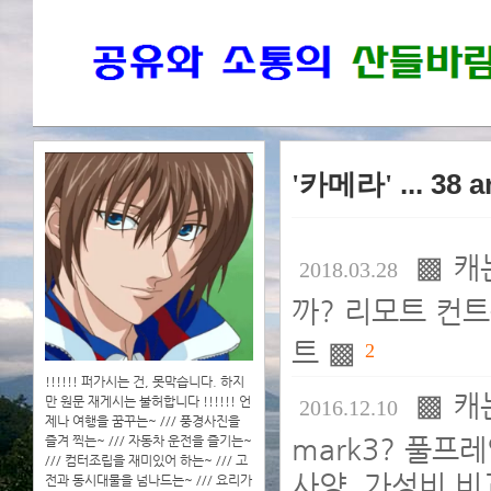
'카메라'
... 38 
▩ 캐
2018.03.28
까? 리모트 컨트롤
트 ▩
2
!!!!!! 퍼가시는 건, 못막습니다. 하지
▩ 캐
만 원문 재게시는 불허합니다 !!!!!! 언
2016.12.10
제나 여행을 꿈꾸는~ /// 풍경사진을
mark3? 풀프레임
즐겨 찍는~ /// 자동차 운전을 즐기는~
/// 컴터조립을 재미있어 하는~ /// 고
사양, 가성비 비
전과 동시대물을 넘나드는~ /// 요리가