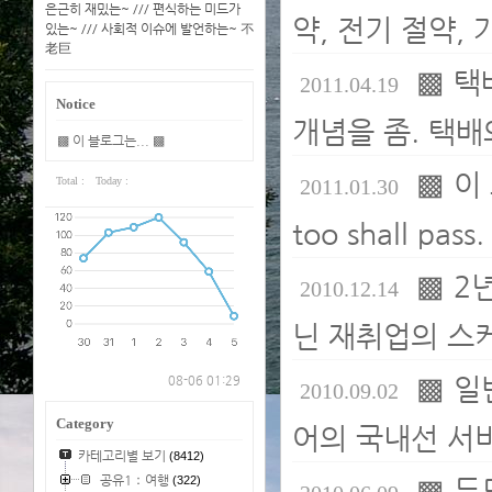
은근히 재밌는~ /// 편식하는 미드가
약, 전기 절약, 
있는~ /// 사회적 이슈에 발언하는~ 不
老巨
▩ 택
2011.04.19
Notice
개념을 좀. 택배
▩ 이 블로그는... ▩
▩ 이
Total :
Today :
2011.01.30
too shall pass.
▩ 2
2010.12.14
닌 재취업의 스케
▩ 일
08-06 01:29
2010.09.02
Category
어의 국내선 서
카테고리별 보기
(8412)
공유1：여행
(322)
▩ 두