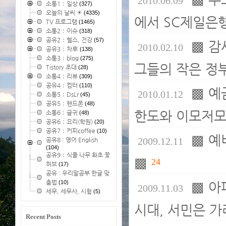
2010.06.09
소통1：일상
(327)
오늘의 날씨 ☀
(4335)
에서 SC제일은
TV 프로그램
(1465)
소통2：이슈
(318)
공유2：헬스, 건강
(57)
▩ 감
2010.02.10
공유3：차車
(138)
소통3：blog
(275)
그들의 작은 정
Tistory 초대
(28)
소통4：리뷰
(309)
공유4：컴터
(110)
▩ 예
2010.01.12
소통5：DsLr
(45)
공유5：핸드폰
(48)
한도와 이모저모
소통6：글귀
(48)
공유6：요리(학원)
(20)
공유7：커피coffee
(10)
▩ 예
2009.12.11
공유8 : 영어 English
(104)
공유9：식물 나무 화초 꽃
▩
24
허브
(17)
공유 : 우리말공부 한글 맞
춤법
(10)
▩ 아
2009.11.03
세무, 세무사, 시험
(5)
시대, 서민은 가
Recent Posts