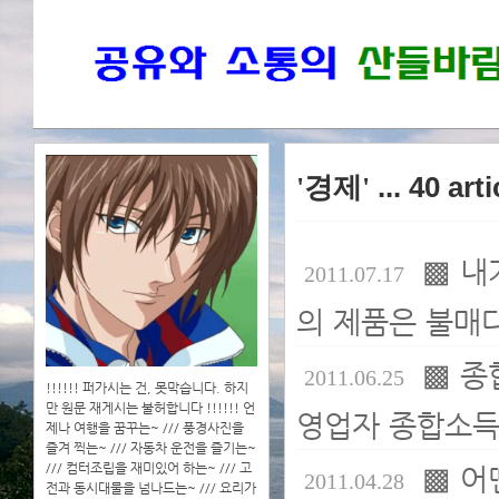
'경제'
... 40 art
▩ 내
2011.07.17
의 제품은 불매다
▩ 종
2011.06.25
!!!!!! 퍼가시는 건, 못막습니다. 하지
만 원문 재게시는 불허합니다 !!!!!! 언
영업자 종합소득
제나 여행을 꿈꾸는~ /// 풍경사진을
즐겨 찍는~ /// 자동차 운전을 즐기는~
/// 컴터조립을 재미있어 하는~ /// 고
▩ 어
2011.04.28
전과 동시대물을 넘나드는~ /// 요리가