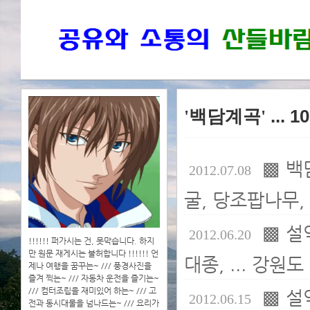
'백담계곡'
... 1
▩ 백
2012.07.08
굴, 당조팝나무,
▩ 설
2012.06.20
!!!!!! 퍼가시는 건, 못막습니다. 하지
만 원문 재게시는 불허합니다 !!!!!! 언
대종, ... 강원
제나 여행을 꿈꾸는~ /// 풍경사진을
즐겨 찍는~ /// 자동차 운전을 즐기는~
/// 컴터조립을 재미있어 하는~ /// 고
▩ 설
2012.06.15
전과 동시대물을 넘나드는~ /// 요리가