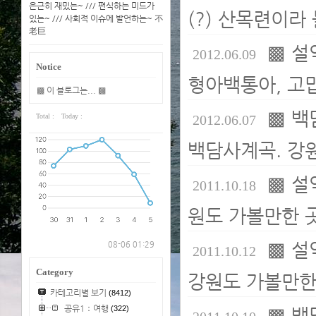
은근히 재밌는~ /// 편식하는 미드가
(?) 산목련이라
있는~ /// 사회적 이슈에 발언하는~ 不
老巨
▩ 설
2012.06.09
Notice
형아백통아, 고맙
▩ 이 블로그는... ▩
▩ 백
Total :
Today :
2012.06.07
백담사계곡. 강원
▩ 설
2011.10.18
원도 가볼만한 곳
▩ 설
08-06 01:29
2011.10.12
Category
강원도 가볼만한 
카테고리별 보기
(8412)
공유1：여행
(322)
▩ 백