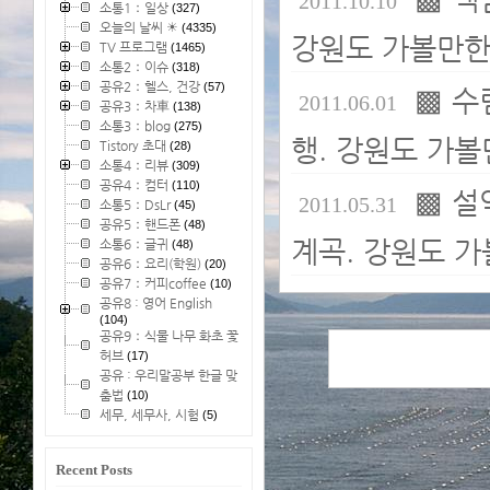
2011.10.10
소통1：일상
(327)
오늘의 날씨 ☀
(4335)
강원도 가볼만한 
TV 프로그램
(1465)
소통2：이슈
(318)
공유2：헬스, 건강
(57)
▩ 수
2011.06.01
공유3：차車
(138)
소통3：blog
(275)
행. 강원도 가볼
Tistory 초대
(28)
소통4：리뷰
(309)
공유4：컴터
(110)
▩ 설
2011.05.31
소통5：DsLr
(45)
공유5：핸드폰
(48)
계곡. 강원도 가
소통6：글귀
(48)
공유6：요리(학원)
(20)
공유7：커피coffee
(10)
공유8 : 영어 English
(104)
공유9：식물 나무 화초 꽃
허브
(17)
공유 : 우리말공부 한글 맞
춤법
(10)
세무, 세무사, 시험
(5)
Recent Posts