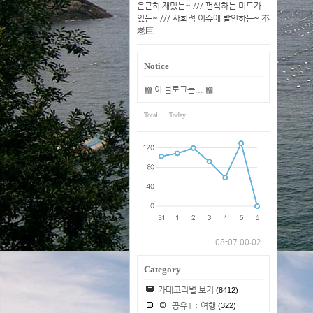
은근히 재밌는~ /// 편식하는 미드가
있는~ /// 사회적 이슈에 발언하는~ 不
老巨
Notice
▩ 이 블로그는... ▩
Total :
Today :
08-07 00:02
Category
카테고리별 보기
(8412)
공유1：여행
(322)