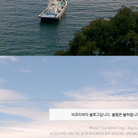
비프리박의 블로그입니다. 불펌은 불허합니
Home
|
Location Log
|
Tag L
비프리박
's BLOG IS POWERED BY
DAUM
/ DESI