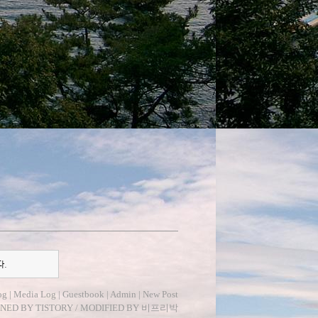
다.
og
|
Media Log
|
Guestbook
|
Admin
|
New Post
GNED BY
TISTORY
/ MODIFIED BY
비프리박