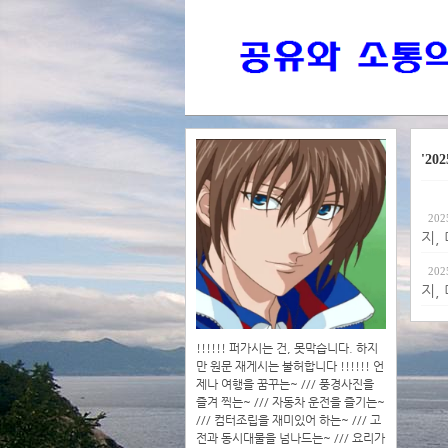
'202
202
지,
202
지,
!!!!!! 퍼가시는 건, 못막습니다. 하지
만 원문 재게시는 불허합니다 !!!!!! 언
제나 여행을 꿈꾸는~ /// 풍경사진을
즐겨 찍는~ /// 자동차 운전을 즐기는~
/// 컴터조립을 재미있어 하는~ /// 고
전과 동시대물을 넘나드는~ /// 요리가