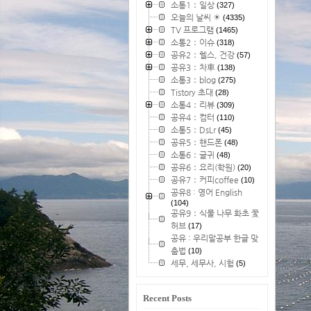
소통1：일상
(327)
오늘의 날씨 ☀
(4335)
TV 프로그램
(1465)
소통2：이슈
(318)
공유2：헬스, 건강
(57)
공유3：차車
(138)
소통3：blog
(275)
Tistory 초대
(28)
소통4：리뷰
(309)
공유4：컴터
(110)
소통5：DsLr
(45)
공유5：핸드폰
(48)
소통6：글귀
(48)
공유6：요리(학원)
(20)
공유7：커피coffee
(10)
공유8 : 영어 English
(104)
공유9：식물 나무 화초 꽃
허브
(17)
공유 : 우리말공부 한글 맞
춤법
(10)
세무, 세무사, 시험
(5)
Recent Posts