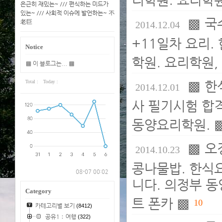
은근히 재밌는~ /// 편식하는 미드가
있는~ /// 사회적 이슈에 발언하는~ 不
▩ 국
老巨
2014.12.04
+11일차 요리.
Notice
학원. 요리학원,
▩ 이 블로그는... ▩
▩ 한
Total :
Today :
2014.12.01
사 필기시험 합격
동양요리학원. 
▩ 오
2014.10.23
콩나물밥. 한식
08-07 00:02
니다. 의정부 
Category
트 폰카 ▩
10
카테고리별 보기
(8412)
공유1：여행
(322)