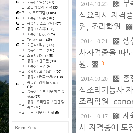
▩ 무
소통1：일상
(327)
2014.10.23
오늘의 날씨 ☀
(4335)
식요리사 자격증
TV 프로그램
(1465)
소통2：이슈
(318)
공유2：헬스, 건강
(57)
원, 조리학원. 
공유3：차車
(138)
소통3：blog
(275)
▩ 생
Tistory 초대
(28)
2014.10.21
소통4：리뷰
(309)
사자격증을 따보
공유4：컴터
(110)
소통5：DsLr
(45)
공유5：핸드폰
(48)
원. ▩
8
소통6：글귀
(48)
공유6：요리(학원)
(20)
▩ 홍
공유7：커피coffee
(10)
2014.10.20
공유8 : 영어 English
(104)
식조리기능사 자
공유9：식물 나무 화초 꽃
허브
(17)
조리학원. canon 
공유 : 우리말공부 한글 맞
춤법
(10)
세무, 세무사, 시험
(5)
▩ 제
2014.10.17
사 자격증에 도전
Recent Posts