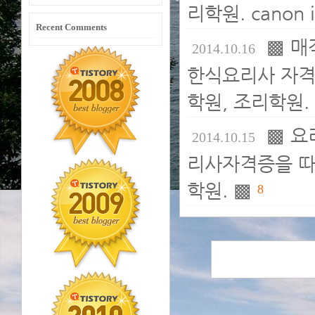
리학원. canon i
Recent Comments
▩ 매
2014.10.16
한식요리사 자격
학원, 조리학원.
▩ 요
2014.10.15
리사자격증을 따
학원. ▩
8