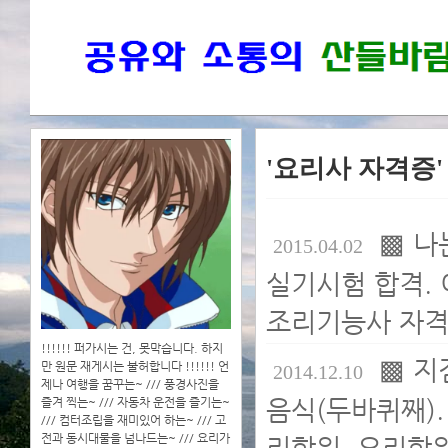
'요리사 자격증
▩ 나
2015.04.02
실기시험 합격. 
조리기능사 자격
!!!!!! 퍼가시는 건, 못막습니다. 하지
▩ 지
만 원문 재게시는 불허합니다 !!!!!! 언
2014.12.10
제나 여행을 꿈꾸는~ /// 풍경사진을
음식(두바퀴째)
즐겨 찍는~ /// 자동차 운전을 즐기는~
/// 컴터조립을 재미있어 하는~ /// 고
전과 동시대물을 넘나드는~ /// 요리가
리학원. 요리학원