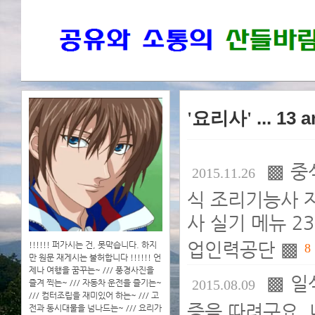
'요리사'
... 13 
▩ 중
2015.11.26
식 조리기능사 자
사 실기 메뉴 2
업인력공단 ▩
!!!!!! 퍼가시는 건, 못막습니다. 하지
8
만 원문 재게시는 불허합니다 !!!!!! 언
제나 여행을 꿈꾸는~ /// 풍경사진을
▩ 일
2015.08.09
즐겨 찍는~ /// 자동차 운전을 즐기는~
/// 컴터조립을 재미있어 하는~ /// 고
증을 따려구요.
전과 동시대물을 넘나드는~ /// 요리가