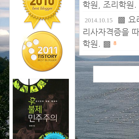
학원, 조리학원.
▩ 요
2014.10.15
리사자격증을 따
학원. ▩
8