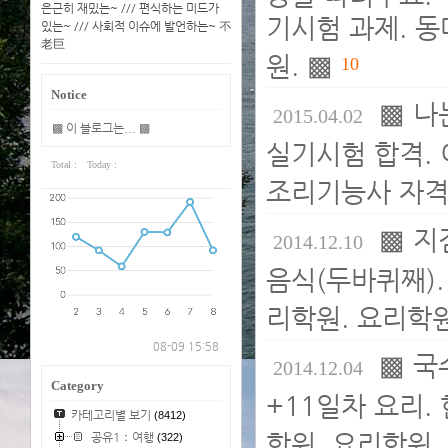
은근히 재밌는~ /// 편식하는 미드가
기시험 과제. 
있는~ /// 사회적 이슈에 발언하는~ 不
老巨
원. ▩
10
Notice
▩ 나
2015.04.02
▩ 이 블로그는... ▩
실기시험 합격. 
Total :
Today :
조리기능사 자격
▩ 지
2014.12.10
음식(두바퀴째)
리학원. 요리학원
08-09 15:58
▩ 국
2014.12.04
Category
+11일차 요리.
카테고리별 보기
(8412)
학원. 요리학원,
공유1：여행
(322)