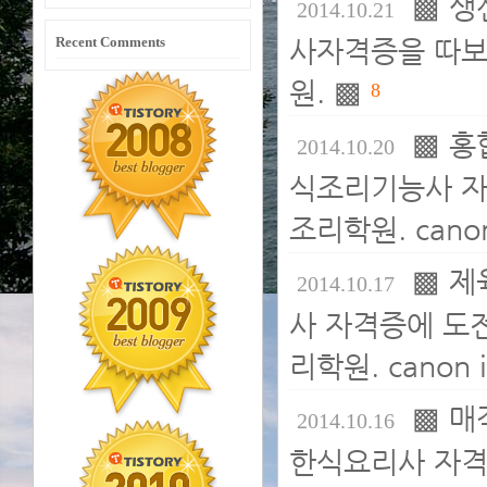
▩ 생
2014.10.21
Recent Comments
사자격증을 따보
원. ▩
8
▩ 홍
2014.10.20
식조리기능사 자
조리학원. canon 
▩ 제
2014.10.17
사 자격증에 도전
리학원. canon i
▩ 매
2014.10.16
한식요리사 자격