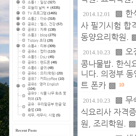
소통1：일상
(327)
오늘의 날씨 ☀
(4335)
▩ 한
2014.12.01
TV 프로그램
(1465)
소통2：이슈
(318)
사 필기시험 합격
공유2：헬스, 건강
(57)
공유3：차車
(138)
동양요리학원. 
소통3：blog
(275)
Tistory 초대
(28)
소통4：리뷰
(309)
▩ 오
2014.10.23
공유4：컴터
(110)
소통5：DsLr
(45)
콩나물밥. 한식
공유5：핸드폰
(48)
소통6：글귀
(48)
니다. 의정부 
공유6：요리(학원)
(20)
공유7：커피coffee
(10)
트 폰카 ▩
10
공유8 : 영어 English
(104)
공유9：식물 나무 화초 꽃
▩ 무
허브
(17)
2014.10.23
공유 : 우리말공부 한글 맞
식요리사 자격증
춤법
(10)
세무, 세무사, 시험
(5)
원, 조리학원. 
Recent Posts