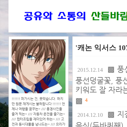
'캐논 익서스 10
▩ 풍
2015.12.14
풍선덩굴꽃, 풍선
키워도 잘 자라는군
▩
!!!!!! 퍼가시는 건, 못막습니다. 하지
4
만 원문 재게시는 불허합니다 !!!!!! 언
제나 여행을 꿈꾸는~ /// 풍경사진을
▩ 지
2014.12.10
즐겨 찍는~ /// 자동차 운전을 즐기는~
/// 컴터조립을 재미있어 하는~ /// 고
음식(두바퀴째)
전과 동시대물을 넘나드는~ /// 요리가