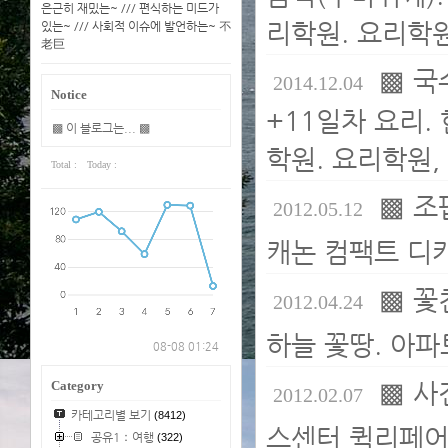
은근히 재밌는~ /// 편식하는 미드가
리학원. 요리학원
있는~ /// 사회적 이슈에 발언하는~ 不
老巨
▩ 국
2014.12.04
Notice
+11일차 요리.
▩ 이 블로그는... ▩
학원. 요리학원,
Total :
Today :
▩ 조
2012.05.12
캐논 컴팩트 디카
▩ 꽃
2012.04.24
하늘 꽃땅. 아파
08-08 01:24
▩ 사
Category
2012.02.07
카테고리별 보기
(8412)
스센터 퀵리페어리. 
공유1：여행
(322)