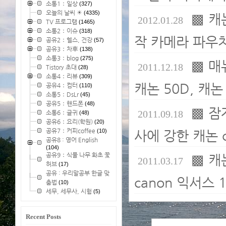
소통1：일상
(327)
오늘의 날씨 ☀
(4335)
▩ 캐
2012.01.28
TV 프로그램
(1465)
소통2：이슈
(318)
작 카메라 파우치
공유2：헬스, 건강
(57)
공유3：차車
(138)
소통3：blog
(275)
▩ 매
2011.12.18
Tistory 초대
(28)
소통4：리뷰
(309)
캐논 50D, 캐논
공유4：컴터
(110)
소통5：DsLr
(45)
공유5：핸드폰
(48)
▩ 잠자
2011.09.18
소통6：글귀
(48)
공유6：요리(학원)
(20)
공유7：커피coffee
(10)
사에 강한 캐논 ca
공유8 : 영어 English
(104)
공유9：식물 나무 화초 꽃
▩ 캐
2011.03.17
허브
(17)
공유 : 우리말공부 한글 맞
canon 익서스 
춤법
(10)
세무, 세무사, 시험
(5)
Recent Posts