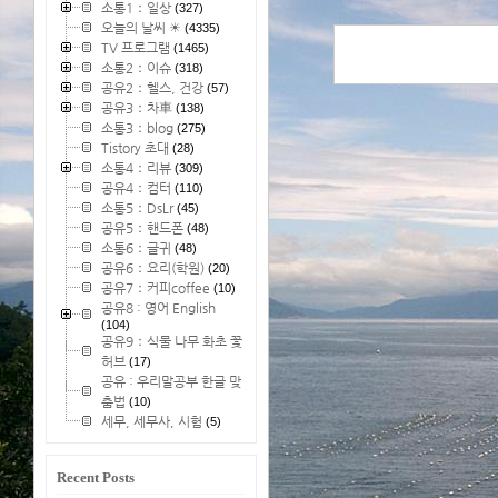
소통1：일상
(327)
오늘의 날씨 ☀
(4335)
TV 프로그램
(1465)
소통2：이슈
(318)
공유2：헬스, 건강
(57)
공유3：차車
(138)
소통3：blog
(275)
Tistory 초대
(28)
소통4：리뷰
(309)
공유4：컴터
(110)
소통5：DsLr
(45)
공유5：핸드폰
(48)
소통6：글귀
(48)
공유6：요리(학원)
(20)
공유7：커피coffee
(10)
공유8 : 영어 English
(104)
공유9：식물 나무 화초 꽃
허브
(17)
공유 : 우리말공부 한글 맞
춤법
(10)
세무, 세무사, 시험
(5)
Recent Posts