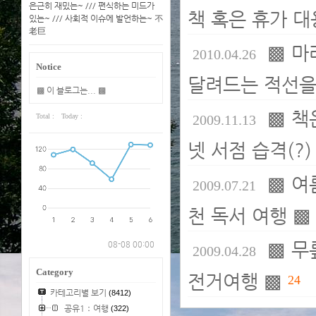
은근히 재밌는~ /// 편식하는 미드가
책 혹은 휴가 대
있는~ /// 사회적 이슈에 발언하는~ 不
老巨
▩ 마
2010.04.26
Notice
달려드는 적선을
▩ 이 블로그는... ▩
▩ 책
Total :
Today :
2009.11.13
넷 서점 습격(?)
▩ 여
2009.07.21
천 독서 여행 ▩
▩ 무
08-08 00:00
2009.04.28
Category
전거여행 ▩
24
카테고리별 보기
(8412)
공유1：여행
(322)