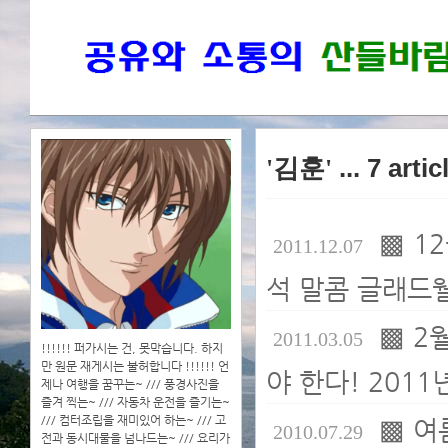
'김훈'
... 7 arti
▩ 1
2011.12.07
석 말콤 글래드
▩ 2
2011.03.05
!!!!!! 퍼가시는 건, 못막습니다. 하지
만 원문 재게시는 불허합니다 !!!!!! 언
야 한다! 2011
제나 여행을 꿈꾸는~ /// 풍경사진을
즐겨 찍는~ /// 자동차 운전을 즐기는~
/// 컴터조립을 재미있어 하는~ /// 고
▩ 여
2010.07.29
전과 동시대물을 넘나드는~ /// 요리가