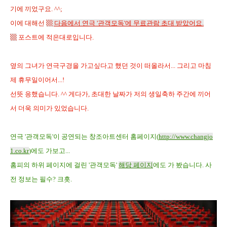
기에 끼었구요. ^^;
이에 대해선
▩ 다음에서 연극 '관객모독'에 무료관람 초대 받았어요.
▩
포스트에
적은
대로입
니다.
옆의 그녀가 연극구경을 가고싶다고 했던 것이 떠올라서... 그리고 마침
제 휴무일이어서...!
선뜻 응했습니다. ^^ 게다가, 초대한 날짜가 저의 생일축하 주간에 끼어
서 더욱 의미가 있었습니다.
연극 '관객모독'이 공연되는 창조아트센터 홈페이지(
http://www.changjo
1.co.kr
)에도 가보고...
홈피의 하위 페이지에 걸린 '관객모독'
해당 페이지
에도 가 봤습니다. 사
전 정보는 필수? 크흣.