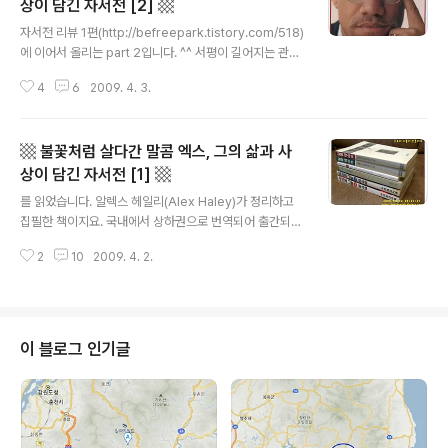
상이 담긴 자서전 [2] ▩
글 내용
자서전 리뷰 1편(http://befreepark.tistory.com/518)
에 이어서 올리는 part 2입니다. ^^ 서평이 길어지는 관계
로^^; 가독성을 위해, 나누어 올리게 되었습니다. 아무래도
4
6
2009. 4. 3.
글 하나가 너무 길면 읽기 힘들고 읽히기 어렵지요. ^^; ▩
불꽃처럼 살다간 말콤 엑스, 그의 삶과 사상이 담긴 자서전
[2] ▩ 지금 서평을 쓰고 있는 자서전 상하권. 이어서 서평
▩ 불꽃처럼 살다간 말콤 엑스, 그의 삶과 사
을 작성할 예정인... 김동훈의 , 김훈의 , 그리고 가장 최근에
읽기를 끝마친 황석영의 상하권. 3. 미국 흑인이 처한 현실
상이 담긴 자서전 [1] ▩
글 내용
을 가장 극명한 언어로 표현하다 ... 노예주인인 백인의 기
를 읽었습니다. 알렉스 헤일리(Alex Haley)가 정리하고
독교는 ... 우리 흑인들에게 우리가 죽으면 날개가 돋아 하
집필한 책이지요. 국내에서 상하권으로 번역되어 출간되었
느님이 우리를 위해 특별히 마련해놓은 천국이란 곳으로
던 책이고요. 지금은 불행히도 절판 상태입니다. 가장 극명
날아가게 될 것이라고 가르쳐..
2
10
2009. 4. 2.
하고 적나라한 언어로 미국 흑인들의 삶을 폭로하고 전했
던 그리고 '노예 해방'은 되었지만 여전히 '노예 상태'에 머
물러 있는 미국 흑인의 진정한 해방을 위해 싸웠던 미국 흑
인해방운동가의 삶이 고스란히 녹아들어 있는 책인데, 국
내에서 절판이라니, 안타까울 따름입니다. 2009년 2월 2
이 블로그 인기글
4일에서 3월 8일에 걸쳐 읽었던 그 시간은, 읽는 즐거움
그 이상의 의미가 있는 시간이었습니다. 읽는 동안의 저의
느낌과 생각은, '그 생생함'을 기록하고 간직하기 위해서(!)
읽은 직후에, ▩ 자서전을 통해 읽은 , 그의 삶과 실천에 전
율하다. ▩ 라..