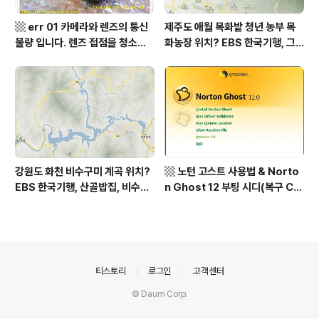
▩ err 01 카메라와 렌즈의 통신
제주도 애월 목화밭 청년 농부 목
불량 입니다. 렌즈 접점을 청소하
화농장 위치? EBS 한국기행, 그
여 주십시요? (캐논 50D) ▩
인생 탐나도다 제주, 목화오름 그
사나이, 애월읍 어음리 정보람 씨
목화 재배 '목화오름' 목화농장 어
디? / 제주도 가볼 만한 곳
강원도 화천 비수구미 계곡 위치?
▩ 노턴 고스트 사용법 & Norto
EBS 한국기행, 산골밥집, 비수구
n Ghost 12 부팅 시디(복구 C
미 할매 밥상, 이중일 최길순 씨 부
D) 만들기 ▩
부 화천군 비수구미 낙타민박 어
디? / 강원도 화천군 가볼 만한 곳
비수구미 마을, 파로호
의안내
티스토리
로그인
고객센터
© Daum Corp.