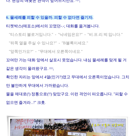
다. 현장의 애꿎은 관객이 덮어쓰지만요. ^^;
6. 물세례를 피할 수 있을까. 피할 수 없다면 즐기자.
티켓박스(매표소)에서의 꼬였던-.-; 대화를 옮겨봅니다.
"티스토리 블로거입니다." - "닉네임은요?" - "비.프.리.박.입니다."
"뒤쪽 열을 주실 수 있나요?" - "B블록이세요."
"앞쪽인가요?" - "무대에서 오른쪽이네요."
꼬여만 가는 대화 앞에서 살포시 웃었습니다. 내심 물세례를 맞게 될 거
같은 생각이 몰려왔구요. ^^;
확인한 자리는 앞에서 4열(인가?)였고 무대에서 오른쪽이었습니다. 그치
만 불안하게 무대에서 가까왔습니다.
물을 제대로(!) 정통으로(!!) 맞았구요. 이런 격언이 떠오릅니다. "피할 수
없으면 즐겨라...!" 크흣.