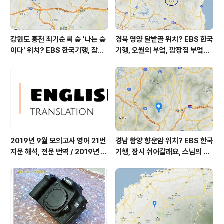
강원도 홍천 최기순 씨 숲 '나는 숲
경북 영양 달밭골 위치? EBS 한국
이다' 위치? EBS 한국기행, 잠시
기행, 오월의 부엌, 깜장집 부엌은
쉬어갈래요, 나를 부르는 숲, 홍천
따스했네, 영양군 영양읍 달밭골
군 최기순 씨 캠핑장 펜션 어디? /
어디? / 경상북도 영양군 가볼 만
강원도 홍천군 가볼 만한 곳, (구)
한 곳, 영양읍 상원리. KBS 인간극
까르돈, kbs 인간극장
장 임분노미 할머니
2019년 9월 모의고사 영어 21번
경남 함양 향운암 위치? EBS 한국
지문 해석, 전문 번역 / 2019년 9
기행, 잠시 쉬어갈래요, 스님의 어
월 평가원 모의고사 영어 지문 번
느 여름날, 함양 향운암 어디? / 경
역, 평가원 2019년 고3 9월 영어
상남도 함양군 가볼 만한 곳, 용추
영역 외국어영역 전문 해석, Engli
계곡 향운암 명천스님, 덕유산 황
sh to Korean translation
석산 거망산 기백산