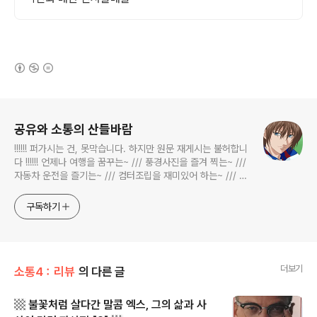
(새창열림)
로그 정보
공유와 소통의 산들바람
!!!!!! 퍼가시는 건, 못막습니다. 하지만 원문 재게시는 불허합니
다 !!!!!! 언제나 여행을 꿈꾸는~ /// 풍경사진을 즐겨 찍는~ ///
자동차 운전을 즐기는~ /// 컴터조립을 재미있어 하는~ /// 고
전과 동시대물을 넘나드는~ /// 요리가 은근히 재밌는~ /// 편
식하는 미드가 있는~ /// 사회적 이슈에 발언하는~ 不老巨
구독하기
더보기
소통4：리뷰
의 다른 글
▩ 불꽃처럼 살다간 말콤 엑스, 그의 삶과 사