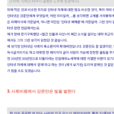
(116쪽, '낙하산 태우다 골병든 노무현 정권'에서)
위에 적은 것과 비슷한 취지로 인터넷 자체에 대한 혐오 비슷한 것이, 책의 여러 
인터넷은 강준만에게 무엇일까, 어떤 의미일까, ...를 생각하면 고개를 갸우뚱하게
은 피해의식에 가깝달까, 아니면 약간은 '인터넷 폐해론'에 가깝달까. 그런 것이 
터넷 관련 언급에서는요.
제가 한때 정기구독했던 <월간 인물과 사상>의 폐간 소식을 알리는 대략 최근의 
에서도 그의 그런 생각이 읽혔던 것 같습니다.
제 생각엔 인터넷은 사회의 축소판이자 확대버전입니다. 강준만도 잘 알겠지만,
득시글거리기도 하고 따뜻한 한 페이지의 글이 사람의 가슴에 잔잔한 울림을 주기
전 20년전 30년전으로 되돌리려는 친일매국노세력에 대한 치열한 비판이 있기도 
인터넷 자체에 대해서 '문제'라고 하는 것이 (제가 보기엔) 도리어 문제인 것 같
기 힘들 수도 있겠습니다.
3.
사회비평에서 강준만은 빛을 발한다
한 가지 궁금한 게 있다. 나라의 인구 감소가 '재앙'이라면, 특정 도(道)의 