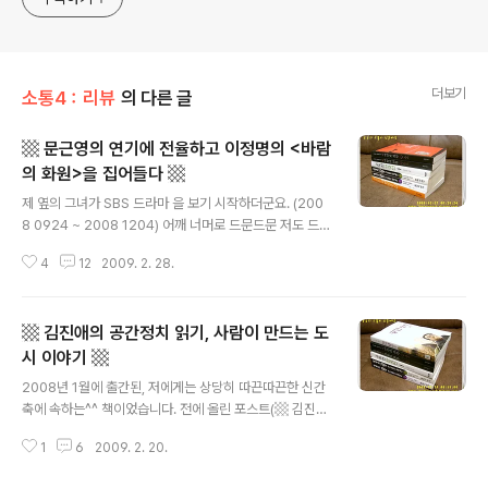
더보기
소통4：리뷰
의 다른 글
▩ 문근영의 연기에 전율하고 이정명의 <바람
의 화원>을 집어들다 ▩
글 내용
제 옆의 그녀가 SBS 드라마 을 보기 시작하더군요. (200
8 0924 ~ 2008 1204) 어깨 너머로 드문드문 저도 드라
마를 봤습니다. 문근영의 연기에 전율했습니다. 그녀가 극
4
12
2009. 2. 28.
중인물 신윤복을 잘 소화했는지 어땠는지는 평가할 입장이
아니었지만, ^^ 제가 보기에 그녀의 연기는 가히 일품(!)의
경계를 넘어서 신들린 수준이라 할만 했습니다. 국민 여동
▩ 김진애의 공간정치 읽기, 사람이 만드는 도
생으로, (2004)로, ... 그냥 귀엽다는 생각만 했던 것이 사
실이거든요. 제 옆의 그녀가 결국 이정명의 소설 을 구입했
시 이야기 ▩
글 내용
고... (그게 2008년 10월 29일...!) 드라마와 책을 병렬진
2008년 1월에 출간된, 저에게는 상당히 따끈따끈한 신간
행^^하더군요. 저는 그런 와중에 슬슬 을 잊어가기 시작했
축에 속하는^^ 책이었습니다. 전에 올린 포스트(▩ 김진애
구요. ^^ 그러다가, 지난 1월 30일, '그냥 눈에 띄었다'는
선생님의 책선물 ▩)에서 적은 대로 '선물로 받은' 책입니
이유로 을 집어들었습니다. 제 옆의 그녀..
1
6
2009. 2. 20.
다. 그게 지난 10월 말이었고, 읽은 것은 12월 말에 대략 절
반 정도 그리고 좀 쉬었다가 ^^ 올해 들어 '출퇴근 시간을