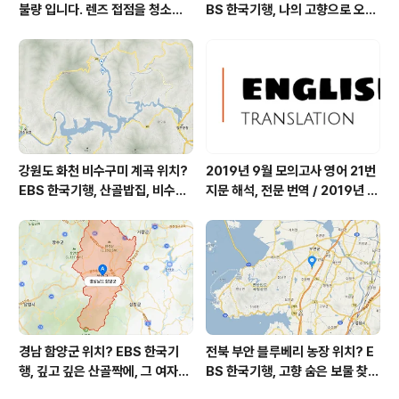
불량 입니다. 렌즈 접점을 청소하
BS 한국기행, 나의 고향으로 오라,
여 주십시요? (캐논 50D) ▩
밀양에 살고 지고, 밀양시 단장면
자연 염색 하수영 씨 '섬유공방 너
울' = 마을미술 너울, 캘리그래피
조덕현 씨 가가협동조합
강원도 화천 비수구미 계곡 위치?
2019년 9월 모의고사 영어 21번
EBS 한국기행, 산골밥집, 비수구
지문 해석, 전문 번역 / 2019년 9
미 할매 밥상, 이중일 최길순 씨 부
월 평가원 모의고사 영어 지문 번
부 화천군 비수구미 낙타민박 어
역, 평가원 2019년 고3 9월 영어
디? / 강원도 화천군 가볼 만한 곳
영역 외국어영역 전문 해석, Engli
비수구미 마을, 파로호
sh to Korean translation
경남 함양군 위치? EBS 한국기
전북 부안 블루베리 농장 위치? E
행, 깊고 깊은 산골짝에, 그 여자의
BS 한국기행, 고향 숨은 보물 찾
꽃밭, 전정희 씨 누구? / 경상남도
기, 우리 동네 재발견, 부안군 부안