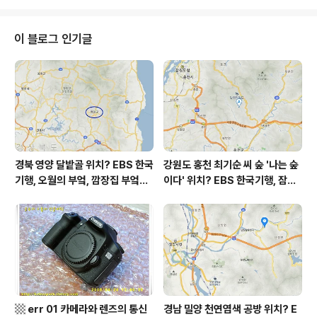
이용한 독서'(▩ 대중교통 출퇴근으로 얻은 것^^ ▩)로 다
읽었지요. (1/28~1/30) 총 15개의 깐깐한 글로 구성되어
있습니다. 기왕에 여러곳에 쓴 글들이 묶여있지만, (일부?
이 블로그 인기글
또는 전부?) 저의 '책선물' 글에서 적은대로, '2mb식 삽
질-공구리 사업'을 조곤조곤 비판하고 있어서 좋았습니다.
그것도 '건축에 관한 철학이 있는' 공학자의 입장에서 시도
된 글과 비판들이라 설득력이 있었구요. 2mb식의 ..
경북 영양 달밭골 위치? EBS 한국
강원도 홍천 최기순 씨 숲 '나는 숲
기행, 오월의 부엌, 깜장집 부엌은
이다' 위치? EBS 한국기행, 잠시
따스했네, 영양군 영양읍 달밭골
쉬어갈래요, 나를 부르는 숲, 홍천
어디? / 경상북도 영양군 가볼 만
군 최기순 씨 캠핑장 펜션 어디? /
한 곳, 영양읍 상원리. KBS 인간극
강원도 홍천군 가볼 만한 곳, (구)
장 임분노미 할머니
까르돈, kbs 인간극장
▩ err 01 카메라와 렌즈의 통신
경남 밀양 천연염색 공방 위치? E