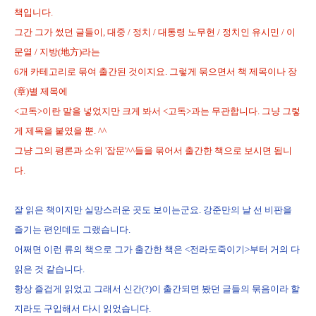
책입니다.
그간 그가 썼던 글들이, 대중 / 정치 / 대통령 노무현 / 정치인 유시민 / 이
문열 / 지방(地方)라는
6개 카테고리로 묶여 출간된 것이지요. 그렇게 묶으면서 책 제목이나 장
(章)별 제목에
<고독>이란 말을 넣었지만 크게 봐서 <고독>과는 무관합니다. 그냥 그렇
게 제목을 붙였을 뿐. ^^
그냥 그의 평론과 소위 '잡문'^^들을 묶어서 출간한 책으로 보시면 됩니
다.
잘 읽은 책이지만 실망스러운 곳도 보이는군요. 강준만의 날 선 비판을
즐기는 편인데도 그랬습니다.
어쩌면 이런 류의 책으로 그가 출간한 책은 <전라도죽이기>부터 거의 다
읽은 것 같습니다.
항상 즐겁게 읽었고 그래서 신간(?)이 출간되면 봤던 글들의 묶음이라 할
지라도 구입해서 다시 읽었습니다.