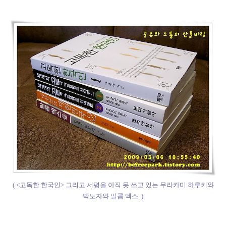
( <고독한 한국인> 그리고 서평을 아직 못 쓰고 있는 무라카미 하루키와
박노자와 말콤 엑스. )