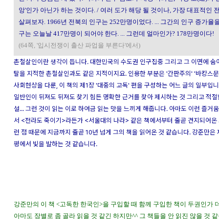
앙'인가 아닌가 하는 것이다. / 여러 도가 해당 될 것이나, 가장 대표적인
살펴보자. 1966년 전북의 인구는 252만명이었다. ... 그간의 인구 증가
구는 오늘날 417만명이 되어야 한다. ... 그런데 얼마인가? 178만명이다!
(64쪽, '입시전쟁이 출산 파업을 부른다'에서)
촌철살인이란 생각이 듭니다. 대한민국의 수도권 인구집중 그리고 그 이면에 숨
탈을 지적한 촌철살인과도 같은 지적이지요. 인용한 부분은 '간판주의' '바캉스문화
사회현상을 다룬, 이 책의 제1장 '대중의 고독' 편을 구성하는 어느 글의 일부입니
일반인이 뒤져도 뒤져도 찾기 힘든 명확한 근거를 찾아 제시하는 것 그리고 적절
설... 그런 것이 읽는 이로 하여금 읽는 맛을 느끼게 해줍니다. 아마도 이런 즐거
서 <전라도 죽이기>라든가 <서울대의 나라> 같은 책에서부터 줄곧 견지되어온 
런 점 때문에 지금까지 줄곧 10년 넘게 그의 책을 읽어온 것 같습니다. 강준만은
평에서 빛을 발하는 것 같습니다.
강준만의 이 책 <고독한 한국인>을 구입할 때 함께 구입한 책이 두권인가 
아마도 장별로 좀 골라 읽을 것 같긴 하지만^^ 그 책들을 안 읽진 않을 것 