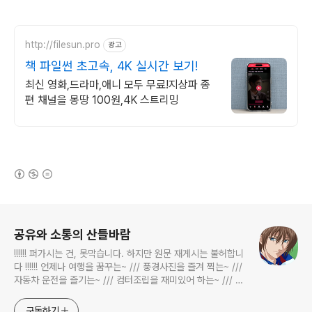
http://filesun.pro
광고
책 파일썬 초고속, 4K 실시간 보기!
최신 영화,드라마,애니 모두 무료!지상파 종
편 채널을 몽땅 100원,4K 스트리밍
(새창열림)
로그 정보
공유와 소통의 산들바람
!!!!!! 퍼가시는 건, 못막습니다. 하지만 원문 재게시는 불허합니
다 !!!!!! 언제나 여행을 꿈꾸는~ /// 풍경사진을 즐겨 찍는~ ///
자동차 운전을 즐기는~ /// 컴터조립을 재미있어 하는~ /// 고
전과 동시대물을 넘나드는~ /// 요리가 은근히 재밌는~ /// 편
식하는 미드가 있는~ /// 사회적 이슈에 발언하는~ 不老巨
구독하기