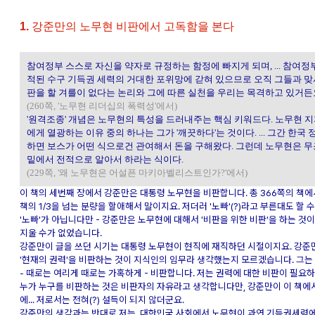
1.
강준만의 노무현 비판에서 고독함을 본다
참여정부 스스로 자신을 약자로 규정하는 함정에 빠지게 되며, ... 참여정
적된 수구 기득권 세력의 거대한 포위망에 갇혀 있으므로 오직 그들과 맞서
판을 할 겨를이 없다는 논리와 그에 따른 실천을 우리는 목격하고 있거든
(260쪽, '노무현 리더십의 폭력성'에서)
'원격조종' 개념은 노무현의 특성을 드러내주는 핵심 키워드다. 노무현 
에게 열광하는 이유 중의 하나는 그가 '깨끗하다'는 것이다. ... 그간 한국
하면 보스가 어떤 식으로건 관여해서 돈을 구해왔다. 그런데 노무현은 무조
밑에서 전적으로 알아서 하라는 식이다.
(229쪽, '왜 노무현은 어설픈 마키아벨리스트인가?'에서)
이 책의 세번째 장에서 강준만은 대통령 노무현을 비판합니다. 총 366쪽의 책에서
책의 1/3을 넘는 분량을 할애해서 말이지요. 저더러 '노빠'(?)라고 부른대도 할 수
'노빠'가 아닙니다만 - 강준만은 노무현에 대해서 '비판을 위한 비판'을 하는 것
지울 수가 없었습니다.
강준만이 글을 쓰던 시기는 대통령 노무현이 현직에 재직하던 시절이지요. 강준만
'현재의 권력'을 비판하는 것이 지식인의 임무라 생각했는지 모르겠습니다. 그
- 때로는 여리게 때로는 가혹하게 - 비판합니다. 저는 권력에 대한 비판이 필요
누가 누구를 비판하는 것은 비판자의 자유라고 생각합니다만, 강준만이 이 책에
에... 저로서는 전혀(?) 설득이 되지 않더군요.
강준만의 생각과는 반대로 저는, 대한민국 사회에서 노무현이 과연 기득권세력에