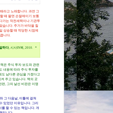
 때라고 노래합니다. 과연 그
 할 때 팔면 손절매이기 보통
 듣다가는 작전세력이나 기관투
맞습니다. 주가가 바닥을 칠
일 상승할 때 적당한 시점에
 큽니다.
 말하다
, 시사IN북, 2010. *
 책은 주식 투자 보도와 관련
도 내용에 따라 주식 투자를
슈에도 남다른 관심을 가졌다고
켜 주고 있습니다. 책의 곳
편, 그의 날선 비판은 이명
)와 그 다음날, 이틀에 걸쳐
수 있었던 이유입니다. 그리
를 할 수 있는 책입니다. 개
 책입니다.