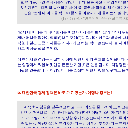
로 여러분, 개인 투자자들의 것입니다. 왜 온통 자신이 책임져야 할 
것인가요? ... 데일리 뉴스의 기사 한 쪽, 증권사 직원의 말 한 마
버핏은 "언제 내 머리를 깎아야 할지를 이발사에게 물어보지 말라"고
(187-188쪽, <"언론인이 똑똑해질수록 
"언제 내 머리를 깎아야 할지를 이발사에게 물어보지 말라!" 역시 워
제나 머리를 깎아야 할 때(!)라고 조언(?)할 겁니다. 신문과 방송에
직원과 일간 신문 기자들은 기다리라고 하는 적이 없습니다. 늘 사야할
라고 바람을 잡을 뿐이죠.
이 책에서 최경영은 적절한 시점에 워렌 버핏의 충고를 끌어옵니다. 
는 입장에서 워렌 버핏만큼 든든한 기댈 곳은 없을 겁니다. 최경영은
버핏을 인용합니다. 최경영이 나름 열심히 워렌 버핏을 연구하고 분
5.
대한민국 경제 정책은 바로 가고 있는가. 이명박 정부는?
... 계속 최저임금을 낮추려고 하고, 복지 예산은 줄이려 하고, 해고
리면서 한편으로는 강바닥만 들입다 판다면 어떻게 소비가 촉진되고
까요? 어떻게 지속적으로 성장할 수가 있겠습니까? 소비가 이루어져
수 있는 것 아닌가요? 빈부격차가 더욱 심해져서 부자가 더욱 부자