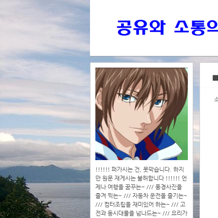
>>>
▩
>>>>
!!!!!! 퍼가시는 건, 못막습니다. 하지
만 원문 재게시는 불허합니다 !!!!!! 언
제나 여행을 꿈꾸는~ /// 풍경사진을
즐겨 찍는~ /// 자동차 운전을 즐기는~
/// 컴터조립을 재미있어 하는~ /// 고
전과 동시대물을 넘나드는~ /// 요리가