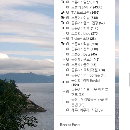
소통1：일상
(327)
오늘의 날씨 ☀
(4335)
TV 프로그램
(1465)
소통2：이슈
(318)
공유2：헬스, 건강
(57)
공유3：차車
(138)
소통3：blog
(275)
Tistory 초대
(28)
소통4：리뷰
(309)
공유4：컴터
(110)
소통5：DsLr
(45)
공유5：핸드폰
(48)
소통6：글귀
(48)
공유6：요리(학원)
(20)
공유7：커피coffee
(10)
공유8 : 영어 English
(104)
공유9：식물 나무 화초 꽃
허브
(17)
공유 : 우리말공부 한글 맞
춤법
(10)
세무, 세무사, 시험
(5)
Recent Posts