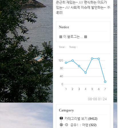
은근히 재밌는~ /// 편식하는 미드가
있는~ /// 사회적 이슈에 발언하는~ 不
老巨
Notice
▩ 이 블로그는... ▩
Total :
Today :
08-08 01:24
Category
카테고리별 보기
(8412)
공유1：여행
(322)