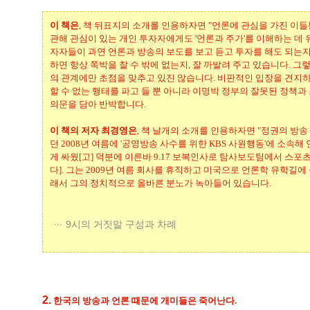
이 책은
, 책 뒤표지의 소개를 인용하자면 "언론에 관심을 가진 이
관해 관심이 있는 개인 투자자에게도 '언론과 주가'를 이해하는 데 
자자들이 과연 언론과 방송의 보도를 보고 듣고 투자를 해도 되는지,
하면 항상 쪽박을 찰 수 밖에 없는지, 잘 까발려 주고 있습니다. 그
의 관계에만 초점을 맞추고 있진 않습니다. 비판적인 입장을 견지
할 수 없는 행태를 파고 들 뿐 아니라 이명박 정부의 잘못된 정책
의문을 담아 반박합니다.
이 책의 저자 최경영은
, 책 날개의 소개를 인용하자면 "정권의 방
던 2008년 여름에 '공영방송 사수를 위한 KBS 사원행동'에 소속
게 싸웠[고] 덕분에 이른바 9.17 보복인사로 탐사보도팀에서 스포
다]. 그는 2009년 여름 회사를 휴직하고 미국으로 언론학 유학길에
래서 그의 정치적으로 올바른 분노가 녹아들어 있습니다.
9시의 거짓말 구성과 차례
2.
한국의 방송과 언론 때문에 개미들은 죽어난다.