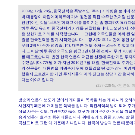
2009년 12월 28일, 한국전력은 폭발적인 [주식] 거래량을 보이며 상
박 대통령이 아랍에미리트에 가서 원전을 직접 수주한 것처럼 신문
전된'(이런 것을 '보도된'이라고 이름 붙이기는 좀 창피하지요?) 다
하루 종일 유심히 한국전력의 거래를 관찰했습니다. ... 오전 9시,
은 상한가로 거래를 시작했습니다. ... 그런데 외국인들은 어찌 된
줄곧 한국전력을 팔기 시작했습니다. ... 장 시작 후 1시간여 동안 
무려 2백 만 주가 넘었습니다. 대부분 매도 주체는 외국인이었고 
다. ... 이날 하루 동안 외국인은 평균 3만 6천 원 선에서 무려 780
를 매도했습니다. 반면 한국 언론의 저급한 선전에 혹한 개인 투자
수했습니다. 7개월 여가 지난 2010년 7월 13일, 한국전력의 주가는 3
의 신문들이 대통령을 띄워주기 위해 호들갑을 떤 결과 잠시 이명
했을지 모르겠지만 개인 투자자들의 계좌 잔고는 상당 기간 현저히
다는 이야기입니다.
(227-228쪽, <언론
방송과 언론의 보도가 없어서 개미들이 쪽박을 차는 게 아니라 오히려
사인지?) 때문에 개미들은 쪽박을 찹니다. 작전세력의 밥이 되어 주가
식을 사주는 것도, 기관투자가들의 호구가 되어 주가가 저점을 찍을 때
송과 언론의 호객(!) 행위 때문입니다. 위에 길게 인용한 2009년 말
곡선도 바로 그런 예 가운데 하나입니다. 한국의 방송과 언론 때문에