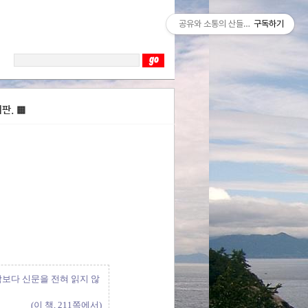
공유와 소통의 산들바람
구독하기
판. ▩
람보다 신문을 전혀 읽지 않
(이 책, 211쪽에서)