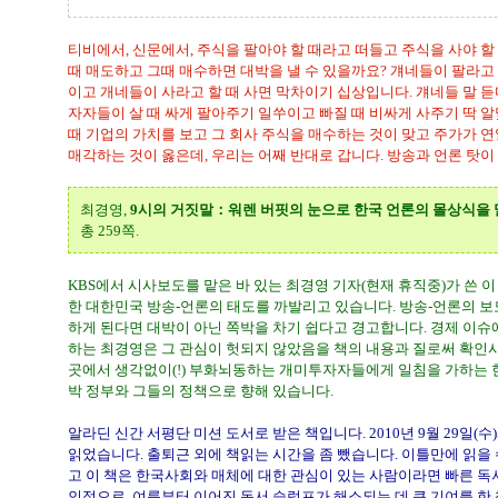
티비에서, 신문에서, 주식을 팔아야 할 때라고 떠들고 주식을 사야 할
때 매도하고 그때 매수하면 대박을 낼 수 있을까요? 걔네들이 팔라고
이고 개네들이 사라고 할 때 사면 막차이기 십상입니다. 걔네들 말
자자들이 살 때 싸게 팔아주기 일쑤이고 빠질 때 비싸게 사주기 딱 알
때 기업의 가치를 보고 그 회사 주식을 매수하는 것이 맞고 주가가 연
매각하는 것이 옳은데, 우리는 어째 반대로 갑니다. 방송과 언론 탓이
최경영,
9시의 거짓말：워렌 버핏의 눈으로 한국 언론의 몰상식을
총 259쪽.
KBS에서 시사보도를 맡은 바 있는 최경영 기자(현재 휴직중)가 쓴 이
한 대한민국 방송-언론의 태도를 까발리고 있습니다. 방송-언론의 보
하게 된다면 대박이 아닌 쪽박을 차기 쉽다고 경고합니다. 경제 이
하는 최경영은 그 관심이 헛되지 않았음을 책의 내용과 질로써 확인시
곳에서 생각없이(!) 부화뇌동하는 개미투자자들에게 일침을 가하는 한
박 정부와 그들의 정책으로 향해 있습니다.
알라딘 신간 서평단 미션 도서로 받은 책입니다. 2010년 9월 29일(수
읽었습니다. 출퇴근 외에 책읽는 시간을 좀 뺐습니다. 이틀만에 읽을 
고 이 책은 한국사회와 매체에 대한 관심이 있는 사람이라면 빠른 독서
인적으로, 여름부터 이어진 독서 슬럼프가 해소되는 데 큰 기여를 한