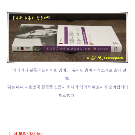
「카타리나 블룸의 잃어버린 명예」. 유시민 횽아^^의 소개로 알게 된
책.
읽는 내내 대한민국 좆중똥 신문지 회사의 악의적 해코지가 오버랩되어
착잡했다.
1.
이 책은? 작가는?