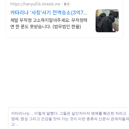
https://hanyul06.imweb.me
광고
카타리나 '사칭'사기 전액승소(3억7천)
사례보유
제발 무작정 고소하지말아주세요. 무작정하
면 한 푼도 못받습니다. (법무법인 한율)
카타리나는 ... 이렇게 말했다. 그들은 살인자이자 명예를 훼손한 자라고. .
명예, 명성 그리고 건강을 앗아 가는 것이 이런 종류의 신문사 관계자들
고 ...