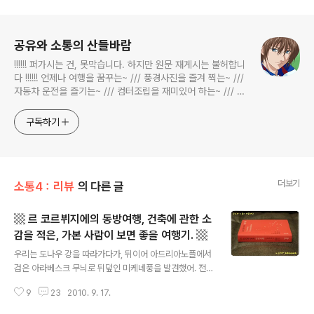
로그 정보
공유와 소통의 산들바람
!!!!!! 퍼가시는 건, 못막습니다. 하지만 원문 재게시는 불허합니
다 !!!!!! 언제나 여행을 꿈꾸는~ /// 풍경사진을 즐겨 찍는~ ///
자동차 운전을 즐기는~ /// 컴터조립을 재미있어 하는~ /// 고
전과 동시대물을 넘나드는~ /// 요리가 은근히 재밌는~ /// 편
식하는 미드가 있는~ /// 사회적 이슈에 발언하는~ 不老巨
구독하기
더보기
소통4：리뷰
의 다른 글
▩ 르 코르뷔지에의 동방여행, 건축에 관한 소
감을 적은, 가본 사람이 보면 좋을 여행기. ▩
글 내용
우리는 도나우 강을 따라가다가, 뒤이어 아드리아노플에서
검은 아라베스크 무늬로 뒤덮인 미케네풍을 발견했어. 전
통은 대단히 끈질기게 살아남지! '새로운 것'을 창조하겠다
9
23
2010. 9. 17.
는 단 하나의 목적 때문에 전통을 깡그리 부정하는 오늘날
의 괴벽보다 더 애통한 것은 없어. (이 책, 28쪽, 에서) 르