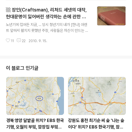
코르뷔지에. 첨 듣는 사람. 책 날개 저자 소개에 따르면 무
▩ 장인(Craftsman), 리처드 세넷의 대작,
려 "근대 건축의 3대 거장 중 한 사람" 그리고 알라딘 저자
소개에 따르면 「타임」에서 선정한 '20세기를 빛낸 100인'
현대문명이 잃어버린 생각하는 손에 관한 연
글 내용
중의 한사람이자 그중 유일한 건축가! 그가 쓴 '서방'도 아
구. ▩
노년기에 접어든 지금, ... 당시 청년기의 내가 [한나] 아렌
니고 '동방'(!) 여행기라니 호기심이 동했습니다. 그의 눈에
트 앞에서 펼치지 못했던 주장, 사람들은 자신이 만드는 물
비친 동방은 어떤 모습이었을까. 전체적인 느낌은, 소문난
건을 통해서 자기 자신에 대해 배울 수 있다는 주장을 하고
잔치 먹을 거 없더라! 르 코르뷔지에, 르 코르뷔지에의 동방
11
22
2010. 9. 15.
싶다. 또한 물질문화가 중요하다는 주장을 펼치고 싶다. ...
여..
나는 나이가 들면서 일하는 동물로서의 인간에 희망을 거
는 쪽으로 변하고 있다. .. 물질적 삶을 좀 더 인간적인 모습
으로 만들어 갈 수 있다. 우리가 물건을 만드는 과정을 더
잘 알게 되기만 한다면 말이다. (이 책, 25쪽, 에서, 리처드
이 블로그 인기글
세넷의 말) 진도가 잘 안 나가지만, 그 정도로 내용이 쉽지
않지만, 그래도 끝까지 읽고 싶은 책이 있죠. 제 관심 영역
에 드는 책이거나 저자의 생각이 신선하거나 제 생각과 비
슷한 책인 경우에, 어려워도 끝까지 읽고 싶어집니다. ..
경북 영양 달밭골 위치? EBS 한국
강원도 홍천 최기순 씨 숲 '나는 숲
기행, 오월의 부엌, 깜장집 부엌은
이다' 위치? EBS 한국기행, 잠시