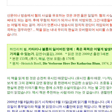
신문이나 방송에서 혐의 사실을 유포하는 것은 과연 옳은 일일까. 혐의 사실
써대도 되는 걸까. 후에 무혐의 처리가 되거나 무죄 석방되면, 그간 대중
는 어떻게 되는 걸까. 게다가 언론사나 방송사의 정치적 판단이 개입되어 혐
곡하는 경우라면? ... 책을 읽는 내내 우리의 현실과 오버랩되어 뇌리를 스
습니다.
하인리히 뵐,
카타리나 블룸의 잃어버린 명예：혹은 폭력은 어떻게 발생
가져올 수 있는가
, 김연수(옮김), 2008. * 읽은 것은 2009년 출판 5쇄본.
* 본문 153쪽, (후기, 해설, 연보 포함) 총 170쪽.
* 원저 - Heinrich Boell,
Die Verlorene Here Der Katharina Blum
, 1974, 
이 책을 읽게 된 것은 순전히 유시민 때문입니다. (유시민 횽아 때문. ^^) 
보게 된 그의 경북대 강연 동영상 중 한편에서 언급한 소설입니다. 조중동
현실에 관한 이야기를 하는 중에 소개한 소설이었습니다. 저는 별 고민 없
없이 읽었습니다. 역시 책은 추천하는 사람 따라 가는 것 같습니다. 권할만
2009년 9월 8일(화) 읽기 시작해서 9월 11일(금)에 읽기를 마쳤습니다. (꼭 1년
요일이 휴무일이라 책을 못 읽었으니까 사흘만에 읽은 책입니다. 책 분량이
만, 한국 사회 현실, 언론 현실과 이미지가 겹쳐져 내용 몰입이 잘 되었습니다