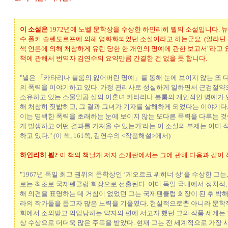
이 소설은
1972년에 노벨 문학상을 수상한 하인리히 뵐의 소설입니다.
수 폴커 슐렌도르프에 의해 영화화되었던 소설이라고 하는군요. (알라딘 책 
색 언론에 의해 처참하게 유린 당한 한 개인의 명예에 관한 보고서"라고 
책에 관해서 번역자 김연수의 요약만큼 간결한 건 없을 듯 합니다.
"뵐은 「카타리나 블룸의 잃어버린 명예」를 통해 눈에 보이지 않는 또 다
의 폭력을 이야기하고 있다. 가정 관리사로 성실하게 일하면서 근검절
소유하고 있는 스물일곱 살의 이혼녀 카타리나 블룸의 개인적인 명예가 
해 처참히 짓밟히고, 그 결과 그녀가 기자를 살해하게 되었다는 이야기다.
이는 명백한 폭력을 초래하는 눈에 보이지 않는 또다른 폭력을 다루는 것이
게 발생하고 어떤 결과를 가져올 수 있는가'라는 이 소설의 부제는 이미 
하고 있다." (이 책, 161쪽, 김연수의 <작품해설>에서)
하인리히 뵐?
이 책의 책날개 저자 소개란에서는 그에 관해 다음과 같이 
"1967년 독일 최고 권위의 문학상인 ‘게오르크 뷔히너 상’을 수상한 그는,
로는 최초로 국제펜클럽 회장으로 선출된다. 이미 독일 국내에서 정치적,
해 의견을 표명하는 데 거침이 없었던 그는 국제펜클럽 회장이 된 후 박해
라의 작가들을 돕고자 많은 노력을 기울였다. 현실적으로뿐 아니라 문학
회에서 소외받고 억압당하는 약자의 편에 서고자 했던 그의 작품 세계는 1
상 수상으로 더더욱 많은 주목을 받았다. 현재 그는 전 세계적으로 가장 