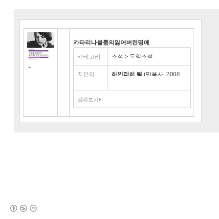
카타리나블룸의잃어버린명예
카테고리
소설 > 독일소설
지은이
하인리히 뵐
(민음사, 2008
년)
상세보기
(새창열림)