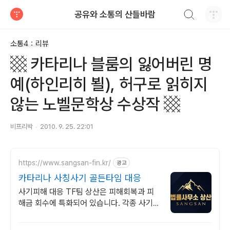
검색하기
공유와 소통의 산들바람
티스토리
소통4：리뷰
▩ 카타리나 블룸의 잃어버린 명
예(하인리히 뵐), 허구로 읽히지
않는 노벨문학상 수상작 ▩
비프리박
2010. 9. 25. 22:01
https://www.sangsan-fin.kr/
광고
카타리나 사칭사기 골든타임 대응
사기피해 대응 TF팀 상산은 피해회복과 피
해금 회수에 특화되어 있습니다. 각종 사기
유형 대응 노하우를 보유하고 있습니다.