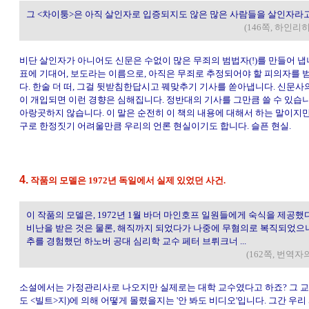
그 <차이퉁>은 아직 살인자로 입증되지도 않은 많은 사람들을 살인자라고
(146쪽, 하인리
비단 살인자가 아니어도 신문은 수없이 많은 무죄의 범법자(!)를 만들어 냅
표에 기대어, 보도라는 이름으로, 아직은 무죄로 추정되어야 할 피의자를 
다. 한술 더 떠, 그걸 뒷받침한답시고 꿰맞추기 기사를 쏟아냅니다. 신문사
이 개입되면 이런 경향은 심해집니다. 정반대의 기사를 그만큼 쓸 수 있습
아랑곳하지 않습니다. 이 말은 순전히 이 책의 내용에 대해서 하는 말이지만,
구로 한정짓기 어려울만큼 우리의 언론 현실이기도 합니다. 슬픈 현실
.
4.
작품의 모델은 1972년 독일에서 실제 있었던 사건.
이 작품의 모델은, 1972년 1월 바더 마인호프 일원들에게 숙식을 제공
비난을 받은 것은 물론, 해직까지 되었다가 나중에 무혐의로 복직되었으나
추를 경험했던 하노버 공대 심리학 교수 페터 브뤼크너 ...
(162쪽, 번역
소설에서는 가정관리사로 나오지만 실제로는 대학 교수였다고 하죠? 그 교
도 <빌트>지)에 의해 어떻게 몰렸을지는 '안 봐도 비디오'입니다. 그간 우리