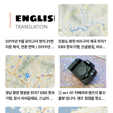
따스했네, 영양군 영양읍 달밭골
쉬어갈래요, 나를 부르는 숲, 홍천
어디? / 경상북도 영양군 가볼 만
군 최기순 씨 캠핑장 펜션 어디? /
한 곳, 영양읍 상원리. KBS 인간극
강원도 홍천군 가볼 만한 곳, (구)
장 임분노미 할머니
까르돈, kbs 인간극장
2019년 9월 모의고사 영어 21번
강원도 화천 비수구미 계곡 위치?
지문 해석, 전문 번역 / 2019년 9
EBS 한국기행, 산골밥집, 비수구
월 평가원 모의고사 영어 지문 번
미 할매 밥상, 이중일 최길순 씨 부
역, 평가원 2019년 고3 9월 영어
부 화천군 비수구미 낙타민박 어
영역 외국어영역 전문 해석, Engli
디? / 강원도 화천군 가볼 만한 곳
sh to Korean translation
비수구미 마을, 파로호
경남 함양 향운암 위치? EBS 한국
▩ err 01 카메라와 렌즈의 통신
기행, 잠시 쉬어갈래요, 스님의 어
불량 입니다. 렌즈 접점을 청소하
느 여름날, 함양 향운암 어디? / 경
여 주십시요? (캐논 50D) ▩
상남도 함양군 가볼 만한 곳, 용추