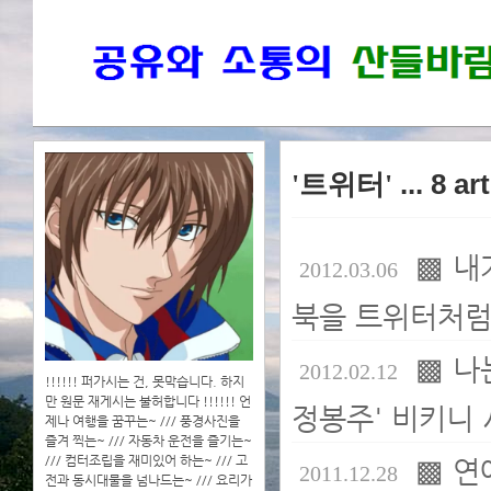
'트위터'
... 8 a
▩ 내
2012.03.06
북을 트위터처럼(Fac
▩ 나
2012.02.12
!!!!!! 퍼가시는 건, 못막습니다. 하지
만 원문 재게시는 불허합니다 !!!!!! 언
정봉주' 비키니 
제나 여행을 꿈꾸는~ /// 풍경사진을
즐겨 찍는~ /// 자동차 운전을 즐기는~
/// 컴터조립을 재미있어 하는~ /// 고
▩ 연
2011.12.28
전과 동시대물을 넘나드는~ /// 요리가