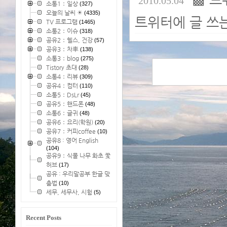
2010.05.04
소통1：일상
(327)
오늘의 날씨 ☀
(4335)
트위터에 글 쓰는
TV 프로그램
(1465)
소통2：이슈
(318)
공유2：헬스, 건강
(57)
공유3：차車
(138)
소통3：blog
(275)
Tistory 초대
(28)
소통4：리뷰
(309)
공유4：컴터
(110)
소통5：DsLr
(45)
공유5：핸드폰
(48)
소통6：글귀
(48)
공유6：요리(학원)
(20)
공유7：커피coffee
(10)
공유8 : 영어 English
(104)
공유9：식물 나무 화초 꽃
허브
(17)
공유 : 우리말공부 한글 맞
춤법
(10)
세무, 세무사, 시험
(5)
Recent Posts