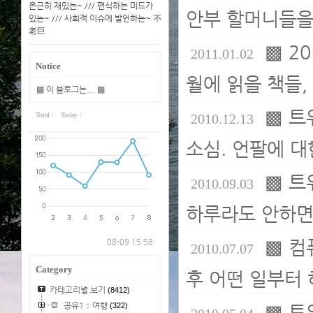
은근히 재밌는~ /// 편식하는 미드가
안부 할머니들을
있는~ /// 사회적 이슈에 발언하는~ 不
老巨
▩ 2
2011.01.02
Notice
월에 읽을 책들,
▩ 이 블로그는... ▩
▩ 트
Total :
Today :
2010.12.13
소심. 언팔에 대
▩ 트
2010.09.03
하루라도 안하면 
▩ 컴
08-09 15:58
2010.07.07
Category
후 어떤 일부터 
카테고리별 보기
(8412)
공유1：여행
(322)
▩ 트위