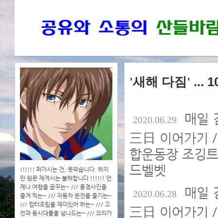
'새해 다짐'
... 
매일 
2020.06.29
三日 이어가기 /
합운동장 조깅트랙,
드벨벳
!!!!!! 퍼가시는 건, 못막습니다. 하지
만 원문 재게시는 불허합니다 !!!!!! 언
제나 여행을 꿈꾸는~ /// 풍경사진을
매일 
2020.06.28
즐겨 찍는~ /// 자동차 운전을 즐기는~
/// 컴터조립을 재미있어 하는~ /// 고
三日 이어가기 /
전과 동시대물을 넘나드는~ /// 요리가