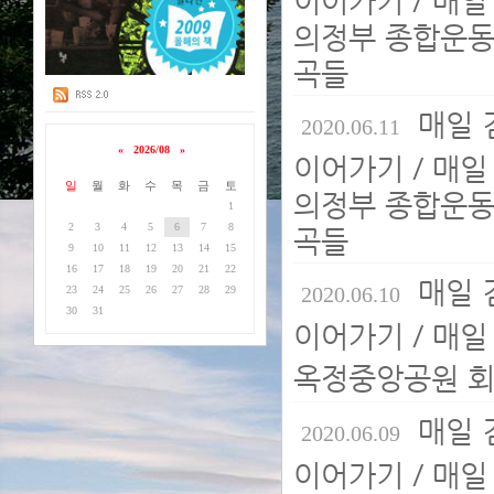
의정부 종합운동
곡들
매일 
2020.06.11
«
2026/08
»
이어가기 / 매일
일
월
화
수
목
금
토
의정부 종합운동
1
2
3
4
5
6
7
8
곡들
9
10
11
12
13
14
15
16
17
18
19
20
21
22
매일 
2020.06.10
23
24
25
26
27
28
29
30
31
이어가기 / 매일
옥정중앙공원 회
매일 
2020.06.09
이어가기 / 매일