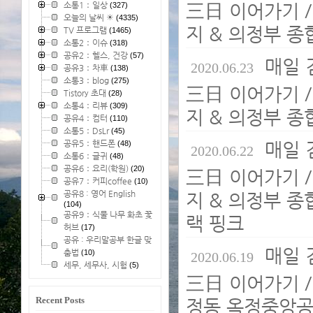
소통1：일상
三日 이어가기 /
(327)
오늘의 날씨 ☀
(4335)
지 & 의정부 종
TV 프로그램
(1465)
소통2：이슈
(318)
공유2：헬스, 건강
(57)
매일 
2020.06.23
공유3：차車
(138)
소통3：blog
(275)
三日 이어가기 /
Tistory 초대
(28)
소통4：리뷰
(309)
지 & 의정부 종
공유4：컴터
(110)
소통5：DsLr
(45)
공유5：핸드폰
매일 
(48)
2020.06.22
소통6：글귀
(48)
공유6：요리(학원)
(20)
三日 이어가기 /
공유7：커피coffee
(10)
공유8 : 영어 English
지 & 의정부 종
(104)
공유9：식물 나무 화초 꽃
랙 핑크
허브
(17)
공유 : 우리말공부 한글 맞
매일 
춤법
(10)
2020.06.19
세무, 세무사, 시험
(5)
三日 이어가기 /
Recent Posts
정동 옥정중앙공원