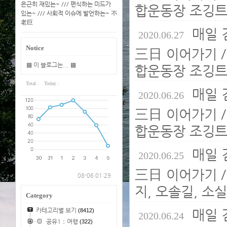
은근히 재밌는~ /// 편식하는 미드가
합운동장 조깅트
있는~ /// 사회적 이슈에 발언하는~ 不
老巨
매일 
2020.06.27
Notice
三日 이어가기 /
▩ 이 블로그는... ▩
합운동장 조깅트
Total :
Today :
매일 
2020.06.26
三日 이어가기 /
합운동장 조깅
매일 
2020.06.25
三日 이어가기 /
08-06 01:29
지, 오솔길, 소
Category
카테고리별 보기
매일 
(8412)
2020.06.24
공유1：여행
(322)