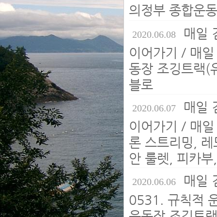
의정부 종합운동
매일 
2020.06.08
이어가기 / 매일
동장 조깅트랙(
블로
매일 
2020.06.07
이어가기 / 매일 
론 스트리밍, 레드
안 룰렛, 피카부, 
매일 
2020.06.06
0531. 규칙적
운동장 조깅트랙,