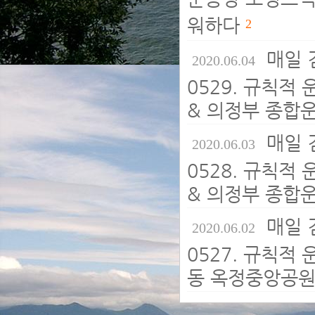
워하다
2
매일 
2020.06.04
0529. 규칙적
& 의정부 종합운
매일 
2020.06.03
0528. 규칙적
& 의정부 종합
매일 
2020.06.02
0527. 규칙적
동 옥정중앙공원