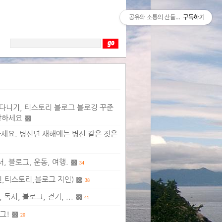
공유와 소통의 산들바람
구독하기
럽 다니기, 티스토리 블로그 블로깅 꾸준
강하세요 ▩
 하세요. 병신년 새해에는 병신 같은 짓은
서, 블로그, 운동, 여행. ▩
34
딘,티스토리,블로그 지인) ▩
38
독서, 블로그, 걷기, ... ▩
41
그! ▩
20