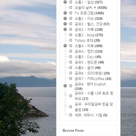
소통1：일상
(327)
오늘의 날씨 ☀
(4335)
TV 프로그램
(1465)
소통2：이슈
(318)
공유2：헬스, 건강
(57)
공유3：차車
(138)
소통3：blog
(275)
Tistory 초대
(28)
소통4：리뷰
(309)
공유4：컴터
(110)
소통5：DsLr
(45)
공유5：핸드폰
(48)
소통6：글귀
(48)
공유6：요리(학원)
(20)
공유7：커피coffee
(10)
공유8 : 영어 English
(104)
공유9：식물 나무 화초 꽃
허브
(17)
공유 : 우리말공부 한글 맞
춤법
(10)
세무, 세무사, 시험
(5)
Recent Posts