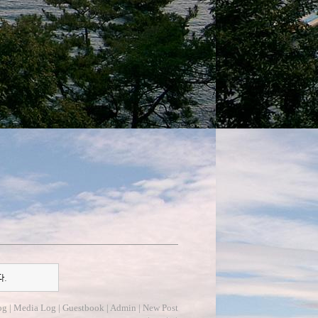
다.
og
|
Media Log
|
Guestbook
|
Admin
|
New Post