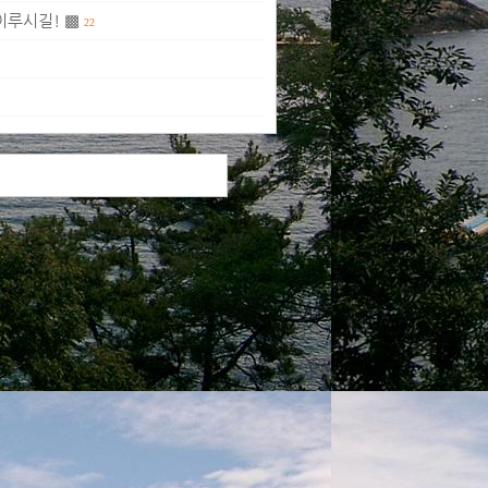
이루시길! ▩
22