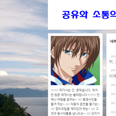
'새
201
히,
201
이제
201
!!!!!! 퍼가시는 건, 못막습니다. 하지
201
만 원문 재게시는 불허합니다 !!!!!! 언
제나 여행을 꿈꾸는~ /// 풍경사진을
201
즐겨 찍는~ /// 자동차 운전을 즐기는~
/// 컴터조립을 재미있어 하는~ /// 고
201
전과 동시대물을 넘나드는~ /// 요리가