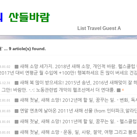
♡♡♡♡♡
List
Travel
Guest
A
... 9 article(s) found.
해'
▩ 새해 소망 세가지. 2018년 새해 소망, 개인적 바람. 헬스클
8.01.02
 2017년 대비 연평균 월 수입에 +100만! 행복하세요 돈 많이 버세요 건
▩ 새해 복 많이 받으세요! 2015년 송년, 2016년 새해맞이 잘
5.12.31
 그만! 바람만. -.-; 노동관련법 개악의 헬조선에서 더 연대를. ▩
4
▩ 새해 첫날, 새해 소망! 2012년에 할 일, 꿈꾸는 일. - 변화, 독
2.01.01
▩ 연말 연초에 날아온 2011년 새해 선물 (from 인터파크,알라
1.01.03
▩ 새해 첫날, 새해 소망! 2011년에 할 일, 꿈꾸는 일. - 헬스클럽, 
1.01.01
▩ 새해 첫날, 새해 소망 - 운동, 일, 사랑, 절약, 여행 그리고 블로
0.01.01