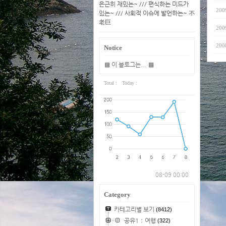
은근히 재밌는~ /// 편식하는 미드가
200
있는~ /// 사회적 이슈에 발언하는~ 不
老巨
200
200
Notice
▩ 이 블로그는... ▩
Total :
Today :
08-09 00:00
Category
카테고리별 보기
(8412)
공유1：여행
(322)