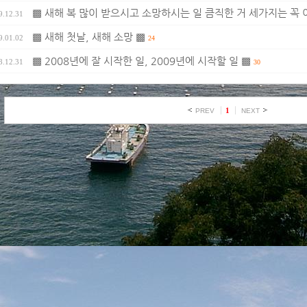
▩ 새해 복 많이 받으시고 소망하시는 일 큼직한 거 세가지는 꼭 
9.12.31
▩ 새해 첫날, 새해 소망 ▩
9.01.02
24
▩ 2008년에 잘 시작한 일, 2009년에 시작할 일 ▩
8.12.31
30
1
PREV
NEXT