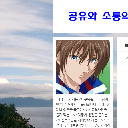
>>>
▩
>>>>
!!!!!! 퍼가시는 건, 못막습니다. 하지
만 원문 재게시는 불허합니다 !!!!!! 언
제나 여행을 꿈꾸는~ /// 풍경사진을
즐겨 찍는~ /// 자동차 운전을 즐기는~
/// 컴터조립을 재미있어 하는~ /// 고
전과 동시대물을 넘나드는~ /// 요리가