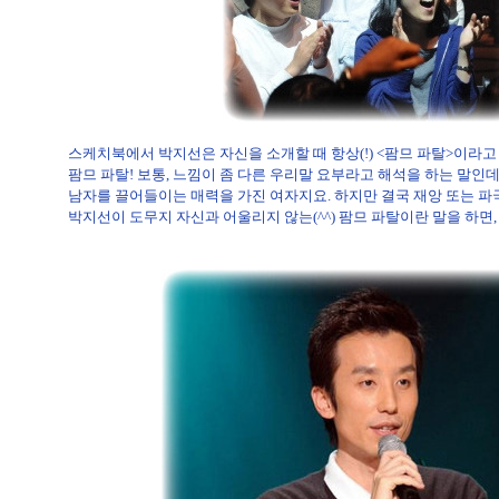
스케치북에서 박지선은 자신을 소개할 때 항상(!) <팜므 파탈>이라고
팜므 파탈! 보통, 느낌이 좀 다른 우리말 요부라고 해석을 하는 말인데
남자를 끌어들이는 매력을 가진 여자지요. 하지만 결국 재앙 또는 파
박지선이 도무지 자신과 어울리지 않는(^^) 팜므 파탈이란 말을 하면,