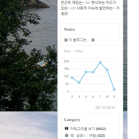
은근히 재밌는~ /// 편식하는 미드가
있는~ /// 사회적 이슈에 발언하는~ 不
老巨
Notice
▩ 이 블로그는... ▩
Total :
Today :
08-10 08:41
Category
카테고리별 보기
(8412)
공유1：여행
(322)