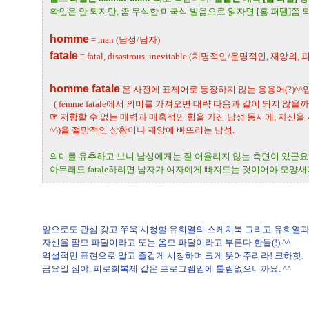
확인은 안 되지만, 좀 무식한 미쿡식 발음으로 읽자면 [홈 퍼탤]쯤 
homme
= man (남성/남자)
fatale
= fatal, disastrous, inevitable (치명적인/운명적인, 재앙의
homme fatale
은 사전에 표제어로 등장하지 않는 응용어(?)^^
( femme fatale에서 의미를 가져오면 대략 다음과 같이 되지 않을까
☞
저항할 수 없는 매력과 매혹적인 힘을 가진 남성 동시에, 자신을
^^)을 절망적인 상황이나 재앙에 빠뜨리는 남성.
의미를 유추하고 보니 남성에게는 잘 어울리지 않는 측면이 있군요. 
아무래도 fatale하려면 남자가 여자에게 빠져드는 것이어야 모양새가
앞으로도 관심 갖고 쭈욱 시청할 유희열의 스케치북 그리고 유희열과 박
자신을 팜므 파탈이라고 또는 옴므 파탈이라고 부른다 한들(!) ^^
역설적인 표현으로 알고 즐겁게 시청하며 크게 웃어주리라! 크하핫.
금요일 심야, 피로회복제 같은 프로그램임에 틀림없으니까요. ^^