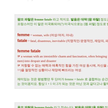
팜므 파탈은 femme fatale
라고 적지요.
발음은 대략 [팜 파탈]
정도
프랑스어인 이 말은 미국화되어(?) 미국식으로는 [펨 퍼탤] 정도로 
femme
= woman, wife (여성/여자, 아내)
fatale
= fatal, disastrous, inevitable (치명적인/운명적인, 재앙의
femme fatale
☞
a woman with an irresistible charm and fascination, often bringing
men) into despair and disaster
☞
저항할 수 없는 매력과 매혹적인 힘을 가진 여성 동시에, 자신을
^^)을 절망적인 상황이나 재앙에 빠뜨리는 여성.
재미있는 것은 평범했던 두 단어가 femme + fatale 로 결합하는
는 것이겠지요. 항상 1 + 1 이 2가 되는 것은 아닌 것과 같다고나 할
옴므 파탈은 homme fatale
라고 적습니다.
발음은 대략 [옴 파탈]
정