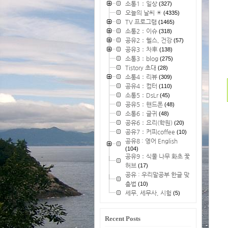
소통1：일상
(327)
오늘의 날씨 ☀
(4335)
TV 프로그램
(1465)
소통2：이슈
(318)
공유2：헬스, 건강
(57)
공유3：차車
(138)
소통3：blog
(275)
Tistory 초대
(28)
소통4：리뷰
(309)
공유4：컴터
(110)
소통5：DsLr
(45)
공유5：핸드폰
(48)
소통6：글귀
(48)
공유6：요리(학원)
(20)
공유7：커피coffee
(10)
공유8 : 영어 English
(104)
공유9：식물 나무 화초 꽃
허브
(17)
공유 : 우리말공부 한글 맞
춤법
(10)
세무, 세무사, 시험
(5)
Recent Posts