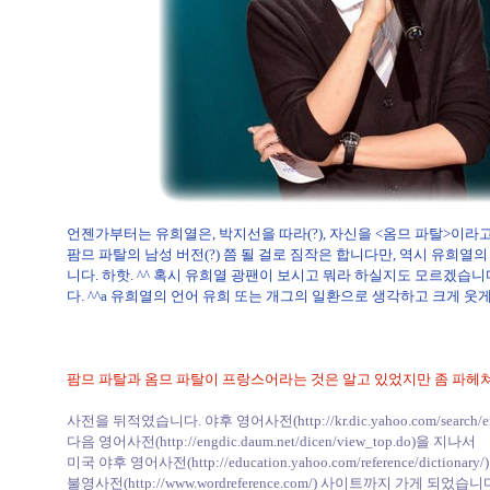
언젠가부터는 유희열은, 박지선을 따라(?), 자신을 <옴므 파탈>이라
팜므 파탈의 남성 버전(?) 쯤 될 걸로 짐작은 합니다만, 역시 유희열
니다. 하핫. ^^ 혹시 유희열 광팬이 보시고 뭐라 하실지도 모르겠습
다. ^^a 유희열의 언어 유희 또는 개그의 일환으로 생각하고 크게 웃게 
팜므 파탈과 옴므 파탈이 프랑스어라는 것은 알고 있었지만 좀 파헤쳐
사전을 뒤적였습니다. 야후 영어사전(
http://kr.dic.yahoo.com/search/e
다음 영어사전(
http://engdic.daum.net/dicen/view_top.do
)을 지나서
미국 야후 영어사전(
http://education.yahoo.com/reference/dictionary/
불영사전(
http://www.wordreference.com/
) 사이트까지 가게 되었습니다.