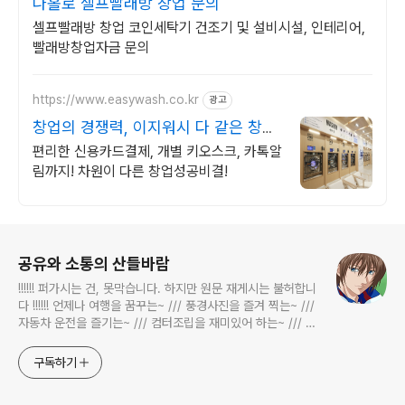
나홀로 셀프빨래방 창업 문의
셀프빨래방 창업 코인세탁기 건조기 및 설비시설, 인테리어,
빨래방창업자금 문의
https://www.easywash.co.kr
광고
창업의 경쟁력, 이지워시 다 같은 창업
이 아니다!
편리한 신용카드결제, 개별 키오스크, 카톡알
림까지! 차원이 다른 창업성공비결!
로그 정보
공유와 소통의 산들바람
!!!!!! 퍼가시는 건, 못막습니다. 하지만 원문 재게시는 불허합니
다 !!!!!! 언제나 여행을 꿈꾸는~ /// 풍경사진을 즐겨 찍는~ ///
자동차 운전을 즐기는~ /// 컴터조립을 재미있어 하는~ /// 고
전과 동시대물을 넘나드는~ /// 요리가 은근히 재밌는~ /// 편
식하는 미드가 있는~ /// 사회적 이슈에 발언하는~ 不老巨
구독하기