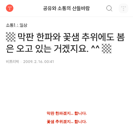
검색하기
공유와 소통의 산들바람
티스토리
소통1：일상
▩ 막판 한파와 꽃샘 추위에도 봄
은 오고 있는 거겠지요. ^^ ▩
비프리박
2009. 2. 16. 00:41
막판 한파겠지... 합니다.
꽃샘 추위겠지... 합니다.