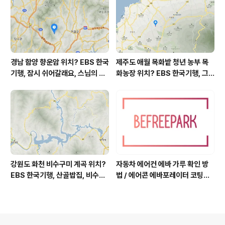
영역 외국어영역 전문 해석, Engli
sh to Korean translation
경남 함양 향운암 위치? EBS 한국
제주도 애월 목화밭 청년 농부 목
기행, 잠시 쉬어갈래요, 스님의 어
화농장 위치? EBS 한국기행, 그
느 여름날, 함양 향운암 어디? / 경
인생 탐나도다 제주, 목화오름 그
상남도 함양군 가볼 만한 곳, 용추
사나이, 애월읍 어음리 정보람 씨
계곡 향운암 명천스님, 덕유산 황
목화 재배 '목화오름' 목화농장 어
석산 거망산 기백산
디? / 제주도 가볼 만한 곳
강원도 화천 비수구미 계곡 위치?
자동차 에어컨 에바 가루 확인 방
EBS 한국기행, 산골밥집, 비수구
법 / 에어콘 에바포레이터 코팅제
미 할매 밥상, 이중일 최길순 씨 부
산화, 흰가루는 수산화알루미늄,
부 화천군 비수구미 낙타민박 어
증발기 evaporator, 에바 하얀
디? / 강원도 화천군 가볼 만한 곳
가루 확인하는 법, 에바 코팅 산화
비수구미 마을, 파로호
부식, 애프터블로우 after-blow