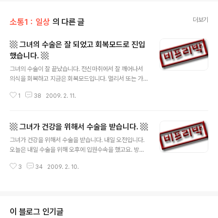
더보기
소통1：일상
의 다른 글
▩ 그녀의 수술은 잘 되었고 회복모드로 진입
했습니다. ▩
글 내용
그녀의 수술이 잘 끝났습니다. 전신마취에서 잘 깨어나서
의식을 회복하고 지금은 회복모드입니다. 멀리서 또는 가
까이에서 해주신 염려와 응원이 효과가 있었던 것 같습니
1
38
2009. 2. 11.
다. 고맙습니다. 회진은 언제 올지 모르겠고, 출근은 해야겠
고, ... 진료실로 의사선생을 찾아갔더니, 수술은 너무 깔끔
하게 잘 되었으니까 걱정하지 말라고 하더군요. 안심을 시
▩ 그녀가 건강을 위해서 수술을 받습니다. ▩
키기 위한 멘트는 아닌 것 같아서 안도했습니다. 휴우. 그녀
글 내용
가, 어제는 멀쩡한 상태라고 저더러 집에서 자고 오라고 해
그녀가 건강을 위해서 수술을 받습니다. 내일 오전입니다.
서 집에서 잤지만, 오늘밤부터는 병실 간이침대 신세를 지
오늘은 내일 수술을 위해 오후에 입원수속을 했고요. 방금
면서 병원에서 자야할 것 같습니다. 집에는 필요한 물건 가
입원실에 그녀를 넣어주고 평소보다 조금 늦은 출근을 했
질러 살짝 살짝 다녀오고 그래야 할 것 같구요. 일단 수술의
3
34
2009. 2. 10.
습니다. 사무실엔 어제 미리, 오늘 조금 늦게 출근한다고 양
후유증을 최소화하면서 얼른 정상모드 복귀하도록 옆에서
해를 구해 뒀구요. 전신마취를 합니다. 전.신.마.취. ...! 보호
힘써야 할 거 같습니다. 수술 ..
자의 수술동의서 서명이 필요하더군요. 아시는 분은 아시
겠지만 그 동의서 내용은 좀 겁이 났습니다. '만의 하나' 발
생할 수 있는 불상사에 대해서 고지할 의무가 있다고... 의
이 블로그 인기글
사선생이 하나하나 짚어주는데, 듣고 있는 저나 그녀는 좀