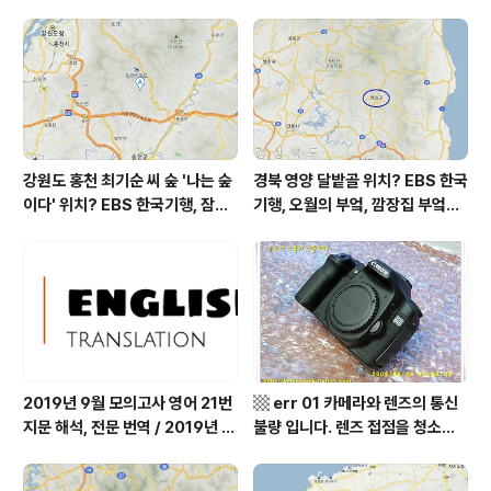
얼굴이 굳어졌습니다. 어제 일입니다. -.-a 그 '만의 하
나'에 대해서라든가 병명이나 수술명에 대해서 여기에 적
고 싶지는 않습니다. 또 겁 먹을 일도 없고, 사생활과 관련
된 부분이라 적..
강원도 홍천 최기순 씨 숲 '나는 숲
경북 영양 달밭골 위치? EBS 한국
이다' 위치? EBS 한국기행, 잠시
기행, 오월의 부엌, 깜장집 부엌은
쉬어갈래요, 나를 부르는 숲, 홍천
따스했네, 영양군 영양읍 달밭골
군 최기순 씨 캠핑장 펜션 어디? /
어디? / 경상북도 영양군 가볼 만
강원도 홍천군 가볼 만한 곳, (구)
한 곳, 영양읍 상원리. KBS 인간극
까르돈, kbs 인간극장
장 임분노미 할머니
2019년 9월 모의고사 영어 21번
▩ err 01 카메라와 렌즈의 통신
지문 해석, 전문 번역 / 2019년 9
불량 입니다. 렌즈 접점을 청소하
월 평가원 모의고사 영어 지문 번
여 주십시요? (캐논 50D) ▩
역, 평가원 2019년 고3 9월 영어