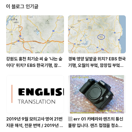
선정 ▩ 제가 2009년부터 알라딘에 보낸 TTB 리뷰는 과
이 블로그 인기글
연 몇 편이나 될까요. 정확히는 모르겠습니다만, 대략 100
편에서 조금 빠지지 않을까 합니다. 별 보상 바라지 않고,
예비독자에게 상품^^ 정보 공유라는 차원에서 보낸 것입니
다. 그래서 간혹 접하게 되는 반가운 소식은 기쁨을 더해주
는 것 같습니다..
강원도 홍천 최기순 씨 숲 '나는 숲
경북 영양 달밭골 위치? EBS 한국
이다' 위치? EBS 한국기행, 잠시
기행, 오월의 부엌, 깜장집 부엌은
쉬어갈래요, 나를 부르는 숲, 홍천
따스했네, 영양군 영양읍 달밭골
군 최기순 씨 캠핑장 펜션 어디? /
어디? / 경상북도 영양군 가볼 만
강원도 홍천군 가볼 만한 곳, (구)
한 곳, 영양읍 상원리. KBS 인간극
까르돈, kbs 인간극장
장 임분노미 할머니
2019년 9월 모의고사 영어 21번
▩ err 01 카메라와 렌즈의 통신
지문 해석, 전문 번역 / 2019년 9
불량 입니다. 렌즈 접점을 청소하
월 평가원 모의고사 영어 지문 번
여 주십시요? (캐논 50D) ▩