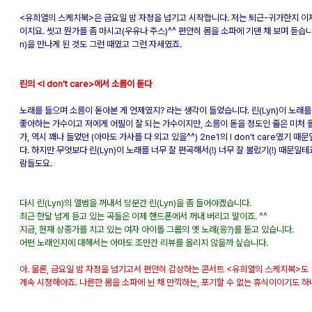
<유희열의 스케치북>은 금요일 밤 자정을 넘기고 시작합니다. 저는 퇴근-귀가한지 이
이지요. 씻고 뭔가를 좀 마시고(우유나 주스)^^ 편안히 몸을 소파에 기댄 채 보며 듣습니
n)을 만나게 된 것도 그런 때였고 그런 자세였죠.
린의 <I don't care>에서 소름이 돋다
노래를 들으며 소름이 돋아본 게 언제였지? 라는 생각이 들었습니다. 린(Lyn)이 노래를
좋아하는 가수이고 저에게 어필이 잘 되는 가수이지만, 소름이 돋을 정도인 줄은 미처 
가, 역시 꽤나 들었던 (아마도 가사를 다 외고 있을^^) 2ne1의 I don't care였기 
다. 하지만 무엇보다 린(Lyn)이 노래를 너무 잘 편곡해서(!) 너무 잘 불렀기(!) 때문일테
람들도요.
다시 린(Lyn)의 앨범을 꺼내서 당분간 린(Lyn)을 좀 들어야겠습니다.
최근 한달 넘게 듣고 있는 곡들은 이제 핸드폰에서 꺼내 버리고 말이죠. ^^
지금, 현재 상종가를 치고 있는 여자 아이돌 그룹의 옛 노래(응?)를 듣고 있습니다.
어떤 노래인지에 대해서는 아마도 조만간 리뷰를 올리지 않을까 싶습니다.
아. 물론, 금요일 밤 자정을 넘기고서 편안히 감상하는 콘서트 <유희열의 스케치북>도
계속 시청해야죠. 나른한 몸을 소파에 뉜 채 만끽하는, 포기할 수 없는 휴식이이기도 하