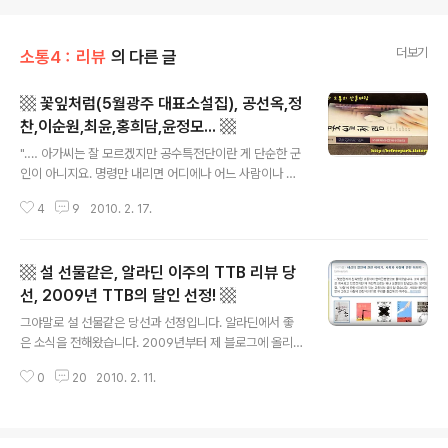
더보기
소통4：리뷰
의 다른 글
▩ 꽃잎처럼(5월광주 대표소설집), 공선옥,정
찬,이순원,최윤,홍희담,윤정모... ▩
글 내용
"‥‥ 아가씨는 잘 모르겠지만 공수특전단이란 게 단순한 군
인이 아니지요. 명령만 내리면 어디에나 어느 사람이나 쑥
밭을 만들든가 살해하든가 무엇이든지 해치우는 ... 말하자
4
9
2010. 2. 17.
면 특수 부대죠. 전쟁이 났을 때 적의 심장부에 투입되어 효
과적인 전투를 수행하는 임무를 맡고 있지요. 그들은 아군
의 승패와 관련 없이 적진 속에서 죽음을 불사하는 철의 인
▩ 설 선물같은, 알라딘 이주의 TTB 리뷰 당
간들이지요. 이런 임무를 같은 동족에게 해치웠으니 말이
나 됩니까? 아마 공수부대가 생겨난 이후로 세계적으로도
선, 2009년 TTB의 달인 선정! ▩
글 내용
이런 일은 없을 겁니다." 순분은 몸을 떨었다. 그녀도 보아
그야말로 설 선물같은 당선과 선정입니다. 알라딘에서 좋
서 안다. / 그날은 18일, 피의 일요일이었다. (223쪽, 홍희
은 소식을 전해왔습니다. 2009년부터 제 블로그에 올리는
담, 에서) 1980년 5월 광주에서 있은 악몽과 같은 시기가
서평은 거의 전부 알라딘으로도 보내고 있습니다. 해당 책
소설로는 어떻게 형상화되고 있을까. 10여년 전 그런 의문
0
20
2010. 2. 11.
페이지에 TTB 리뷰라는 형태로 노출됩니다. 제목 한줄 정
을 가지고 구입했..
도이긴 하지만요. ^^. 그렇게 보낸 TTB 리뷰에 대해서 알
라딘에서 메일로 좋은 소식을 전해왔습니다. ▩ 설 선물같
은, 알라딘 이주의 TTB 리뷰 당선, 2009년 TTB의 달인