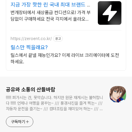
지금 가장 핫한 린 국내 최대 브랜드 중
고거래
번개장터에서 새상품급 컨디션으로! 가격 부
담없이 구매하세요 전국 각지에서 올라오는
전국구 최다 상품 매일 10만 개 이상의 신규
상품 업로드
https://zeroent.co.kr/
광고
릴스만 찍을래요?
릴스에서 끝낼 재능인가요? 이제 라이브 크리에이터에 도전
하세요.
로그 정보
공유와 소통의 산들바람
!!!!!! 퍼가시는 건, 못막습니다. 하지만 원문 재게시는 불허합니
다 !!!!!! 언제나 여행을 꿈꾸는~ /// 풍경사진을 즐겨 찍는~ ///
자동차 운전을 즐기는~ /// 컴터조립을 재미있어 하는~ /// 고
전과 동시대물을 넘나드는~ /// 요리가 은근히 재밌는~ /// 편
식하는 미드가 있는~ /// 사회적 이슈에 발언하는~ 不老巨
구독하기