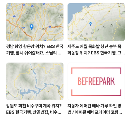
역, 평가원 2019년 고3 9월 영어
영역 외국어영역 전문 해석, Engli
sh to Korean translation
경남 함양 향운암 위치? EBS 한국
제주도 애월 목화밭 청년 농부 목
기행, 잠시 쉬어갈래요, 스님의 어
화농장 위치? EBS 한국기행, 그
느 여름날, 함양 향운암 어디? / 경
인생 탐나도다 제주, 목화오름 그
상남도 함양군 가볼 만한 곳, 용추
사나이, 애월읍 어음리 정보람 씨
계곡 향운암 명천스님, 덕유산 황
목화 재배 '목화오름' 목화농장 어
석산 거망산 기백산
디? / 제주도 가볼 만한 곳
강원도 화천 비수구미 계곡 위치?
자동차 에어컨 에바 가루 확인 방
EBS 한국기행, 산골밥집, 비수구
법 / 에어콘 에바포레이터 코팅제
미 할매 밥상, 이중일 최길순 씨 부
산화, 흰가루는 수산화알루미늄,
부 화천군 비수구미 낙타민박 어
증발기 evaporator, 에바 하얀