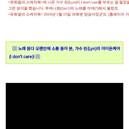
<유희열의 스케치북>에 나온 가수 린(Lyn)이 I don't care를 부르는 걸 들었
그런 생각을 했습니다. 투애니원(2ne1)의 노래를 각색(?)해서 불렀죠.
<유희열의 스케치북> 2010년 1월 15일 36회분 방송이었군요. (홈페이지 가
▩
노래 듣다 오랜만에 소름 돋아 본, 가수 린(Lyn)의 아이돈케어
▩
(I don't care)!