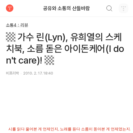
검색하기
공유와 소통의 산들바람
티스토리
소통4：리뷰
▩ 가수 린(Lyn), 유희열의 스케
치북, 소름 돋은 아이돈케어(I do
n't care)! ▩
비프리박
2010. 2. 17. 18:40
시를 읽다 울어본 게 언제인지, 노래를 듣다 소름이 돋아본 게 언제였는지.