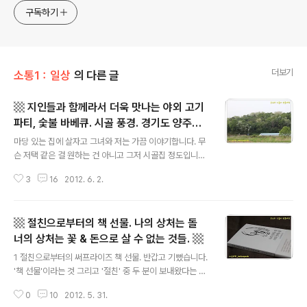
식하는 미드가 있는~ /// 사회적 이슈에 발언하는~ 不老巨
구독하기
더보기
소통1：일상
의 다른 글
▩ 지인들과 함께라서 더욱 맛나는 야외 고기
파티, 숯불 바베큐. 시골 풍경. 경기도 양주시
글 내용
남면. ▩
마당 있는 집에 살자고 그녀와 저는 가끔 이야기합니다. 무
슨 저택 같은 걸 원하는 건 아니고 그저 시골집 정도입니다.
아파트에 살아서 아쉬운 것 중의 하나가 마당이고, 마당 있
3
16
2012. 6. 2.
는 집에 살면 할 수 있는 일이 많지요. 그 중 하나가 마당에
서 고기 구워 먹기입니다. 농사를 지으시는 처가에 가면 가
끔 마당에서 고기를 구워 먹습니다. 예컨대, http://befre
▩ 절친으로부터의 책 선물. 나의 상처는 돌
epark.tistory.com/95 포스트에 적은 것처럼요(찾아보
니 포스트가 2008년에 쓴 것이군요. 물론 그 후로도 여러
너의 상처는 꽃 & 돈으로 살 수 없는 것들. ▩
글 내용
차례 더 마당을 이용했지요). 지인 B가 고기를 구워 먹자고
1 절친으로부터의 써프라이즈 책 선물. 반갑고 기뻤습니다.
제안합니다. 오프라인에서 자주 모이는 패밀리 같은 L, B,
'책 선물'이라는 것 그리고 '절친' 중 두 분이 보내왔다는 것.
P. 그 중 B가 특별한 이유없이(^^) 고기 파티를 하잡니다.
반갑고 기쁘지 않을 수 없습니다. 그냥 넘어갈 수 없죠. 마
시내에 나와 살고 있는 B 자신의 아파트..
0
10
2012. 5. 31.
음은 표현해야 전해지는 것이죠. 이미 고마운 마음 전했지