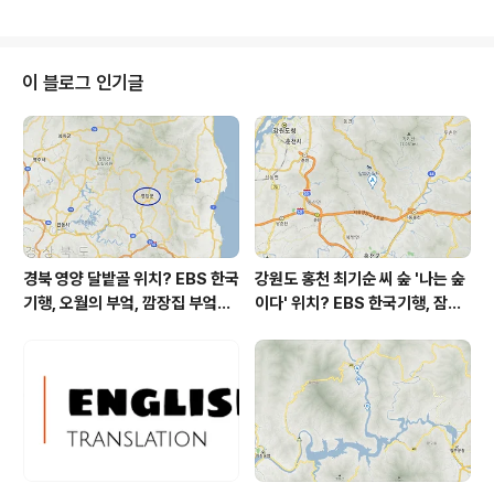
만, 두 절친이 제 블로그에 들르게 된다면 이 포스트 볼 수
도 있을 것 같아(^^) 감사의 마음을 담아 올려 보는 선물 수
령 인증샷입니다. 제 나름의 일상 기록이기도 하고요. 2 나
의 상처는 돌 너의 상처는 꽃. 제목부터가 시적이고 류시화
이 블로그 인기글
스럽습니다. 류시화의 책은 그의 번역서 '조화로운 삶'( ▩
조화로운 삶, 류시화가 번역한 헬렌 니어링, 스콧 니어링의
자연 속 친환경 삶 스무해. ▩ )을 읽은 것이 저의 가장 최근
책으로 기억에 새겨져 있습니다. 그의 생각과 헬렌 ..
경북 영양 달밭골 위치? EBS 한국
강원도 홍천 최기순 씨 숲 '나는 숲
기행, 오월의 부엌, 깜장집 부엌은
이다' 위치? EBS 한국기행, 잠시
따스했네, 영양군 영양읍 달밭골
쉬어갈래요, 나를 부르는 숲, 홍천
어디? / 경상북도 영양군 가볼 만
군 최기순 씨 캠핑장 펜션 어디? /
한 곳, 영양읍 상원리. KBS 인간극
강원도 홍천군 가볼 만한 곳, (구)
장 임분노미 할머니
까르돈, kbs 인간극장