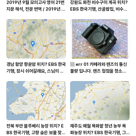
2019년 9월 모의고사 영어 21번
강원도 화천 비수구미 계곡 위치?
지문 해석, 전문 번역 / 2019년 9
EBS 한국기행, 산골밥집, 비수구
월 평가원 모의고사 영어 지문 번
미 할매 밥상, 이중일 최길순 씨 부
역, 평가원 2019년 고3 9월 영어
부 화천군 비수구미 낙타민박 어
영역 외국어영역 전문 해석, Engli
디? / 강원도 화천군 가볼 만한 곳
sh to Korean translation
비수구미 마을, 파로호
경남 함양 향운암 위치? EBS 한국
▩ err 01 카메라와 렌즈의 통신
기행, 잠시 쉬어갈래요, 스님의 어
불량 입니다. 렌즈 접점을 청소하
느 여름날, 함양 향운암 어디? / 경
여 주십시요? (캐논 50D) ▩
상남도 함양군 가볼 만한 곳, 용추
계곡 향운암 명천스님, 덕유산 황
석산 거망산 기백산
전북 부안 블루베리 농장 위치? E
제주도 애월 목화밭 청년 농부 목
BS 한국기행, 고향 숨은 보물 찾
화농장 위치? EBS 한국기행, 그