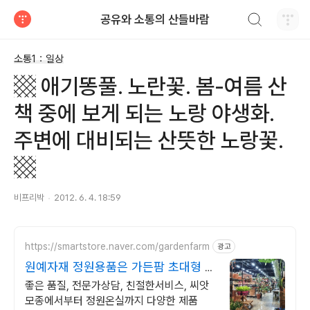
검색하기
공유와 소통의 산들바람
티스토리
소통1：일상
▩ 애기똥풀. 노란꽃. 봄-여름 산
책 중에 보게 되는 노랑 야생화.
주변에 대비되는 산뜻한 노랑꽃.
▩
비프리박
2012. 6. 4. 18:59
https://smartstore.naver.com/gardenfarm
광고
원예자재 정원용품은 가든팜 초대형 가
든센터
좋은 품질, 전문가상담, 친절한서비스, 씨앗
모종에서부터 정원온실까지 다양한 제품