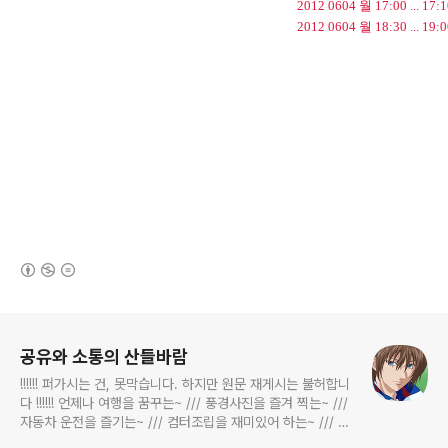
2012 0604 월 17:00 ... 
2012 0604 월 18:30 ... 
canon 17-85mm F4-5.6 IS USM, Canon EOS 600D, 경기도 양주시 남면, 고기 파티, 군락지,
노란 야생화, 노란 즙, 노랑 야생화, 노랑꽃, 녹색, 봄, 봄 야생화, 사진, 산책, 시골 동네, 시골 풍경, 시
골집, 식용 불가, 애기똥풀, 애기똥풀 수술, 애기똥풀 암술, 야생화 사진, 여름, 여름 야생화, 일상, 집
단 서식, 캐논 17-85mm F4-5.6 IS USM, 캐논 600D, 풍경
(새창열림)
로그 정보
공유와 소통의 산들바람
!!!!!! 퍼가시는 건, 못막습니다. 하지만 원문 재게시는 불허합니
다 !!!!!! 언제나 여행을 꿈꾸는~ /// 풍경사진을 즐겨 찍는~ ///
자동차 운전을 즐기는~ /// 컴터조립을 재미있어 하는~ /// 고
전과 동시대물을 넘나드는~ /// 요리가 은근히 재밌는~ /// 편