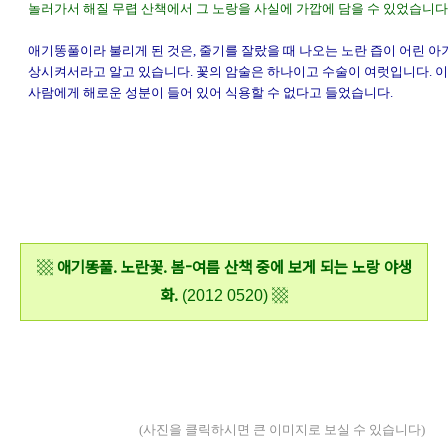
놀러가서 해질 무렵 산책에서 그 노랑을 사실에 가깝에 담을 수 있었습니다
애기똥풀이라 불리게 된 것은, 줄기를 잘랐을 때 나오는 노란 즙이 어린 아
상시켜서라고 알고 있습니다. 꽃의 암술은 하나이고 수술이 여럿입니다. 
사람에게 해로운 성분이 들어 있어 식용할 수 없다고 들었습니다.
canon 17-85mm F4-5.6 IS USM, Canon EOS 600D, 경기도 양주시 남면, 고기 파티, 군락지,
노란 야생화, 노란 즙, 노랑 야생화, 노랑꽃, 녹색, 봄, 봄 야생화, 사진, 산책, 시골 동네, 시골 풍경, 시
골집, 식용 불가, 애기똥풀, 애기똥풀 수술, 애기똥풀 암술, 야생화 사진, 여름, 여름 야생화, 일상, 집
단 서식, 캐논 17-85mm F4-5.6 IS USM, 캐논 600D, 풍경
▩
애기똥풀. 노란꽃. 봄-여름 산책 중에 보게 되는 노랑 야생
화.
▩
(2012 0520)
★ 드래그하고 계시는군요. 퍼가시는 걸 막을 수는 없으나 ★원문재게시
는 불허★합니다.
(사진을 클릭하시면 큰 이미지로 보실 수 있습니다)