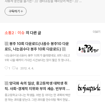
자동차 운전을 즐기는~ /// 컴터조립을 재미있어 하는~ /// 고
전과 동시대물을 넘나드는~ /// 요리가 은근히 재밌는~ /// 편
식하는 미드가 있는~ /// 사회적 이슈에 발언하는~ 不老巨
구독하기
더보기
소통2：이슈
의 다른 글
▩ 봉주 10회 다운로드(나꼼수 봉주10 다운
로드, 나는꼼수다 봉주 10회 다운로드) ▩
글 내용
나는꼼수다(나꼼수) 봉주 10회가 올라왔네요. 8회 나오고
9회 나올 때까지 기다린 시간보다는 많이 짧은 듯 합니다.
봉주 10회 발사, 트위터에 주진우 기자가 올린 트윗 보고
1
6
2012. 4. 4.
알았습니다. 2:25:53 찍히네요. 파일 크기는 70MB, 평소
보다 사이즈가 좀 크군요. 아래 첨부 파일들을 임의의 폴더
에 다운로드 받은 후 '알집'으로 압축을 푸시면 됩니다. 알
▩ 양극화 속의 일상, 중고등학생 대학생 취
집 아이콘을 달고 있는 ggomsu-120402_01.alz 또는
ggomsu-120402_01 파일에 우클릭하여 압축을 풀면
직. 사회-경제적 지위와 부의 세습. 빈부의 대
글 내용
하나의 mp3 파일이 생성됩니다. (다음-티스토리 업로드
물림. ▩
중고등학교 다니는 학생들. 어떤 집 아이는 한 과목에 백만
파일 1개당 사이즈 한도가 10MB입니다.) 아직 듣기 전인
원 하는 과외를 받는다. 그런 과외를 언수외탐 해서 한달에
데 기대가 됩니다. 총선이 일주일 앞으로 다가왔습니다. 투
과외비로만 사오백만 원 돈을 쓴다. 언니 오빠나 동생이 같