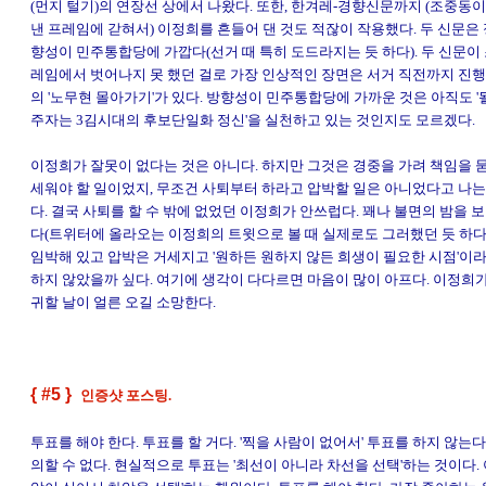
(먼지 털기)의 연장선 상에서 나왔다. 또한, 한겨레-경향신문까지 (조중동
낸 프레임에 갇혀서) 이정희를 흔들어 댄 것도 적잖이 작용했다. 두 신문은
향성이 민주통합당에 가깝다(선거 때 특히 도드라지는 듯 하다). 두 신문이
레임에서 벗어나지 못 했던 걸로 가장 인상적인 장면은 서거 직전까지 진행
의 '노무현 몰아가기'가 있다. 방향성이 민주통합당에 가까운 것은 아직도 '
주자는 3김시대의 후보단일화 정신'을 실천하고 있는 것인지도 모르겠다.
이정희가 잘못이 없다는 것은 아니다. 하지만 그것은 경중을 가려 책임을 
세워야 할 일이었지, 무조건 사퇴부터 하라고 압박할 일은 아니었다고 나는
다. 결국 사퇴를 할 수 밖에 없었던 이정희가 안쓰럽다. 꽤나 불면의 밤을 보
다(트위터에 올라오는 이정희의 트윗으로 볼 때 실제로도 그러했던 듯 하다
임박해 있고 압박은 거세지고 '원하든 원하지 않든 희생이 필요한 시점'이
하지 않았을까 싶다. 여기에 생각이 다다르면 마음이 많이 아프다. 이정희가
귀할 날이 얼른 오길 소망한다.
{ #5 }
인증샷 포스팅.
투표를 해야 한다. 투표를 할 거다. '찍을 사람이 없어서' 투표를 하지 않는
의할 수 없다. 현실적으로 투표는 '최선이 아니라 차선을 선택'하는 것이다. 