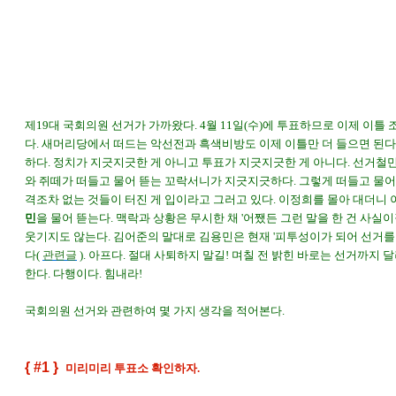
국회의원 선거, 투표소 확인, 지역구 후보 투표, 비례대표 정당 투표, 김용민, 유시민,
노회찬, 심상정, 이정희, 통합진보당, 국민참여당, 야권 단일후보, 투표 인증샷, 투표
인증샷 포스팅, 총선, 제19대 국회의원 선거, 4.11 총선, 김제동, 새머리당, 민주통합
당, 한나라당, 새누리당
제19대 국회의원 선거가 가까왔다. 4월 11일(수)에 투표하므로 이제 이틀 
다. 새머리당에서 떠드는 악선전과 흑색비방도 이제 이틀만 더 들으면 된다
하다. 정치가 지긋지긋한 게 아니고 투표가 지긋지긋한 게 아니다. 선거철만
와 쥐떼가 떠들고 물어 뜯는 꼬락서니가 지긋지긋하다. 그렇게 떠들고 물어 
격조차 없는 것들이 터진 게 입이라고 그러고 있다. 이정희를 몰아 대더니
민
을 물어 뜯는다. 맥락과 상황은 무시한 채 '어쨌든 그런 말을 한 건 사실이
웃기지도 않는다. 김어준의 말대로 김용민은 현재 '피투성이가 되어 선거를 
다(
관련글
). 아프다. 절대 사퇴하지 말길! 며칠 전 밝힌 바로는 선거까지
한다. 다행이다. 힘내라!
국회의원 선거와 관련하여 몇 가지 생각을 적어본다.
{ #1 }
미리미리 투표소 확인하자.