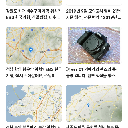
강원도 화천 비수구미 계곡 위치?
2019년 9월 모의고사 영어 21번
EBS 한국기행, 산골밥집, 비수구
지문 해석, 전문 번역 / 2019년 9
미 할매 밥상, 이중일 최길순 씨 부
월 평가원 모의고사 영어 지문 번
부 화천군 비수구미 낙타민박 어
역, 평가원 2019년 고3 9월 영어
디? / 강원도 화천군 가볼 만한 곳
영역 외국어영역 전문 해석, Engli
비수구미 마을, 파로호
sh to Korean translation
경남 함양 향운암 위치? EBS 한국
▩ err 01 카메라와 렌즈의 통신
기행, 잠시 쉬어갈래요, 스님의 어
불량 입니다. 렌즈 접점을 청소하
느 여름날, 함양 향운암 어디? / 경
여 주십시요? (캐논 50D) ▩
상남도 함양군 가볼 만한 곳, 용추
계곡 향운암 명천스님, 덕유산 황
석산 거망산 기백산
전북 부안 블루베리 농장 위치? E
제주도 애월 목화밭 청년 농부 목