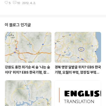
표할 때 쓰는 근육 '투표근'이 꿈틀댑니다. 투표일 전..
5
10
2012. 4. 2.
은 입장이지만 부모가 허리띠 졸라 맬 필요는 없다. 부모가
돈을 아주 잘 벌거나 할아버지가 부자이거나 그 둘 다이거
나. 한편, 어떤 집 아이는 종합반 학원을 다니는 것도 벅차
다. 언수외탐 종합반 학원 그 외의 것은 꿈도 꾸기 어렵다.
과외를 받거나 단과를 듣거나 인강(인터넷 강의)을 신청하
이 블로그 인기글
려면 자신이나 형제자매 중의 누군가가 다른 뭔가를 포기
해야 한다. 그렇다고 부모가 돈을 더 벌거나 하는 일이 일어
날 가능성은 거의 없다. 지금 생활만으로도 충분히 빡빡하
다는 거 중고등학생인 자신이 봐도 너무 눈에 빤하다. 두 부
류의 학생들, 시험 ..
강원도 홍천 최기순 씨 숲 '나는 숲
경북 영양 달밭골 위치? EBS 한국
이다' 위치? EBS 한국기행, 잠시
기행, 오월의 부엌, 깜장집 부엌은
쉬어갈래요, 나를 부르는 숲, 홍천
따스했네, 영양군 영양읍 달밭골
군 최기순 씨 캠핑장 펜션 어디? /
어디? / 경상북도 영양군 가볼 만
강원도 홍천군 가볼 만한 곳, (구)
한 곳, 영양읍 상원리. KBS 인간극
까르돈, kbs 인간극장
장 임분노미 할머니