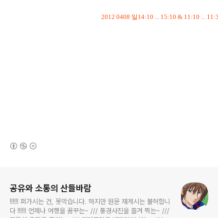
2012 0408 일14:10 ... 15:10 & 11:10 ...
국회의원 선거, 투표소 확인, 지역구 후보 투표, 비례대표 정당 투표, 김용민, 유시민,
노회찬, 심상정, 이정희, 통합진보당, 국민참여당, 야권 단일후보, 투표 인증샷, 투표
인증샷 포스팅, 총선, 제19대 국회의원 선거, 4.11 총선, 김제동, 새머리당, 민주통합
당, 한나라당, 새누리당
(새창열림)
로그 정보
공유와 소통의 산들바람
!!!!!! 퍼가시는 건, 못막습니다. 하지만 원문 재게시는 불허합니
다 !!!!!! 언제나 여행을 꿈꾸는~ /// 풍경사진을 즐겨 찍는~ ///