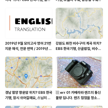
쉬어갈래요, 나를 부르는 숲, 홍천
따스했네, 영양군 영양읍 달밭골
군 최기순 씨 캠핑장 펜션 어디? /
어디? / 경상북도 영양군 가볼 만
강원도 홍천군 가볼 만한 곳, (구)
한 곳, 영양읍 상원리. KBS 인간극
까르돈, kbs 인간극장
장 임분노미 할머니
2019년 9월 모의고사 영어 21번
강원도 화천 비수구미 계곡 위치?
지문 해석, 전문 번역 / 2019년 9
EBS 한국기행, 산골밥집, 비수구
월 평가원 모의고사 영어 지문 번
미 할매 밥상, 이중일 최길순 씨 부
역, 평가원 2019년 고3 9월 영어
부 화천군 비수구미 낙타민박 어
영역 외국어영역 전문 해석, Engli
디? / 강원도 화천군 가볼 만한 곳
sh to Korean translation
비수구미 마을, 파로호
경남 함양 향운암 위치? EBS 한국
▩ err 01 카메라와 렌즈의 통신
기행, 잠시 쉬어갈래요, 스님의 어
불량 입니다. 렌즈 접점을 청소하
느 여름날, 함양 향운암 어디? / 경
여 주십시요? (캐논 50D) ▩