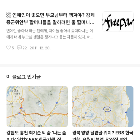
각을 하는 쪽입니다. 예적금을 선택하는 이유입니다. 예금-
적금을 선호하는 입장에서 이율과 이자에 붙는 세금을 따
▩ 연예인이 좋으면 부모님부터 챙겨야? 강제
지지 않을 수 없습니다. 그녀와 저, 두 사람 앞으로 각각 예
적금을 돌리고 있는 '회계'(^^)의 입장에서, 이율의 높고 낮
종군위안부 할머니들을 말하려면 울 할머니부
글 내용
음과 세금을 뗀 후의 '세후 이자'를 따지는 것은 당연합니
터? ▩
연예인 좋아라 하는 팬에게, 아이돌 좋아서 좇아다니는 이
다. 금융권에 예적금을 들 때 개개인에게 주어지는 세금우
에게 너네 부모님 생일은 챙기냐고 묻는 자들이 있다. 어떤
대 혜택이 있습니다. 예적금의 이자에 대해서 세금을 덜 부
가수나 배우가 좋으면 부모님부터 챙겨야 하는 건가. 이 영
과하는 것이죠. 이명박이 집권한 다음해, 그러니까 2009
5
22
2011. 12. 28.
화 별로라고 또는 영 아니라고 혹평하는 사람에게 니가 만
년부터 세금우대 폭이 절..
들면 그 정도로 만들 수 있을 것 같냐고 묻는 자들이 있다.
영화 제작을 해봐야만 영화에 대해 말할 수 있는 것인가. 어
떤 가수의 어떤 노래가 감흥을 주지 못한다고 말하는 사람
에게 너는 노래를 얼마나 잘 만들고 잘 부르냐고 묻는 자들
이 블로그 인기글
이 있다. 노래를 잘 해야만 노래에 대해 말할 자격이 있다는
건가. 참 못난 짓들 한다. 걍 닥치고 가만히 있으라는 거다.
참 MB스럽다. 이런 논리대로라면 (진중권 횽아의 표현을
빌려 말하자면) 달걀이 상했다고 말하려면 알을 낳아 봐야
하는 것인가. ..
강원도 홍천 최기순 씨 숲 '나는 숲
경북 영양 달밭골 위치? EBS 한국
이다' 위치? EBS 한국기행, 잠시
기행, 오월의 부엌, 깜장집 부엌은