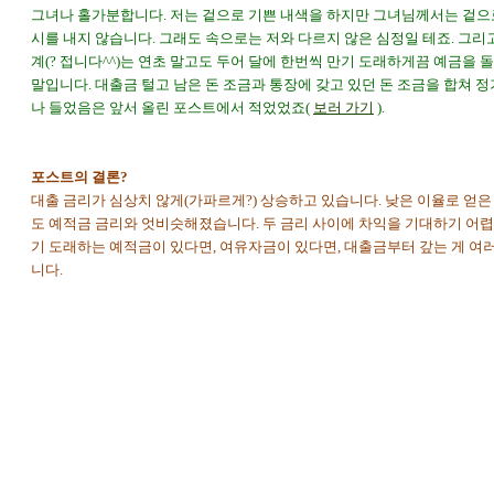
그녀나 홀가분합니다. 저는 겉으로 기쁜 내색을 하지만 그녀님께서는 겉으
시를 내지 않습니다. 그래도 속으로는 저와 다르지 않은 심정일 테죠. 그리
계(? 접니다^^)는 연초 말고도 두어 달에 한번씩 만기 도래하게끔 예금을 
말입니다. 대출금 털고 남은 돈 조금과 통장에 갖고 있던 돈 조금을 합쳐 
나 들었음은 앞서 올린 포스트에서 적었었죠(
보러 가기
).
포스트의 결론?
대출 금리가 심상치 않게(가파르게?) 상승하고 있습니다. 낮은 이율로 얻은
도 예적금 금리와 엇비슷해졌습니다. 두 금리 사이에 차익을 기대하기 어렵
기 도래하는 예적금이 있다면, 여유자금이 있다면, 대출금부터 갚는 게 여러
니다.
이슈, 시사, 경제, 생활경제, 대출금, 예금, 적금, 대출금 이자, 대출
금 상환, 대출금 완제, 예금 금리, 예금 만기, 적금 금리, 적금 만기,
예금 이율, 적금 이율, 대출 이율, 주택담보대출, 주택담보대출 금
리