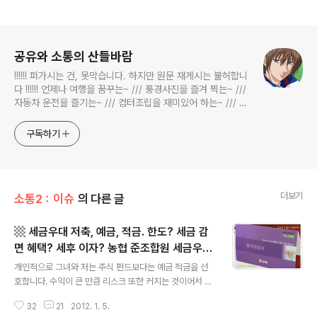
로그 정보
공유와 소통의 산들바람
!!!!!! 퍼가시는 건, 못막습니다. 하지만 원문 재게시는 불허합니
다 !!!!!! 언제나 여행을 꿈꾸는~ /// 풍경사진을 즐겨 찍는~ ///
자동차 운전을 즐기는~ /// 컴터조립을 재미있어 하는~ /// 고
전과 동시대물을 넘나드는~ /// 요리가 은근히 재밌는~ /// 편
식하는 미드가 있는~ /// 사회적 이슈에 발언하는~ 不老巨
구독하기
더보기
소통2：이슈
의 다른 글
▩ 세금우대 저축, 예금, 적금. 한도? 세금 감
면 혜택? 세후 이자? 농협 준조합원 세금우대
글 내용
혜택. ▩
개인적으로 그녀와 저는 주식 펀드보다는 예금 적금을 선
호합니다. 수익이 큰 만큼 리스크 또한 커지는 것이어서 주
식 펀드는 멀리합니다. '리스크는 크지만 수익이 크니까'에
32
21
2012. 1. 5.
끌리기 보다는 '수익이 커지는 만큼 리스크가 커진다'는 생