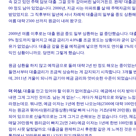
속 갖고 있던 주택 담보 대출. 그걸 모두 갚아버린 날이거든요. 완제! 대출금
00 정도 남아 있었습니다. 2006년, 지금 사는 아파트를 살 때 주택자금의 
받았었지요. 그 직후부터 일년에 서너 차례씩 대출금의 일부을 중도 상환해서
여름 대략 2500 선까지 원금이 내려 왔구요.
2009년 여름 이후로는 대출 원금 중도 일부 상환하는 걸 중단했습니다. 대출
9% 정도까지 떨어지고 예금 금리가 4.0%를 조금 웃도는 상황이라 굳이 갚
유가 없었습니다. 대출금 갚을 돈을 예적금에 넣으면 적어도 연이율 1%의
익인 상황이니까요. 당연히 그렇게 했습니다.
원금 상환을 하지 않고 예적금으로 돌려 대략 2년 반 정도 해오는 중이었는데
들면서부터 대출금리가 조금씩 상승하는 게 감지되기 시작합니다. 3개월 
데, 2011년 겨울이 되니까 급기야 예금 금리와 엇비슷한 수준이 되었습니다. 
더 이상,
대출을 안고 있어야 할 이유가 없어졌습니다. 예금에서 이자 받아
내면 그게 그거인 것이죠. 남는 게 없는! -.-; 게다가 체감적으로 와닿는 느
라졌는데요. 뭐냐면, 예금 이자는 1년에 한번 나오는데(2500에 대략 100만원
자는 원금과 묶여서(원리균등상환) 매달 빠져 나가는 거죠(대략 20만원). 
되어 있으므로 산술적으로는 그게 그거고 손해보는 건 없습니다. 다만, 
매달 20만원씩 원리금이 빠지고(연 240) 예금 이자는 1년에 한번 100만원
낌이 사뭇 달랐달까요. 대출금을 완제하고서 후련함 같은 게 느껴진 것은 
통장에서 20만원씩 빠져 나가지 않기 때문이겠죠.