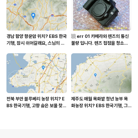
영역 외국어영역 전문 해석, Engli
디? / 강원도 화천군 가볼 만한 곳
sh to Korean translation
비수구미 마을, 파로호
경남 함양 향운암 위치? EBS 한국
▩ err 01 카메라와 렌즈의 통신
기행, 잠시 쉬어갈래요, 스님의 어
불량 입니다. 렌즈 접점을 청소하
느 여름날, 함양 향운암 어디? / 경
여 주십시요? (캐논 50D) ▩
상남도 함양군 가볼 만한 곳, 용추
계곡 향운암 명천스님, 덕유산 황
석산 거망산 기백산
전북 부안 블루베리 농장 위치? E
제주도 애월 목화밭 청년 농부 목
BS 한국기행, 고향 숨은 보물 찾
화농장 위치? EBS 한국기행, 그
기, 우리 동네 재발견, 부안군 부안
인생 탐나도다 제주, 목화오름 그
읍 우영덕 우서라 씨 부녀 블루베
사나이, 애월읍 어음리 정보람 씨
리 농장 우하하하우스 어디? / 전
목화 재배 '목화오름' 목화농장 어
라북도 부안 가볼 만한 곳
디? / 제주도 가볼 만한 곳