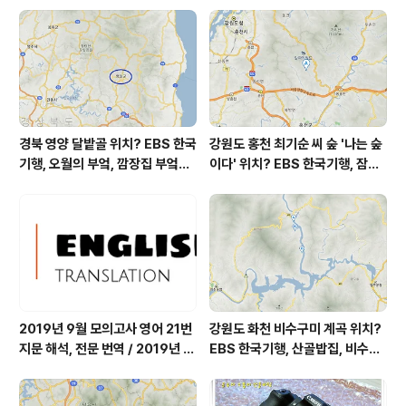
가 기억하는 어린 시절에 할머니는 외손주가 좋다며 작은
고모 집에 살고 있었다(딸이 좋았던 것일지도 모르겠다).
그후로도 오랫동안 고모 집에 살았다. 며느리(그러니까 나
의 어머니)를 편하게..
경북 영양 달밭골 위치? EBS 한국
강원도 홍천 최기순 씨 숲 '나는 숲
기행, 오월의 부엌, 깜장집 부엌은
이다' 위치? EBS 한국기행, 잠시
따스했네, 영양군 영양읍 달밭골
쉬어갈래요, 나를 부르는 숲, 홍천
어디? / 경상북도 영양군 가볼 만
군 최기순 씨 캠핑장 펜션 어디? /
한 곳, 영양읍 상원리. KBS 인간극
강원도 홍천군 가볼 만한 곳, (구)
장 임분노미 할머니
까르돈, kbs 인간극장
2019년 9월 모의고사 영어 21번
강원도 화천 비수구미 계곡 위치?
지문 해석, 전문 번역 / 2019년 9
EBS 한국기행, 산골밥집, 비수구
월 평가원 모의고사 영어 지문 번
미 할매 밥상, 이중일 최길순 씨 부
역, 평가원 2019년 고3 9월 영어
부 화천군 비수구미 낙타민박 어