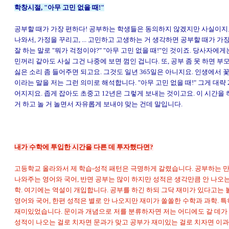
학창시절, "아무 고민 없을 때!"
공부할 때가 가장 편하다! 공부하는 학생들은 동의하지 않겠지만 사실이지
나와서, 가정을 꾸리고, ... 고민하고 고생하는 거 생각하면 공부할 때가 가
잘 하는 말로 "뭐가 걱정이야?" "아무 고민 없을 때!"인 것이죠. 당사자에게
민꺼리 같아도 사실 그건 나중에 보면 껌인 겁니다. 또, 공부 좀 못 하면 부
싫은 소리 좀 들어주면 되고요. 그것도 일년 365일은 아니지요. 인생에서 
이라는 말을 저는 그런 의미로 해석합니다.
"아무 고민 없을 때!"
그게 대략 
어지지요. 좁게 잡아도 초중고 12년은 그렇게 보내는 것이고요. 이 시간을 
거 하고 놀 거 놀면서 자유롭게 보내야 맞는 건데 말입니다.
내가 수학에 투입한 시간을 다른 데 투자했다면?
고등학교 올라와서 제 학습-성적 패턴은 극명하게 갈렸습니다. 공부하는 
나와주는 영어와 국어, 반면 공부는 많이 하지만 성적은 생각만큼 안 나오는
학. 여기에는 역설이 개입합니다. 공부를 하긴 하되 그닥 재미가 있다고는 
영어와 국어, 한편 성적은 별로 안 나오지만 재미가 쏠쏠한 수학과 과학. 
재미있었습니다. 문이과 개념으로 저를 분류하자면 저는 어디에도 갈 데가
성적이 나오는 걸로 치자면 문과가 맞고 공부가 재미있는 걸로 치자면 이과