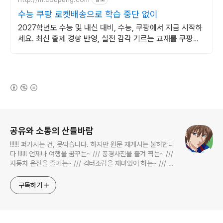
수능 쿠팡 로켓배송으로 학습 중단 없이
2027학년도 수능 및 내신 대비, 수능, 쿠팡에서 지금 시작하
세요. 최신 출제 경향 반영, 실전 감각 기르는 교재를 쿠팡에
서 만나보세요.
(새창열림)
로그 정보
공유와 소통의 산들바람
!!!!!! 퍼가시는 건, 못막습니다. 하지만 원문 재게시는 불허합니
다 !!!!!! 언제나 여행을 꿈꾸는~ /// 풍경사진을 즐겨 찍는~ ///
자동차 운전을 즐기는~ /// 컴터조립을 재미있어 하는~ /// 고
전과 동시대물을 넘나드는~ /// 요리가 은근히 재밌는~ /// 편
식하는 미드가 있는~ /// 사회적 이슈에 발언하는~ 不老巨
구독하기