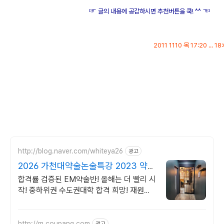
☞
☜
글의 내용에 공감하시면 추천버튼을 쿡! ^^
2011 1110 목 17:20 ... 
공부, 시사, 일상, 학창시절, 학습, 성적, 학습 패턴, 성적 패턴, 영어, 수학, 영어 공부,
수학 공부, 재미있는 과목, 성적 나오는 과목, 성적 올리는 방법, 공부하고자 하는 의
욕, 공부하는 방법, 학습 방법, 공부 잘하는 방법, 수능, 2012 수능, 2012년 수능 시험
http://blog.naver.com/whiteya26
광고
2026 가천대약술논술특강 2023 약술
논술 전원합격!
합격률 검증된 EM약술반! 올해는 더 빨리 시
작! 중하위권 수도권대학 합격 희망! 재원생
전용 스터디카페
http://m.coupang.com
광고