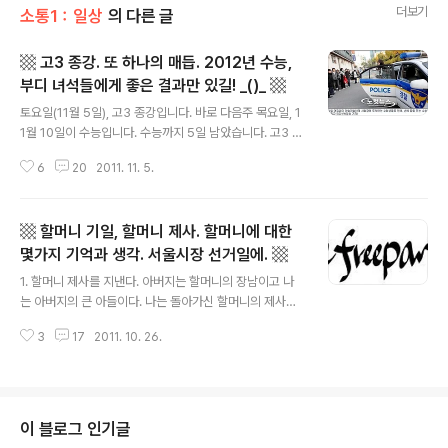
더보기
소통1：일상
의 다른 글
▩ 고3 종강. 또 하나의 매듭. 2012년 수능,
부디 녀석들에게 좋은 결과만 있길! _()_ ▩
글 내용
토요일(11월 5일), 고3 종강입니다. 바로 다음주 목요일, 1
1월 10일이 수능입니다. 수능까지 5일 남았습니다. 고3 종
강! 또 한 해를 보냅니다. (저는 입시학원 선생입니다.) 이어
6
20
2011. 11. 5.
지는 시기에 고2, 고1 내신대비가 기다리고 있어 엄밀한 의
미에서 말하자면 한 해를 온전히 다 보낸 건 아니지만 그래
도 고3 종강을 하면 한 해의 매듭을 짓는 느낌입니다. 지금
▩ 할머니 기일, 할머니 제사. 할머니에 대한
근무하는 학원에서 네번째 고3 종강입니다(고3 종강을 총
몇번 했는지는. 큭!). 앞서 근무하던 학원에 비해 가르친 학
몇가지 기억과 생각. 서울시장 선거일에. ▩
글 내용
생들 한명 한명에게 더 깊은 정이 드는 느낌입니다. 두 학원
1. 할머니 제사를 지낸다. 아버지는 할머니의 장남이고 나
의 규모 차이 때문일지도 모르겠습니다. 어찌 되었든 잔 정
는 아버지의 큰 아들이다. 나는 돌아가신 할머니의 제사를
이 많은 저는 지금처럼 깊은 정이 드는 쪽이 좋습니다. 이제
지낸다(돌아가신 할아버지의 제사도 지내고 있다). 아버지
수능을 5일 남겨둔 녀석들 심경은 어떨까요. 제 어린..
3
17
2011. 10. 26.
와 어머니가 계시지만 이런 저런 여건 상 작년부터는 나와
집사람이 장도 보고 음식도 만들고 제사를 준비한다. 밤에
부모님이 건너 오신다. 지지난 주에 그렇게 또 한번의 할머
니의 제사를 지냈다. 2. 할머니를 생각하면 좋은 기억이 없
다. 우리를(나를 동생을 누이들을) 참 잘(?) 대해 주어 안 좋
이 블로그 인기글
은 기억만 남아 있다. 내가 태어나기 전은 알 수 없지만 내