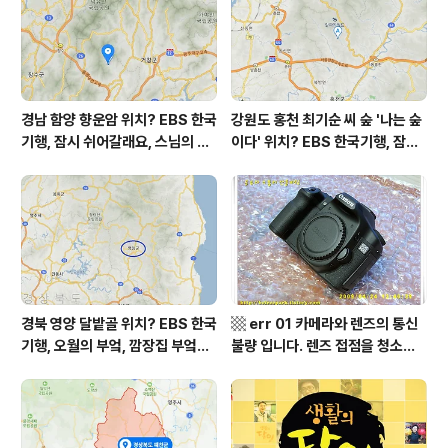
면 들꽃산방펜션 어디? / 경상남도
영역 외국어영역 전문 해석, Engli
가볼 만한 곳, 화개장터
sh to Korean translation
경남 함양 향운암 위치? EBS 한국
강원도 홍천 최기순 씨 숲 '나는 숲
기행, 잠시 쉬어갈래요, 스님의 어
이다' 위치? EBS 한국기행, 잠시
느 여름날, 함양 향운암 어디? / 경
쉬어갈래요, 나를 부르는 숲, 홍천
상남도 함양군 가볼 만한 곳, 용추
군 최기순 씨 캠핑장 펜션 어디? /
계곡 향운암 명천스님, 덕유산 황
강원도 홍천군 가볼 만한 곳, (구)
석산 거망산 기백산
까르돈, kbs 인간극장
경북 영양 달밭골 위치? EBS 한국
▩ err 01 카메라와 렌즈의 통신
기행, 오월의 부엌, 깜장집 부엌은
불량 입니다. 렌즈 접점을 청소하
따스했네, 영양군 영양읍 달밭골
여 주십시요? (캐논 50D) ▩
어디? / 경상북도 영양군 가볼 만
한 곳, 영양읍 상원리. KBS 인간극
장 임분노미 할머니