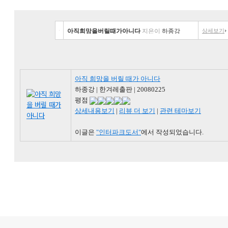
아직희망을버릴때가아니다
지은이
하종강
상세보기
아직 희망을 버릴 때가 아니다
하종강 | 한겨레출판 | 20080225
평점
상세내용보기
|
리뷰 더 보기
|
관련 테마보기
이글은
"인터파크도서"
에서 작성되었습니다.
로그 정보