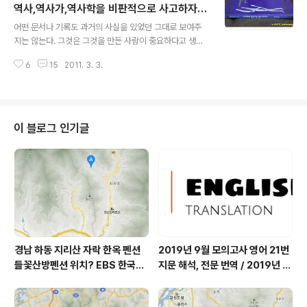
com/1267 ). 설 연휴를 끼고 꼬박 5일간 책을 전혀 읽지
역사,역사가,역사학을 비판적으로 사고하자!
글 내용
못했고 1월말에 읽기 시작한 책을 2월초까지 이어 읽었던
▩
어떤 문서나 기록도 과거의 사실을 있었던 그대로 보여주
게 있었습니다(헬레나 노르베리 호지의 「오래된 미래」). 결
지는 않는다. 그것은 그것을 만든 사람이 중요하다고 생각
과론적으로, 10권의 책 중 5권을 읽었고 5권은 손도 대지
했던 사실만을 전해 주며, 흔히 그가 희망하거나 상상했던
못했습니다. 과..
6
15
2011. 3. 3.
것을 사실인 양 그럴듯하게 보여 준다. 따라서 어떤 역사가
가 자기의 가치관을 철저히 배제한 채 오직 사료에 의해 입
증할 수 있는 사실만으로 역사를 쓴다면 그는 결국 "과거의
지배층이 후세 역사가가 그렇게 써주기를 바랐던" 그런 역
사를 쓰게 될 것이다. (이 책, 26-27쪽, 에서) 누군가 예전
이 블로그 인기글
엔 어떤 생각이었는지 알 수 있게 해주는 책이 있죠. 그 책
을 읽고 난 후 독자에게 저자는 여전히 한결같은 사람으로
보일 수도 있고 예전과는 많이 달라진 모습으로 비쳐질 수
도 있습니다. 유시민이 1994년 세상에 내놓은 책을 꺼냈
습니다. 최근 들어, ..
경남 하동 지리산 자락 한옥 펜션
2019년 9월 모의고사 영어 21번
들꽃산방펜션 위치? EBS 한국기
지문 해석, 전문 번역 / 2019년 9
행, 봄이면 네가 오지, 당신이 오면
월 평가원 모의고사 영어 지문 번
봄날, 하동 이태석 씨 하동군 화개
역, 평가원 2019년 고3 9월 영어