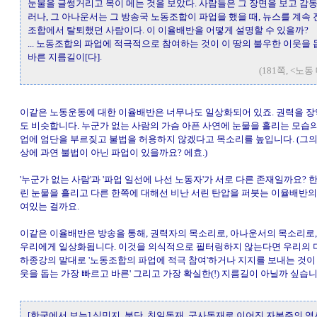
눈물을 글썽거리고 목이 메는 것을 보았다. 사람들은 그 장면을 보고 감동
러나, 그 아나운서는 그 방송국 노동조합이 파업을 했을 때, 뉴스를 계속
조합에서 탈퇴했던 사람이다. 이 이율배반을 어떻게 설명할 수 있을까?
... 노동조합의 파업에 적극적으로 참여하는 것이 이 땅의 불우한 이웃을
바른 지름길이[다].
(181쪽, <노
이같은 노동운동에 대한 이율배반은 너무나도 일상화되어 있죠. 권력을 장
도 비슷합니다. 누군가 없는 사람의 가슴 아픈 사연에 눈물을 흘리는 모습의 
업에 엄단을 부르짖고 불법을 허용하지 않겠다고 목소리를 높입니다. (그
상에 과연 불법이 아닌 파업이 있을까요? 에효.)
'누군가 없는 사람'과 '파업 일선에 나선 노동자'가 서로 다른 존재일까요? 
린 눈물을 흘리고 다른 한쪽에 대해선 비난 서린 탄압을 퍼붓는 이율배반의
여있는 걸까요.
이같은 이율배반은 방송을 통해, 권력자의 목소리로, 아나운서의 목소리로,
우리에게 일상화됩니다. 이것을 의식적으로 필터링하지 않는다면 우리의 
하종강의 말대로 '노동조합의 파업에 적극 참여'하거나 지지를 보내는 것이 
웃을 돕는 가장 빠르고 바른' 그리고 가장 확실한(!) 지름길이 아닐까 싶습니
[한국에서 보는] 식민지, 분단, 친일독재, 군사독재로 이어진 자본주의 