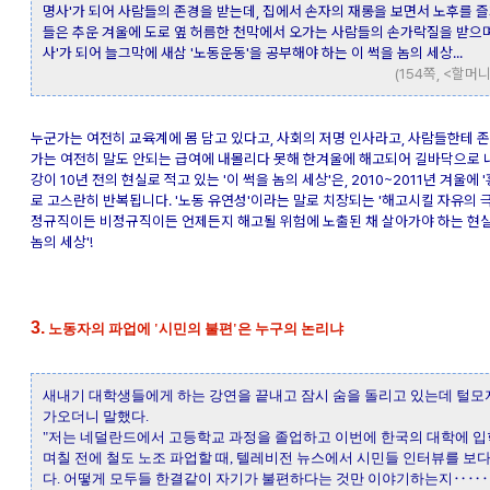
명사'가 되어 사람들의 존경을 받는데, 집에서 손자의 재롱을 보면서 노후를 
들은 추운 겨울에 도로 옆 허름한 천막에서 오가는 사람들의 손가락질을 받으며
사'가 되어 늘그막에 새삼 '노동운동'을 공부해야 하는 이 썩을 놈의 세상...
(154쪽, <할머
누군가는 여전히 교육계에 몸 담고 있다고, 사회의 저명 인사라고, 사람들한테 존
가는 여전히 말도 안되는 급여에 내몰리다 못해 한겨울에 해고되어 길바닥으로 
강이 10년 전의 현실로 적고 있는 '이 썩을 놈의 세상'은, 2010~2011년 겨울에
로 고스란히 반복됩니다. '노동 유연성'이라는 말로 치장되는 '해고시킬 자유의 
정규직이든 비정규직이든 언제든지 해고될 위험에 노출된 채 살아가야 하는 현실,
놈의 세상'!
3.
노동자의 파업에 '시민의 불편'은 누구의 논리냐
새내기 대학생들에게 하는 강연을 끝내고 잠시 숨을 돌리고 있는데 털모
가오더니 말했다.
"저는 네덜란드에서 고등학교 과정을 졸업하고 이번에 한국의 대학에 입
며칠 전에 철도 노조 파업할 때, 텔레비전 뉴스에서 시민들 인터뷰를 보
다. 어떻게 모두들 한결같이 자기가 불편하다는 것만 이야기하는지‥‥‥