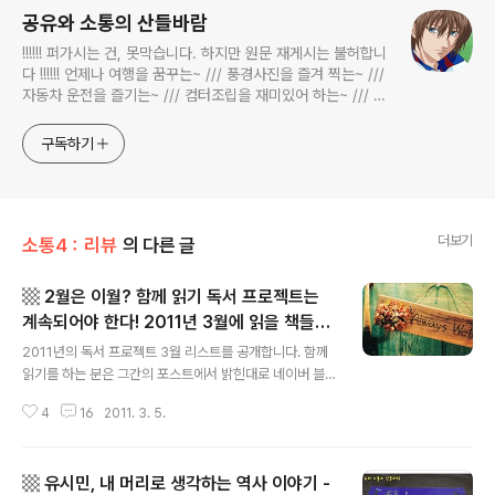
공유와 소통의 산들바람
!!!!!! 퍼가시는 건, 못막습니다. 하지만 원문 재게시는 불허합니
다 !!!!!! 언제나 여행을 꿈꾸는~ /// 풍경사진을 즐겨 찍는~ ///
자동차 운전을 즐기는~ /// 컴터조립을 재미있어 하는~ /// 고
전과 동시대물을 넘나드는~ /// 요리가 은근히 재밌는~ /// 편
식하는 미드가 있는~ /// 사회적 이슈에 발언하는~ 不老巨
구독하기
더보기
소통4：리뷰
의 다른 글
▩ 2월은 이월? 함께 읽기 독서 프로젝트는
계속되어야 한다! 2011년 3월에 읽을 책들
글 내용
▩
2011년의 독서 프로젝트 3월 리스트를 공개합니다. 함께
읽기를 하는 분은 그간의 포스트에서 밝힌대로 네이버 블
로거 참좋다님이십니다. * 참좋다님 블로그 → http://blo
4
16
2011. 3. 5.
g.naver.com/gotozoo3 * 참좋다님 트위터 → http://
twitter.com/gotoju § 2월은 이월? 이번 3월 독서 리스
트는 2월의 여파 속에 놓여있는데요. 2월에 10권의 책을
▩ 유시민, 내 머리로 생각하는 역사 이야기 -
읽겠다고 계획을 잡았었죠( http://befreepark.tistory.