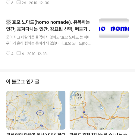
6
26
2010. 12. 30.
싶었습니다. 듣는 사람으로 하여금 맑은 물에 귀를 씻고 싶
은 생각이 들게 했다면 더러운 겁니다. 어쨌든. 애들이 쓰는
말로 "막말 쩐다"는 표현이 있습니다. 예컨대, 큰 비가 와서
▩ 호모 노마드(homo nomade). 유목하는
동네가 쓸렸을 때, "기왕에 이렇게 된 거"라는 식의 멘트를
날리는 자에게 "막말 쩐다"고 합니다. 그런데 동네가 아수
인간, 옮겨다니는 인간. 강요된 선택, 떠돌기.
글 내용
라장이 된 것에 대한 책임을 면하기 어려운 자가 나타나서
▩
굳이 자크 아탈리를 들먹이지 않아도 '호모 노마드'는 이미
"기왕 이렇게 된 거"라는 식의 말한다면 거기에 '개'라는 접
우리가 흔히 접하는 용어가 되었습니다. 호모 노마드(hom
두어를 더해서 "개막말 쩐다"고도 합니다. 제가 정기구독하
o nomade), 유목민으로서의 인간 또는 유목하는 인간을
는 에 "2010년 MB어 사전"이라는 글이 실렸..
4
6
2010. 12. 18.
뜻합니다. 쉽게 제 방식으로 번역하자면 '떠도는 인간' '정
착하지 못하고 부유하는 인간'쯤 될 것 같습니다. 디지털 노
마드란 말이 한때 유행했는데 이젠 호모 노마드란 말이 일
상화된 것을 보면, 우리 삶 자체가 호모 노마드적인 것이 되
었다고 할 수 있겠지요. 사회경제 시스템이 더이상 우리를
이 블로그 인기글
정착하게, 한 곳에 머물게 가만히 두지 않습니다. 그래서,
유목하는 인간, 떠도는 인간이라고 했을 때 저는 그것은 (슬
프게도!) 인간의 자발적 선택이라기 보다 강요된 선택이라
고 보는 입장입니다. 떠돌기를 좋아하는 사람이 있을 수 있
겠습니다만 인간..