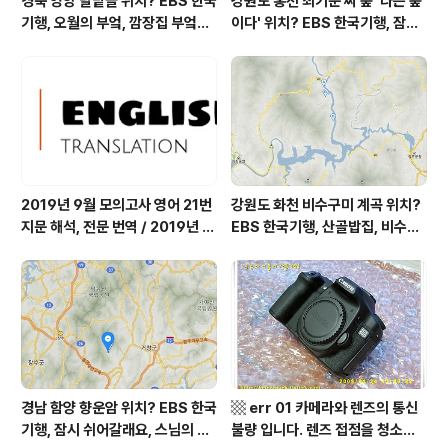
경북 영양 달밭골 위치? EBS 한국
강원도 홍천 최기순 씨 숲 '나는 숲
기행, 오월의 부엌, 깜장집 부엌은
이다' 위치? EBS 한국기행, 잠시
따스했네, 영양군 영양읍 달밭골
쉬어갈래요, 나를 부르는 숲, 홍천
어디? / 경상북도 영양군 가볼 만
군 최기순 씨 캠핑장 펜션 어디? /
한 곳, 영양읍 상원리. KBS 인간극
강원도 홍천군 가볼 만한 곳, (구)
장 임분노미 할머니
까르돈, kbs 인간극장
2019년 9월 모의고사 영어 21번
강원도 화천 비수구미 계곡 위치?
지문 해석, 전문 번역 / 2019년 9
EBS 한국기행, 산골밥집, 비수구
월 평가원 모의고사 영어 지문 번
미 할매 밥상, 이중일 최길순 씨 부
역, 평가원 2019년 고3 9월 영어
부 화천군 비수구미 낙타민박 어
영역 외국어영역 전문 해석, Engli
디? / 강원도 화천군 가볼 만한 곳
sh to Korean translation
비수구미 마을, 파로호
경남 함양 향운암 위치? EBS 한국
▩ err 01 카메라와 렌즈의 통신
기행, 잠시 쉬어갈래요, 스님의 어
불량 입니다. 렌즈 접점을 청소하