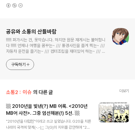
(새창열림)
로그 정보
공유와 소통의 산들바람
!!!!!! 퍼가시는 건, 못막습니다. 하지만 원문 재게시는 불허합니
다 !!!!!! 언제나 여행을 꿈꾸는~ /// 풍경사진을 즐겨 찍는~ ///
자동차 운전을 즐기는~ /// 컴터조립을 재미있어 하는~ /// 고
전과 동시대물을 넘나드는~ /// 요리가 은근히 재밌는~ /// 편
식하는 미드가 있는~ /// 사회적 이슈에 발언하는~ 不老巨
구독하기
더보기
소통2：이슈
의 다른 글
▩ 2010년을 빛낸(?) MB 어록. <2010년
MB어 사전>. 그중 엄선해본(!) 5선. ▩
글 내용
"2010년을 더럽힌"이라고 쓰고 싶었습니다. G20을 치른
나라의 국격에 맞게(-.-);;; 그(G)의 지위를 감안하여 "201
0년을 빛낸(?)"으로 적었지만 사실은 "더럽힌"이라고 적고