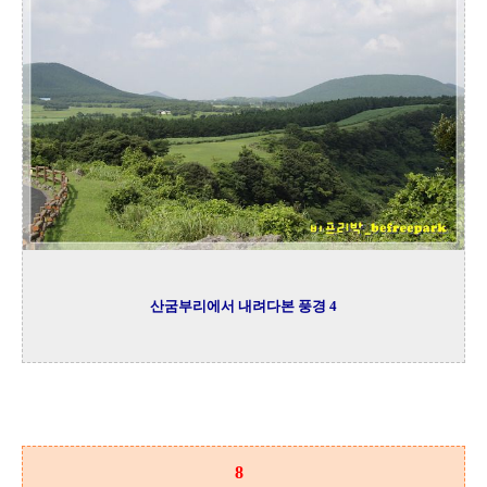
산굼부리에서 내려다본 풍경 4
8