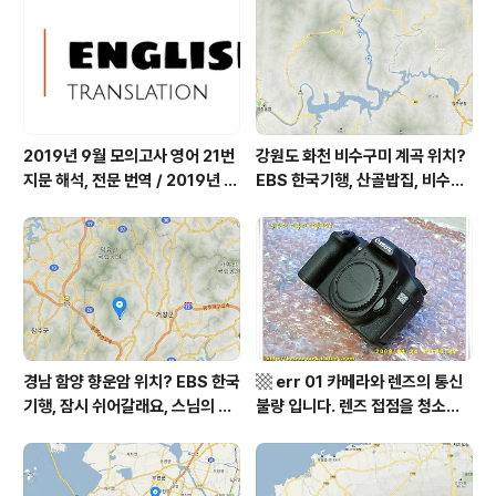
어디? / 경상북도 영양군 가볼 만
군 최기순 씨 캠핑장 펜션 어디? /
한 곳, 영양읍 상원리. KBS 인간극
강원도 홍천군 가볼 만한 곳, (구)
장 임분노미 할머니
까르돈, kbs 인간극장
2019년 9월 모의고사 영어 21번
강원도 화천 비수구미 계곡 위치?
지문 해석, 전문 번역 / 2019년 9
EBS 한국기행, 산골밥집, 비수구
월 평가원 모의고사 영어 지문 번
미 할매 밥상, 이중일 최길순 씨 부
역, 평가원 2019년 고3 9월 영어
부 화천군 비수구미 낙타민박 어
영역 외국어영역 전문 해석, Engli
디? / 강원도 화천군 가볼 만한 곳
sh to Korean translation
비수구미 마을, 파로호
경남 함양 향운암 위치? EBS 한국
▩ err 01 카메라와 렌즈의 통신
기행, 잠시 쉬어갈래요, 스님의 어
불량 입니다. 렌즈 접점을 청소하
느 여름날, 함양 향운암 어디? / 경
여 주십시요? (캐논 50D) ▩
상남도 함양군 가볼 만한 곳, 용추
계곡 향운암 명천스님, 덕유산 황