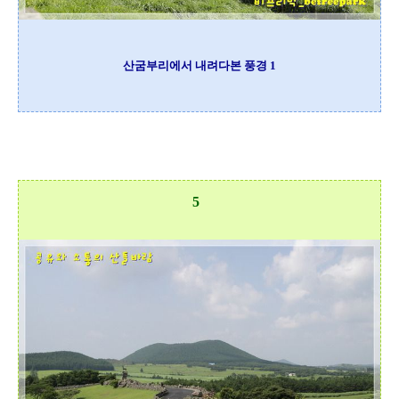
산굼부리에서 내려다본 풍경 1
5