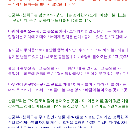
우거져서 분화구는 보이지 않았습니다. ^^
산굼부리분화구는 김광석의 (몇 안 되는 경쾌한^^) 노래 <바람이 불어오는
는 곳입니다. 좀 긴 듯 하지만 노래를 인용해 봅니다.
바람이 불어오는 곳 / 그 곳으로 가네
/ 그대의 머리결 같은 / 나무 아래로
덜컹이는 기차에 기대어 / 너에게 편지를 쓴다 / 꿈에 보았던 길 / 그 길에 서
설레임과 두려움으로 / 불안한 행복이지만 / 우리가 느끼며 바라 볼 / 하늘
힘겨운 날들도 있지만 / 새로운 꿈들을 위해 /
바람이 불어오는 곳 / 그 곳으
햇살이 눈부신 곳 / 그 곳으로 가네 / 바람에 내 몸 맡기고 / 그 곳으로 가네
출렁이는 파도에 흔들려도 / 수평선을 바라보며 / 햇살이 웃고 있는 곳 / 그
나무잎이 손짓하는 곳 / 그 곳으로 가네
/ 휘파람 불며 걷다가 / 너를 생각해
너의 목소리가 그리워도 / 뒤돌아 볼 수는 없지 /
바람이 불어오는 곳 / 그 
산굼부리는 그야말로 바람이 불어오는 곳입니다. 더운 여름, 땀에 젖은 여
상쾌하고 경쾌한 바람으로 기억되는 산굼부리입니다. 적어도 개인적으로는
산굼부리분화구는 무려 천연기념물 제263호로 지정된 곳이라죠. 정확한 
준으로^^ 제주특별자치도 제주시 조천읍 교래리 산38번지입니다. Tel. 064-78
략적인 위치는 아래 daum 지도에 표시되어 있습니다.