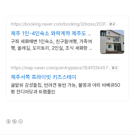
https://booking.naver.com/booking/3/bizes/2031
광고
제주 1인-4인숙소 와락게하 제주도 구
좌읍 가족 단체펜션
구좌 세화해변 1인숙소, 친구들여행, 가족여
행, 올레길, 도미토리, 2인실, 조식 세화항 1
인숙소, 2인~4인실, 단체숙소, 대가족 독채,
올레길 20, 21코스
https://map.naver.com/p/entry/place/1849336457
광고
제주서쪽 프라이빗 키즈스테이
귤밭뷰 감성돌집, 반려견 동반 가능, 불멍과 야외 바베큐50
평 잔디마당과 트램폴린
(새창열림)
로그 정보