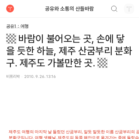
검색하기
공유와 소통의 산들바람
티스토리
공유1：여행
▩ 바람이 불어오는 곳, 손에 닿
을 듯한 하늘, 제주 산굼부리 분화
구. 제주도 가볼만한 곳. ▩
비프리박
2010. 9. 26. 13:16
제주도 여행의 마지막 날 들렀던 산굼부리, 알듯 말듯한 이름 산굼부리의 
분화구입니다. 여행 셋째날, 제주도의 동쪽 해안으로 옮겨가는 중에 들렀습