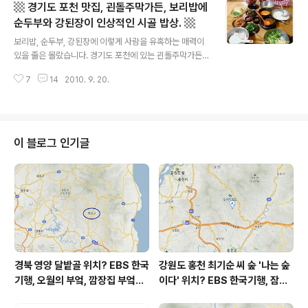
▩ 경기도 포천 맛집, 괸돌주막가든, 보리밥에
꽃밭도 있습니다. 장인 어른과 장모님이, 때 되면 (그리고
여건이 허락하면) 여러 꽃과 나무를 심으신다죠. 그렇게 심
순두부와 강된장이 인상적인 시골 밥상. ▩
글 내용
지 않으셔도 매년 때가 되면 꽃과 나무들은 앞다투어 자태
보리밥, 순두부, 강된장에 이렇게 사람을 유혹하는 매력이
를 뽐 냅니다. 처가에 갈 때, 명절 때처럼 시간 여유가 좀 있
있을 줄은 몰랐습니다. 경기도 포천에 있는 괸돌주막가든
겠다 싶으면, 50D 카메라를 챙겨갑니다. 식구들과 식사를
이란 곳을 알기 전까지는요. ^^; 언제부터 가기 시작했는지
마치고 일상 대화도 나눈 후 좀 자유로와지면 카메라를 들
7
14
2010. 9. 20.
기억이 잘 안 나지만 아마도 2000년 무렵이 아니었나 싶
고 처가 주..
습니다. 그때부터 뜨문뜨문 가도 꽤 간 맛집이네요. 올해도
가긴 간 거 같은데 사진은 작년 초에 갔을 때 찍은 것이 있
군요. ^^; 괸돌주막가든은 '주막'이란 말에서 술을 연상하면
안 되고요. 순두부, 강된장을 곁들인 보리밥 정식 전문점입
이 블로그 인기글
니다. 물론, 술도 팔긴 하지만, 단일 메뉴 보리밥 정식으로
승부하는 집이라 보시면 됩니다. (저는 잘 모르지만^^) 대
략 아버지 뻘쯤 되는 어르신들 세대가 논에서 밭에서 농사
짓다가 나무 그늘에서 먹는 한끼 식사를 연상시키는 식사
지요. 저희가 ..
경북 영양 달밭골 위치? EBS 한국
강원도 홍천 최기순 씨 숲 '나는 숲
기행, 오월의 부엌, 깜장집 부엌은
이다' 위치? EBS 한국기행, 잠시
따스했네, 영양군 영양읍 달밭골
쉬어갈래요, 나를 부르는 숲, 홍천