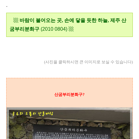
.
▩
바람이 불어오는 곳, 손에 닿을 듯한 하늘, 제주 산
▩
굼부리분화구
(2010 0804)
(사진을 클릭하시면 큰 이미지로 보실 수 있습니다)
산굼부리분화구?