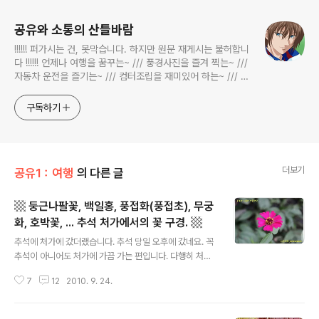
공유와 소통의 산들바람
!!!!!! 퍼가시는 건, 못막습니다. 하지만 원문 재게시는 불허합니
다 !!!!!! 언제나 여행을 꿈꾸는~ /// 풍경사진을 즐겨 찍는~ ///
자동차 운전을 즐기는~ /// 컴터조립을 재미있어 하는~ /// 고
전과 동시대물을 넘나드는~ /// 요리가 은근히 재밌는~ /// 편
식하는 미드가 있는~ /// 사회적 이슈에 발언하는~ 不老巨
구독하기
더보기
공유1：여행
의 다른 글
▩ 둥근나팔꽃, 백일홍, 풍접화(풍접초), 무궁
화, 호박꽃, ... 추석 처가에서의 꽃 구경. ▩
글 내용
추석에 처가에 갔더랬습니다. 추석 당일 오후에 갔네요. 꼭
추석이 아니어도 처가에 가끔 가는 편입니다. 다행히 처가
가 집에서 승용차로 15분 정도 거리에 있습니다. ^^ 명절에
7
12
2010. 9. 24.
오후 서너시 되면 처가로 건너가는 것이 보통입니다. 최근
몇년 쭈욱 그래 오고 있군요. 처가에는 집 둘레에 꽃을 위한
별도의 공간이 있기도 하고 밭과 경계가 모호한 정원 혹은