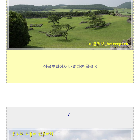
산굼부리에서 내려다본 풍경 3
7