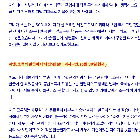
지입니다. 세부적인 이야기는 나중에 구입시에 적을 구입후기에서 할테니 생략하고요. 
급 받기 전부터 디지털 피아노로 기울어 있는 게 사실입니다.
그녀가 쓰는 캐논 50D 외에, 제가 쓸 우리집 세컨드 DSLR 카메라 구입 역시 고민 했
난 셈이지만, 소득세 환급 받은 걸로 구입할 품목 우선 순위에선 디지털 피아노, 에어컨
(-.-); 밀렸습니다. 그녀가 쓸 물건에, 생필품에, 밀리는 게 맞죠. 게다가 구입할 디에스
0만원만 떨어지길 기다려 보고 싶기도 하고요.
세엣. 소득세 환급이 아직 안 된 분이 계시다면. (6월 30일 현재.)
어느 나라 대통령이 일본 총리에게 말했던 것처럼 "지금은 곤란하다. 조금만 기다려달라
환급이 안 되었을까요. 종합소득세 확정신고는 일괄적으로 정해진 날짜에 국세청에 하
지방 세무서를 통해 이뤄진다죠. 관할 세무서의 환급 업무 처리에 날짜가 조금씩 차이가
다.
지금 근무하는 사무실에선 동료들이 대부분 비슷한 날짜에 환급이 되는 것 같습니다만,
실에서선 그게 사뭇 달랐다죠. 환급일이 가까워 오면 동료들 사이에 "중랑구민은 ○○
인데, 왜 우리 지역은 아직인 거냐고!" 라는 식의 이야기가 오갔던 기억이 납니다. 그런 
곽의 ××시민이고, 위에 적은 환급일자도 ××시 세무서 기준이었단 이야기를 덧붙여두는
동료들과 엇비슷한 날짜입니다.