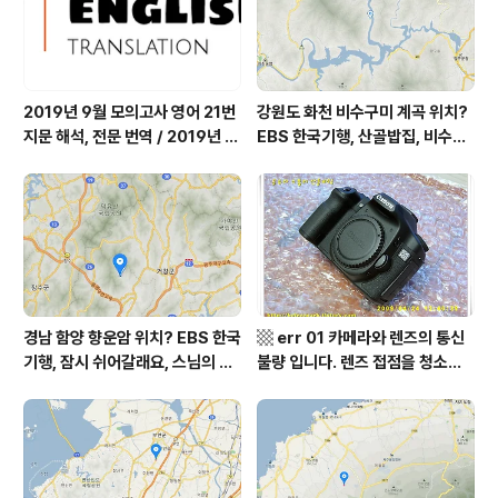
장 임분노미 할머니
까르돈, kbs 인간극장
2019년 9월 모의고사 영어 21번
강원도 화천 비수구미 계곡 위치?
지문 해석, 전문 번역 / 2019년 9
EBS 한국기행, 산골밥집, 비수구
월 평가원 모의고사 영어 지문 번
미 할매 밥상, 이중일 최길순 씨 부
역, 평가원 2019년 고3 9월 영어
부 화천군 비수구미 낙타민박 어
영역 외국어영역 전문 해석, Engli
디? / 강원도 화천군 가볼 만한 곳
sh to Korean translation
비수구미 마을, 파로호
경남 함양 향운암 위치? EBS 한국
▩ err 01 카메라와 렌즈의 통신
기행, 잠시 쉬어갈래요, 스님의 어
불량 입니다. 렌즈 접점을 청소하
느 여름날, 함양 향운암 어디? / 경
여 주십시요? (캐논 50D) ▩
상남도 함양군 가볼 만한 곳, 용추
계곡 향운암 명천스님, 덕유산 황
석산 거망산 기백산