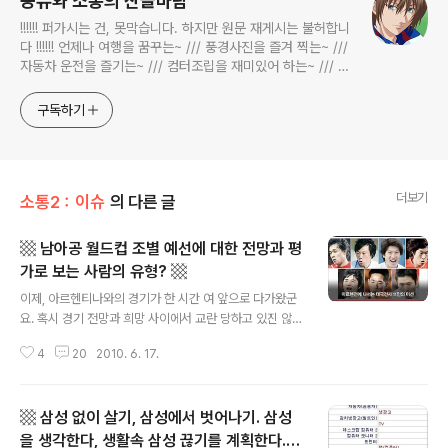
공유와 소통의 산들바람
!!!!!! 퍼가시는 건, 못막습니다. 하지만 원문 재게시는 불허합니
다 !!!!!! 언제나 여행을 꿈꾸는~ /// 풍경사진을 즐겨 찍는~ ///
자동차 운전을 즐기는~ /// 컴터조립을 재미있어 하는~ /// 고
전과 동시대물을 넘나드는~ /// 요리가 은근히 재밌는~ /// 편
식하는 미드가 있는~ /// 사회적 이슈에 발언하는~ 不老巨
구독하기
더보기
소통2：이슈
의 다른 글
▩ 남아공 월드컵 조별 예선에 대한 전망과 평
가로 보는 사람의 유형? ▩
글 내용
이제, 아르헨티나와의 경기가 한 시간 여 앞으로 다가왔군
요. 혹시 경기 전망과 희망 사이에서 교란 당하고 있진 않으
신지요? 아니면 주변 사람들과 경기 결과를 놓고 내기를 하
4
20
2010. 6. 17.
고 있으신가요? ^^ 저는 특강 수업이 있는 요일인지라 조금
늦은 출근을 해서 수업준비를 마치고 이렇게 블로그 포스
팅을 하고 있네요. 저 역시 월드컵 예선의 결과에 대해서 관
▩ 삼성 없이 살기, 삼성에서 벗어나기. 삼성
심이 없을 수 없는지라, 머리 속을 떠도는 몇가지 생각을 글
로 정리해 봅니다. ▩ 남아공 월드컵 조별 예선에 대한 전
을 생각한다, 생활속 삼성 끊기를 계획한다.