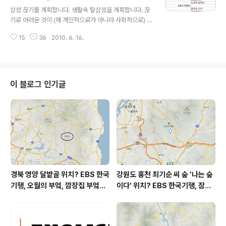
글 내용
망과 평가로 보는 사람의 유형? ▩ [ case 1 ] 낙관주의자
▩
삼성 끊기를 계획합니다. 생활속 탈삼성을 계획합니다. 끊
는 애국자로 평가될 가능성이 크다. 3승 또는 2승 1무 → 1
기로 어려운 것이 (제 개인적으로가 아니라 사회적으로) 담
00% 월드컵 본선 진출. 우리 팀의 전력을 높게 평가했거
배였던 세월이 있습니다. 담배 끊은 사람이 독한 사람의 대
나 우리 팀의 본선 진출 희망이 크게 작용했거나. ^^ 희망과
15
36
2010. 6. 16.
명사로 간주되는 때가 있었죠. 그러다 조중동 끊기가 담배
전망..
끊기보다 더 힘들다는 말이 사회적 설득력을 획득하는 시
기가 도래합니다. (저야 조중동을 단 하루도 구독한 일이 없
지만) 조중동의 전방위적인 판매전략에서 벗어나기가 힘든
면이 없지 않았죠. 끊기 힘든 것으로 치자면 담배와 조중동
이 블로그 인기글
에 절대 밀리지 않을 '삼성'이 아닌가 합니다. 이번 '탈삼
성'기획을 꿈꾸면서 둘러보니 우리 생활 속 깊숙이 파고든
'삼성'을 목격하게 됩니다. 일단, 쓰고 있던 '삼성'은 마르고
닳도록 쓸 겁니다. 쓰고 있던 '삼성'을 지금 당장 내다 버리
고 새로 구입을 한..
경북 영양 달밭골 위치? EBS 한국
강원도 홍천 최기순 씨 숲 '나는 숲
기행, 오월의 부엌, 깜장집 부엌은
이다' 위치? EBS 한국기행, 잠시
따스했네, 영양군 영양읍 달밭골
쉬어갈래요, 나를 부르는 숲, 홍천
어디? / 경상북도 영양군 가볼 만
군 최기순 씨 캠핑장 펜션 어디? /
한 곳, 영양읍 상원리. KBS 인간극
강원도 홍천군 가볼 만한 곳, (구)