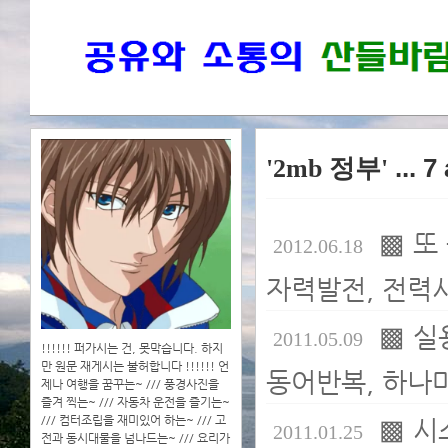
'2mb 정부'
... 7
▩ 또
2012.06.18
자력발전, 전력시
▩ 실
2011.05.09
!!!!!! 퍼가시는 건, 못막습니다. 하지
만 원문 재게시는 불허합니다 !!!!!! 언
동어반복, 하나마
제나 여행을 꿈꾸는~ /// 풍경사진을
즐겨 찍는~ /// 자동차 운전을 즐기는~
/// 컴터조립을 재미있어 하는~ /// 고
▩ 시
2011.01.25
전과 동시대물을 넘나드는~ /// 요리가