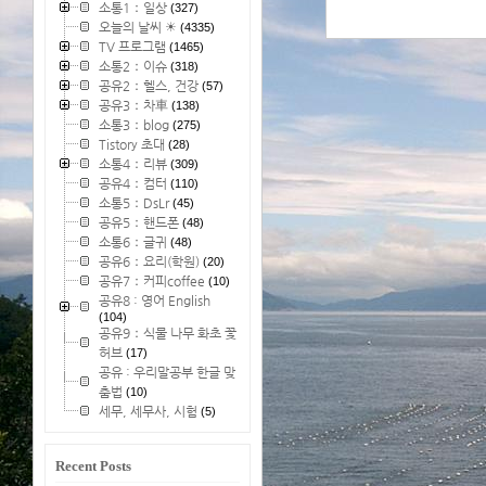
소통1：일상
(327)
오늘의 날씨 ☀
(4335)
TV 프로그램
(1465)
소통2：이슈
(318)
공유2：헬스, 건강
(57)
공유3：차車
(138)
소통3：blog
(275)
Tistory 초대
(28)
소통4：리뷰
(309)
공유4：컴터
(110)
소통5：DsLr
(45)
공유5：핸드폰
(48)
소통6：글귀
(48)
공유6：요리(학원)
(20)
공유7：커피coffee
(10)
공유8 : 영어 English
(104)
공유9：식물 나무 화초 꽃
허브
(17)
공유 : 우리말공부 한글 맞
춤법
(10)
세무, 세무사, 시험
(5)
Recent Posts