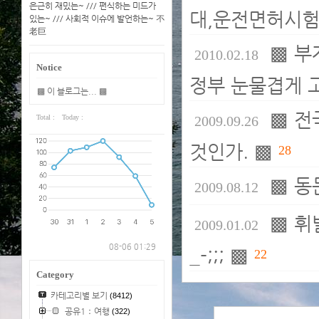
은근히 재밌는~ /// 편식하는 미드가
대,운전면허시험,기
있는~ /// 사회적 이슈에 발언하는~ 不
老巨
▩ 부
2010.02.18
Notice
정부 눈물겹게 
▩ 이 블로그는... ▩
▩ 전
Total :
Today :
2009.09.26
것인가. ▩
28
▩ 동
2009.08.12
▩ 휘
2009.01.02
08-06 01:29
_-;;; ▩
22
Category
카테고리별 보기
(8412)
공유1：여행
(322)