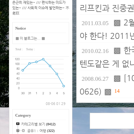
은근히 재밌는~ /// 편식하는 미드가
리프킨과 진중권,
있는~ /// 사회적 이슈에 발언하는~ 不
老巨
▩ 2
2011.03.05
Notice
야 한다! 2011
▩ 이 블로그는... ▩
▩ 한
Total :
Today :
2010.02.16
텐도같은 게 없
▩ [
2008.06.27
0626) ▩
14
08-06 01:29
Category
카테고리별 보기
(8412)
공유1：여행
(322)