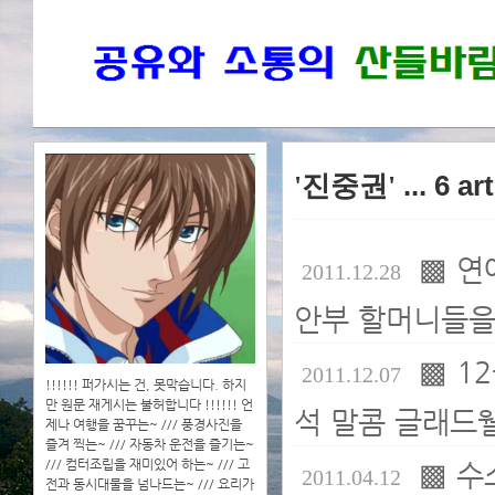
'진중권'
... 6 a
▩ 연
2011.12.28
안부 할머니들을
▩ 1
2011.12.07
!!!!!! 퍼가시는 건, 못막습니다. 하지
만 원문 재게시는 불허합니다 !!!!!! 언
석 말콤 글래드
제나 여행을 꿈꾸는~ /// 풍경사진을
즐겨 찍는~ /// 자동차 운전을 즐기는~
/// 컴터조립을 재미있어 하는~ /// 고
▩ 수
2011.04.12
전과 동시대물을 넘나드는~ /// 요리가