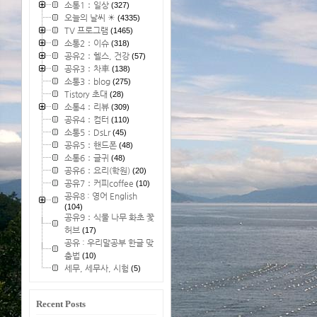
소통1：일상
(327)
오늘의 날씨 ☀
(4335)
TV 프로그램
(1465)
소통2：이슈
(318)
공유2：헬스, 건강
(57)
공유3：차車
(138)
소통3：blog
(275)
Tistory 초대
(28)
소통4：리뷰
(309)
공유4：컴터
(110)
소통5：DsLr
(45)
공유5：핸드폰
(48)
소통6：글귀
(48)
공유6：요리(학원)
(20)
공유7：커피coffee
(10)
공유8 : 영어 English
(104)
공유9：식물 나무 화초 꽃
허브
(17)
공유 : 우리말공부 한글 맞
춤법
(10)
세무, 세무사, 시험
(5)
Recent Posts