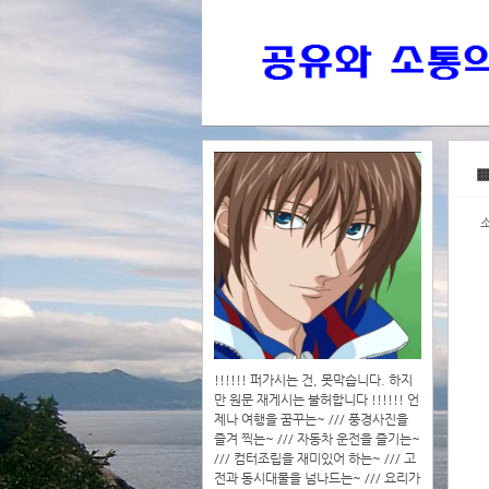
>>>
▩
>>>>
!!!!!! 퍼가시는 건, 못막습니다. 하지
만 원문 재게시는 불허합니다 !!!!!! 언
제나 여행을 꿈꾸는~ /// 풍경사진을
즐겨 찍는~ /// 자동차 운전을 즐기는~
/// 컴터조립을 재미있어 하는~ /// 고
전과 동시대물을 넘나드는~ /// 요리가