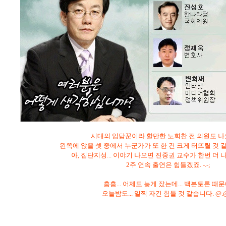
시대의 입담꾼이라 할만한 노회찬 전 의원도 나
왼쪽에 앉을 셋 중에서 누군가가 또 한 건 크게 터뜨릴 것 
아, 집단지성... 이야기 나오면 진중권 교수가 한번 더 나
2주 연속 출연은 힘들겠죠. -.-;
흠흠... 어제도 늦게 잤는데... 백분토론 때문
오늘밤도... 일찍 자긴 힘들 것 같습니다. @.@