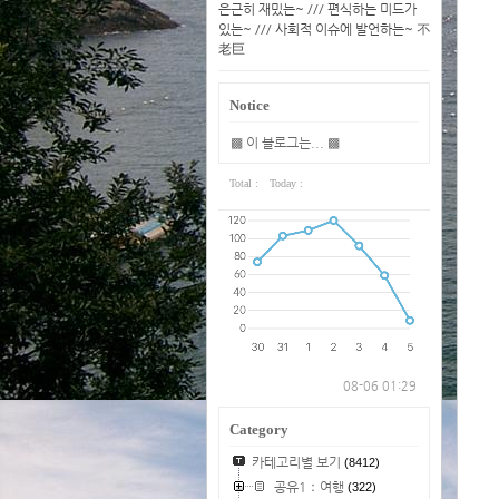
은근히 재밌는~ /// 편식하는 미드가
있는~ /// 사회적 이슈에 발언하는~ 不
老巨
Notice
▩ 이 블로그는... ▩
Total :
Today :
08-06 01:29
Category
카테고리별 보기
(8412)
공유1：여행
(322)