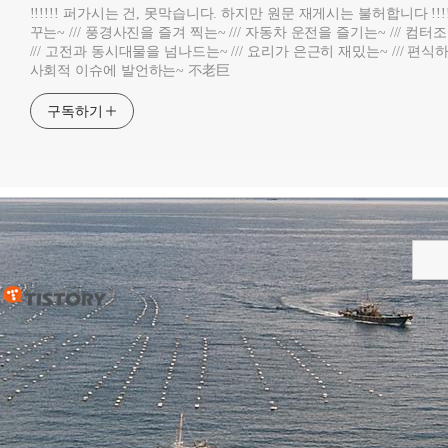
!!!!!! 퍼가시는 건, 못막습니다. 하지만 원문 재게시는 불허합니다 !!!
꾸는~ /// 풍경사진을 즐겨 찍는~ /// 자동차 운전을 즐기는~ /// 컴
/// 고전과 동시대물을 넘나드는~ /// 요리가 은근히 재밌는~ /// 편식하
사회적 이슈에 발언하는~ 不老巨
구독하기
비프