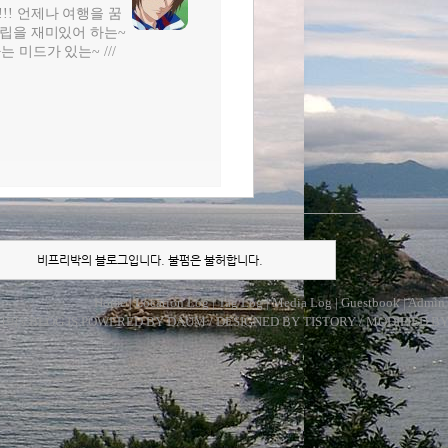
!!! 언제나 여행을 꿈
터조립을 재미있어 하는~
는 미드가 있는~ ///
비프리박의 블로그입니다. 불펌은 불허합니다.
Home
|
Location Log
|
Tag Log
|
Media Log
|
Guestbook
|
Admin
리박
's BLOG IS POWERED BY
DAUM
/ DESIGNED BY
TISTORY
/ MODIFIED B