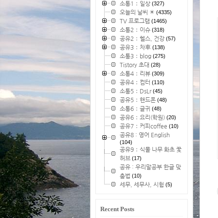
소통1：일상
(327)
오늘의 날씨 ☀
(4335)
TV 프로그램
(1465)
소통2：이슈
(318)
공유2：헬스, 건강
(57)
공유3：차車
(138)
소통3：blog
(275)
Tistory 초대
(28)
소통4：리뷰
(309)
공유4：컴터
(110)
소통5：DsLr
(45)
공유5：핸드폰
(48)
소통6：글귀
(48)
공유6：요리(학원)
(20)
공유7：커피coffee
(10)
공유8 : 영어 English
(104)
공유9：식물 나무 화초 꽃
허브
(17)
공유 : 우리말공부 한글 맞
춤법
(10)
세무, 세무사, 시험
(5)
Recent Posts