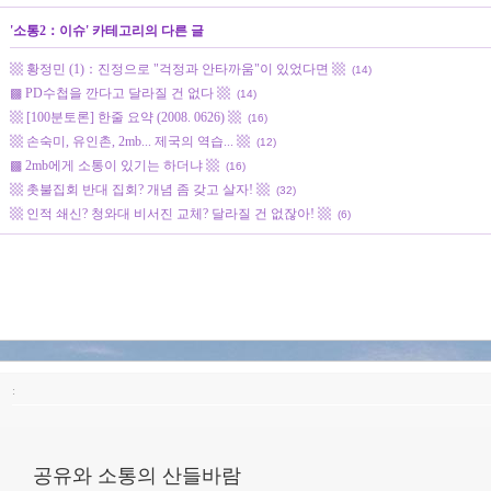
'
소통2：이슈
' 카테고리의 다른 글
▩ 황정민 (1)：진정으로 "걱정과 안타까움"이 있었다면 ▩
(14)
▩ PD수첩을 깐다고 달라질 건 없다 ▩
(14)
▩ [100분토론] 한줄 요약 (2008. 0626) ▩
(16)
▩ 손숙미, 유인촌, 2mb... 제국의 역습... ▩
(12)
▩ 2mb에게 소통이 있기는 하더냐 ▩
(16)
▩ 촛불집회 반대 집회? 개념 좀 갖고 살자! ▩
(32)
▩ 인적 쇄신? 청와대 비서진 교체? 달라질 건 없잖아! ▩
(6)
:
공유와 소통의 산들바람