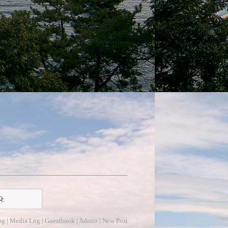
다.
og
|
Media Log
|
Guestbook
|
Admin
|
New Post