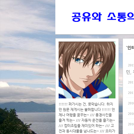
'인
201
민,
201
201
201
!!!!!! 퍼가시는 건, 못막습니다. 하지
만 원문 재게시는 불허합니다 !!!!!! 언
201
제나 여행을 꿈꾸는~ /// 풍경사진을
즐겨 찍는~ /// 자동차 운전을 즐기는~
201
/// 컴터조립을 재미있어 하는~ /// 고
전과 동시대물을 넘나드는~ /// 요리가