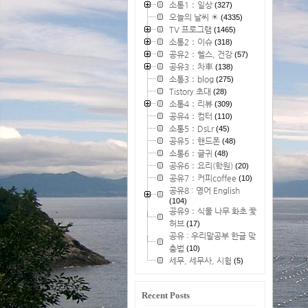
소통1：일상
(327)
오늘의 날씨 ☀
(4335)
TV 프로그램
(1465)
소통2：이슈
(318)
공유2：헬스, 건강
(57)
공유3：차車
(138)
소통3：blog
(275)
Tistory 초대
(28)
소통4：리뷰
(309)
공유4：컴터
(110)
소통5：DsLr
(45)
공유5：핸드폰
(48)
소통6：글귀
(48)
공유6：요리(학원)
(20)
공유7：커피coffee
(10)
공유8 : 영어 English
(104)
공유9：식물 나무 화초 꽃
허브
(17)
공유 : 우리말공부 한글 맞
춤법
(10)
세무, 세무사, 시험
(5)
Recent Posts