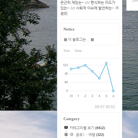
200
은근히 재밌는~ /// 편식하는 미드가
있는~ /// 사회적 이슈에 발언하는~ 不
老巨
Notice
▩ 이 블로그는... ▩
Total :
Today :
08-07 00:02
Category
카테고리별 보기
(8412)
공유1：여행
(322)