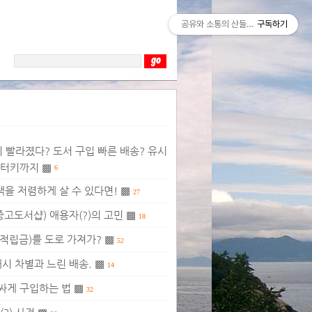
공유와 소통의 산들바람
구독하기
이 빨라졌다? 도서 구입 빠른 배송? 유시
 터키까지 ▩
6
책을 저렴하게 살 수 있다면! ▩
27
중고도서샵) 애용자(?)의 고민 ▩
18
적립금)를 도로 가져가? ▩
52
캐시 차별과 느린 배송. ▩
14
 싸게 구입하는 법 ▩
32