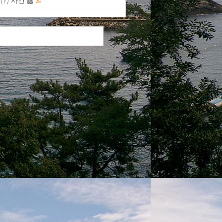
?) 사건 ▩
26