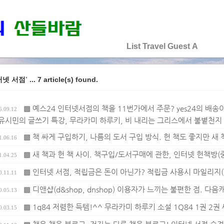
♡♡♡♡♡
List
Travel
Guest
A
... 7 article(s) found.
터넷 서점'
▩ 예스24 인터넷서점의 책을 11번가에서 주문? yes24의 배송
5.09.12
 유시민의 글쓰기 특강, 무라카미 하루키, 비 내리는 그리스에서 불볕천지
▩ 책 싸게 구입하기, 나름의 도서 구입 방식. 헌 책도 좋지만 새 
1.06.16
▩ 새 책과 헌 책 사이. 책구입/도서구매에 관한, 인터넷 헌책방(
1.04.25
▩ 인터넷 서점, 적립금은 돈이 아닌가? 적립금 사용시 마일리지(
0.11.11
▩ 디앤샵(d&shop, dnshop) 이용자가 느끼는 불편한 점. 다음
0.05.13
▩ 1q84 저렴한 득템!^^ 무라카미 하루키 소설 1Q84 1권 2권
0.03.15