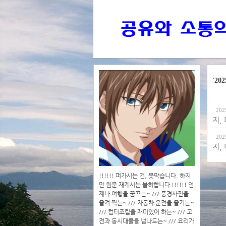
'202
202
지,
202
지,
!!!!!! 퍼가시는 건, 못막습니다. 하지
만 원문 재게시는 불허합니다 !!!!!! 언
제나 여행을 꿈꾸는~ /// 풍경사진을
즐겨 찍는~ /// 자동차 운전을 즐기는~
/// 컴터조립을 재미있어 하는~ /// 고
전과 동시대물을 넘나드는~ /// 요리가