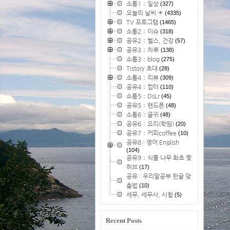
소통1：일상
(327)
오늘의 날씨 ☀
(4335)
TV 프로그램
(1465)
소통2：이슈
(318)
공유2：헬스, 건강
(57)
공유3：차車
(138)
소통3：blog
(275)
Tistory 초대
(28)
소통4：리뷰
(309)
공유4：컴터
(110)
소통5：DsLr
(45)
공유5：핸드폰
(48)
소통6：글귀
(48)
공유6：요리(학원)
(20)
공유7：커피coffee
(10)
공유8 : 영어 English
(104)
공유9：식물 나무 화초 꽃
허브
(17)
공유 : 우리말공부 한글 맞
춤법
(10)
세무, 세무사, 시험
(5)
Recent Posts