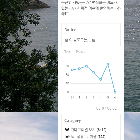
은근히 재밌는~ /// 편식하는 미드가
있는~ /// 사회적 이슈에 발언하는~ 不
老巨
Notice
▩ 이 블로그는... ▩
Total :
Today :
08-07 00:02
Category
카테고리별 보기
(8412)
공유1：여행
(322)