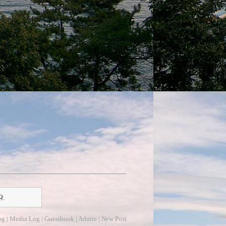
다.
og
|
Media Log
|
Guestbook
|
Admin
|
New Post