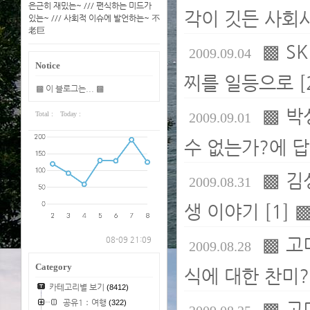
은근히 재밌는~ /// 편식하는 미드가
각이 깃든 사회
있는~ /// 사회적 이슈에 발언하는~ 不
老巨
▩ S
2009.09.04
Notice
찌를 일등으로 [2
▩ 이 블로그는... ▩
▩ 박
Total :
Today :
2009.09.01
수 없는가?에 
▩ 김
2009.08.31
생 이야기 [1] 
▩ 고
08-09 21:09
2009.08.28
Category
식에 대한 찬미?
카테고리별 보기
(8412)
공유1：여행
(322)
▩ 고