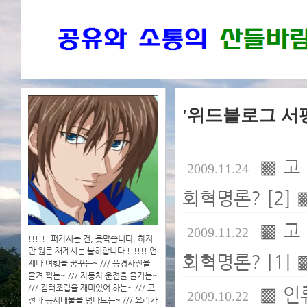
'위드블로그 서
▩ 고
2009.11.24
회혁명론? [2] 
▩ 고
2009.11.22
!!!!!! 퍼가시는 건, 못막습니다. 하지
만 원문 재게시는 불허합니다 !!!!!! 언
회혁명론? [1] 
제나 여행을 꿈꾸는~ /// 풍경사진을
즐겨 찍는~ /// 자동차 운전을 즐기는~
/// 컴터조립을 재미있어 하는~ /// 고
▩ 인
2009.10.22
전과 동시대물을 넘나드는~ /// 요리가