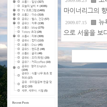
2009.08.25
소통1：일상
(327)
오늘의 날씨 ☀
(4335)
마이너리그의 향
TV 프로그램
(1465)
소통2：이슈
(318)
공유2：헬스, 건강
(57)
▩ 뉴
2009.07.15
공유3：차車
(138)
소통3：blog
(275)
으로 서울을 보
Tistory 초대
(28)
소통4：리뷰
(309)
공유4：컴터
(110)
소통5：DsLr
(45)
공유5：핸드폰
(48)
소통6：글귀
(48)
공유6：요리(학원)
(20)
공유7：커피coffee
(10)
공유8 : 영어 English
(104)
공유9：식물 나무 화초 꽃
허브
(17)
공유 : 우리말공부 한글 맞
춤법
(10)
세무, 세무사, 시험
(5)
Recent Posts