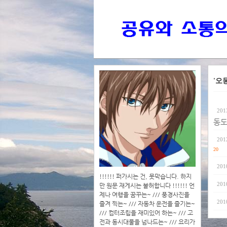
'오
201
동도
201
20
201
!!!!!! 퍼가시는 건, 못막습니다. 하지
201
만 원문 재게시는 불허합니다 !!!!!! 언
제나 여행을 꿈꾸는~ /// 풍경사진을
201
즐겨 찍는~ /// 자동차 운전을 즐기는~
/// 컴터조립을 재미있어 하는~ /// 고
전과 동시대물을 넘나드는~ /// 요리가