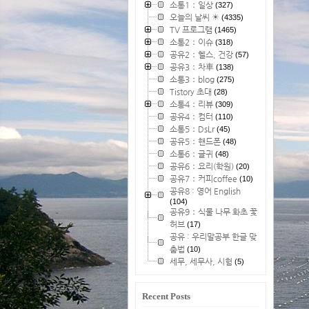
소통1：일상
(327)
오늘의 날씨 ☀
(4335)
TV 프로그램
(1465)
소통2：이슈
(318)
공유2：헬스, 건강
(57)
공유3：차車
(138)
소통3：blog
(275)
Tistory 초대
(28)
소통4：리뷰
(309)
공유4：컴터
(110)
소통5：DsLr
(45)
공유5：핸드폰
(48)
소통6：글귀
(48)
공유6：요리(학원)
(20)
공유7：커피coffee
(10)
공유8 : 영어 English
(104)
공유9：식물 나무 화초 꽃
허브
(17)
공유 : 우리말공부 한글 맞
춤법
(10)
세무, 세무사, 시험
(5)
Recent Posts