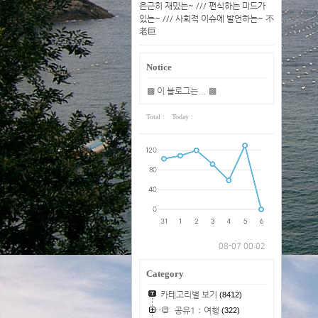
은근히 재밌는~ /// 편식하는 미드가
있는~ /// 사회적 이슈에 발언하는~ 不
老巨
Notice
▩ 이 블로그는... ▩
Total :
Today :
08-07 00:02
Category
카테고리별 보기
(8412)
공유1：여행
(322)