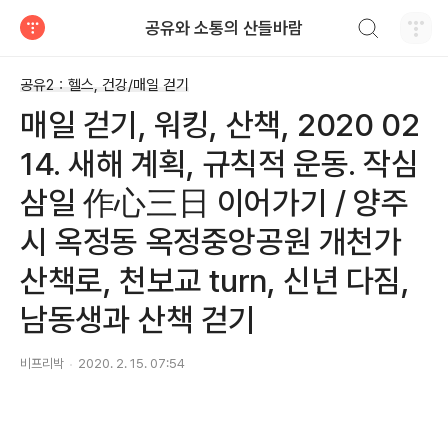
검색하기
공유와 소통의 산들바람
티스토리
공유2：헬스, 건강/매일 걷기
매일 걷기, 워킹, 산책, 2020 02
14. 새해 계획, 규칙적 운동. 작심
삼일 作心三日 이어가기 / 양주
시 옥정동 옥정중앙공원 개천가
산책로, 천보교 turn, 신년 다짐,
남동생과 산책 걷기
비프리박
2020. 2. 15. 07:54