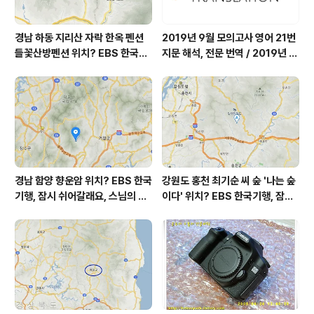
경남 하동 지리산 자락 한옥 펜션
2019년 9월 모의고사 영어 21번
들꽃산방펜션 위치? EBS 한국기
지문 해석, 전문 번역 / 2019년 9
행, 봄이면 네가 오지, 당신이 오면
월 평가원 모의고사 영어 지문 번
봄날, 하동 이태석 씨 하동군 화개
역, 평가원 2019년 고3 9월 영어
면 들꽃산방펜션 어디? / 경상남도
영역 외국어영역 전문 해석, Engli
가볼 만한 곳, 화개장터
sh to Korean translation
경남 함양 향운암 위치? EBS 한국
강원도 홍천 최기순 씨 숲 '나는 숲
기행, 잠시 쉬어갈래요, 스님의 어
이다' 위치? EBS 한국기행, 잠시
느 여름날, 함양 향운암 어디? / 경
쉬어갈래요, 나를 부르는 숲, 홍천
상남도 함양군 가볼 만한 곳, 용추
군 최기순 씨 캠핑장 펜션 어디? /
계곡 향운암 명천스님, 덕유산 황
강원도 홍천군 가볼 만한 곳, (구)
석산 거망산 기백산
까르돈, kbs 인간극장