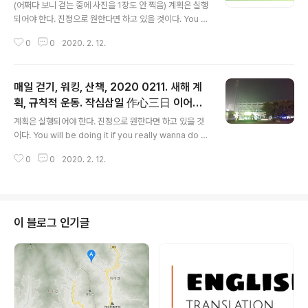
기 / 의정부 종합운동장 조깅트랙, 신년 다짐,
(어쩌다 보니 걷는 중에 사진을 1장도 안 찍음) 계획은 실행
멜론 스트리밍, 볼빨간사춘기
되어야 한다. 진정으로 원한다면 하고 있을 것이다. You w
ill be doing it if you really wanna do it. 5바퀴, 종합
0
0
2020. 2. 12.
운동장 아래 조깅트랙 1시간. 정확히는 61분. 비가 와서 아
래쪽 조깅트랙을 걸음. 의정부 종합운동장. 시간이 어중간
했는데 그래도 틈새를 공략하여 5바퀴를 걸음. 걷는 데에
매일 걷기, 워킹, 산책, 2020 0211. 새해 계
집중하다가 사진을 1장도 찍지 못함. 아래 트랙이 사진 찍
기 애매한 면도 있고, 앞뒤에 걷는 분들이 좀 있어서 사진
획, 규칙적 운동. 작심삼일 作心三日 이어가
글 내용
찍기 애매하기도 했음. 차를 갖고 가서 걸었고 양주시청 앞
기 / 의정부 종합운동장 조깅트랙, 신년 다짐,
계획은 실행되어야 한다. 진정으로 원한다면 하고 있을 것
세무사 사무실에 들렀다 옴. 볼빨간사춘기 멜론 스트리밍
멜론 스트리밍, 걸스데이, 소녀시대
이다. You will be doing it if you really wanna do it.
으로 인기곡 정렬하여 볼빨간사춘기를 들음. 볼빨간사춘기
5바퀴 1시간. 정확히는 71분. 의정부 종합운동장 지상트랙
는 들을 때마다 더 좋아짐. 내가 가장 좋아하..
0
0
2020. 2. 12.
5바퀴. 미세먼지 상황 때문에 마스크 착용. 날씨가 춥지는
않음. 4바퀴 정도부터 땀이 느껴짐. 걸으러 못 갈 뻔 했음.
but 계획은 실행되어야 하므로 ㄱㄱ 밤에 걸었음. 걸스데
이, 소녀시대 멜론 스트리밍으로 걸스데이를 들음. 플레이
리스트를 정돈한다고 정돈했는데도 취향 격차로 2곡을 플
이 블로그 인기글
레이리스트에서 삭제했음. 어제에 이어 2번째 시도인데
(어제 적은 이유와 비슷한 이유에서 역시) 내 스타일 아닌
걸로. 걷는 중에 20곡 정도의 곡이 모두 소진되어 소녀시
대로 바꿔 들음. 역시 소녀시대는 소녀시대임...