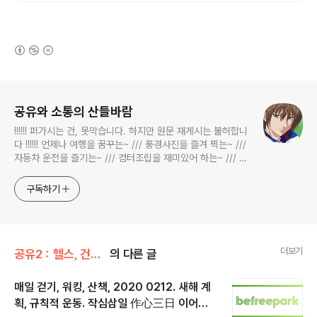
(새창열림)
로그 정보
공유와 소통의 산들바람
!!!!!! 퍼가시는 건, 못막습니다. 하지만 원문 재게시는 불허합니
다 !!!!!! 언제나 여행을 꿈꾸는~ /// 풍경사진을 즐겨 찍는~ ///
자동차 운전을 즐기는~ /// 컴터조립을 재미있어 하는~ /// 고
전과 동시대물을 넘나드는~ /// 요리가 은근히 재밌는~ /// 편
식하는 미드가 있는~ /// 사회적 이슈에 발언하는~ 不老巨
구독하기
더보기
공유2：헬스, 건강/매일 걷기
의 다른 글
매일 걷기, 워킹, 산책, 2020 0212. 새해 계
획, 규칙적 운동. 작심삼일 作心三日 이어가
글 내용