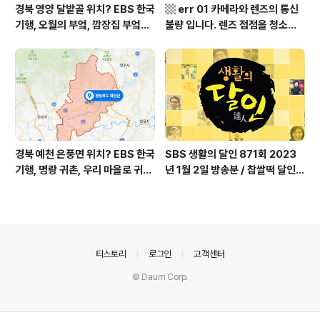
경북 영양 달밭골 위치? EBS 한국
▩ err 01 카메라와 렌즈의 통신
기행, 오월의 부엌, 깜장집 부엌은
불량 입니다. 렌즈 접점을 청소하
따스했네, 영양군 영양읍 달밭골
여 주십시요? (캐논 50D) ▩
어디? / 경상북도 영양군 가볼 만
한 곳, 영양읍 상원리. KBS 인간극
장 임분노미 할머니
경북 예천 은풍면 위치? EBS 한국
SBS 생활의 달인 871회 2023
기행, 명랑 귀촌, 우리 마을로 귀촌
년 1월 2일 방송분 / 찹쌀떡 달인,
하세요, 예천군 은풍면 시골 빈 집
대방어 작업 달인, 돈 세기 돈 액수
소개 김경만 씨 유투브 방송 마니T
맞추기 달인, 제작진이 뽑은 2022
V 채널 주소? / 경상북도 예천군
년 5대 맛의 달인 / 서울시 구로동
가볼 만한 곳
제주도초밥
의안내
티스토리
로그인
고객센터
© Daum Corp.