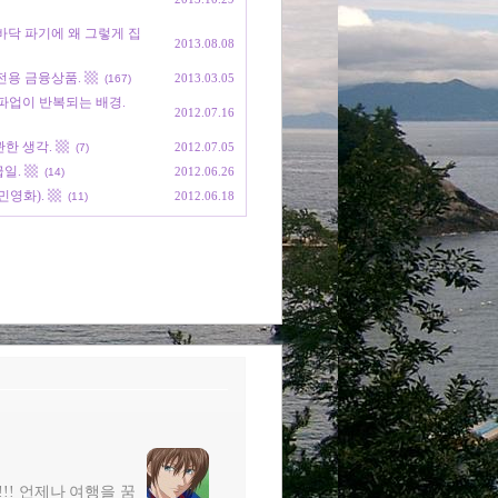
강바닥 파기에 왜 그렇게 집
2013.08.08
 전용 금융상품. ▩
2013.03.05
(167)
파업이 반복되는 배경.
2012.07.16
한 생각. ▩
2012.07.05
(7)
일. ▩
2012.06.26
(14)
영화). ▩
2012.06.18
(11)
!!! 언제나 여행을 꿈