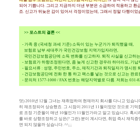
되어 기쁩니다. 그리고 지금까지 더낸 부분은 소급하여 적용하고 환
죠. 신고가 뒤늦은 감이 있어서 걱정이었는데, 그래서 정말 다행이었습니다
>> 포스트의 결론 <<
- 가족 중 (국세청 과세 기준) 소득이 있는 누군가가 퇴직했을 때,
보험료 납부 세대주가 국민건강보험 지역가입자라면,
국민건강보험공단에 소득 변화를 신고하자. 퇴직 사실을 신고하는
- 보험료가 하향조정된다면, 좀 늦게 신고한 경우라 하더라도, 기납
- 필요서류 : 성명, 주민번호, 주소, 재직기간과 퇴직일자가 명시된 
- 건강보험공단에 전화 한 통 하고 팩스를 넣는 것으로 신고는 완료
- 문의처 1577-1000 / FAX 번호는 해당지역별로 다름. 저희는 031-82
덧) 2010년 12월 그녀는 재취업하여 현재까지 회사를 다니고 있습니
히
재조정되어
상승했죠. 그 시점이
2011년 11월이었던 것으로 기
료 조정 기준월이 매년 10월인가 11월인가라고 알고 있
습니다. 혹시
를 바로
상향
조정하고 싶은(? 그런
) 분이 계시다면, 취업 즉시 재
면 되지 않을까 싶습니다. ^^;;;