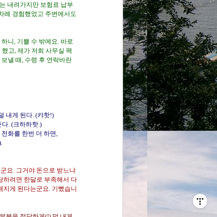
수는 내려가지만 보험료 납부
몇 차례 경험했었고 주변에서도
하니, 기쁠 수 밖에요. 바로
했고, 제가 저희 사무실 팩
보낼 때, 수령 후 연락바란
내게 된다. (캬핫!)
다. (크하하핫.)
 전화를 한번 더 하면,
.
군요. 그거야 돈으로 받느냐
충당하려면 한달로 부족해서 다
감해지게 된다는군요. 기뻤습니
부분을 정당하게(!) 덜 내게