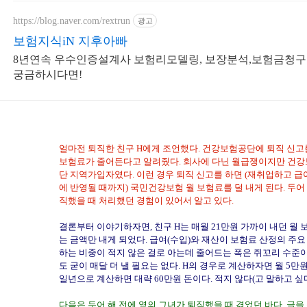
https://blog.naver.com/rextrun
광고
보험지식iN 지후아빠
8년연속 우수인증설계사 보험리모델링, 보장분석,보험금청구
궁금하시다면!
얼마전 퇴직한 친구 H에게 조언했다. 건강보험공단에 퇴직 신고
보험료가 줄어든다고 알려줬다. 회사에 다닌 월급쟁이지만 건
단 지역가입자였다. 이런 경우 퇴직 신고를 하면 (재취업하고 급
에 반영될 때까지) 국민건강보험 월 보험료를 덜 내게 된다. 두어
직했을 때 처리했던 경험이 있어서 알고 있다.
결론부터 이야기하자면,
친구 H
는 매월 21만원 가까이 내던 월 
는 금액만 내게 되었다. 급여(수입)
와 재산이 보험료 산정의 주요
하는 비중이 적지 않은 걸로 아는데 줄어드는 폭은 쥐꼬리 수준
도 굳이 매달
더 낼 필요는 없다. H의 경우로 계산하자면 월 5만
일년으로 계산하면 대략 60만원 돈이다. 적지 않다(고 말하고 싶다!
다음은 두어 해 전에 옆의 그녀가 퇴직했을 때 겪었던 바다. 글을 