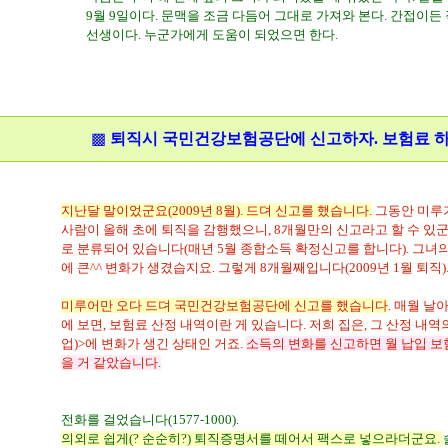
9월 9일이다. 문맥을 조금 다듬어 그대로 가져와 본다. 간접이든
선생이다. 누군가에게 도움이 되었으면 한다.
경제, 국민건강보험, 국민건강보험공단, 국민건강보험공단 보험료 환급, 맞벌이, 맞벌이에서 홑
급 환급, 소득(종합/농업), 시사, 이슈, 자영업자, 지역의료보험, 지역의료보험 보험료 환급, 홑
급, 보험료 조정
▩
퇴직시 국민건강보험공단에 신고하자. 보험료 하
지난달 말이었군요(2009년 8월). 드뎌 신고를 했습니다.
그동안 미루기
사람이 올해 초에 퇴직을 감행했으니, 8개월만의 신고라고 할 수 있
로 분류되어 있습니다(매년 5월 종합소득 확정신고를 합니다). 그녀
에 큰^^ 변화가 생겼습지요. 그렇게 8개월째입니다(2009년 1월 퇴직)
미루어만 오다 드뎌 국민건강보험공단에 신고를 했습니다
. 매월 
에 보면, 보험료 산정 내역이란 게 있습니다. 저희 집은, 그 산정 내역의
업)>에 변화가 생긴 상태인 거죠.
소득의 변화를 신고하면 월 납입 보
을 거 같았습니다.
전화를 걸었습니다(1577-1000).
의외로 쉽게(? 순순히?) 퇴직증명서를 떼어서 팩스로 넣으라더군요.