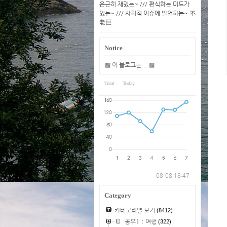
은근히 재밌는~ /// 편식하는 미드가
있는~ /// 사회적 이슈에 발언하는~ 不
老巨
Notice
▩ 이 블로그는... ▩
Total :
Today :
08-08 18:47
Category
카테고리별 보기
(8412)
공유1：여행
(322)