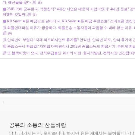
다. 해산물을 끊다. ▩
(8)
▩ 2MB 덕에 공부한다. 역행침식? 4대강 사업은 대운하 사업이었긔! 4대강 준설? 
착했던 것일까! ▩
(5)
▩ KB Smart ★폰 예금으로 갈아타다. KB Smart ★폰 예금 추천번호? 스마트폰 뱅킹
▩ 화물연대파업 이유가 궁금하다. 화물운송 노동자들이 파업할 수 밖에 없는 이유. 
▩
(6)
▩ 안식년이 부럽다! 자체 리프레시먼트 휴가를? 안식년, 안식년 제도, 안식 휴가에 관
▩ 종합소득세 환급일? 자영업자/학원강사 2012년 종합소득세 환급시기. 주민세 환급
▩ 또 블랙아웃이 오나. 전력수급불안 위기의 이면. 원자력발전, 전력시장 민간참여(민
:
공유와 소통의 산들바람
!!!!!! 퍼가시는 건, 못막습니다. 하지만 원문 재게시는 불허합니다 !!!