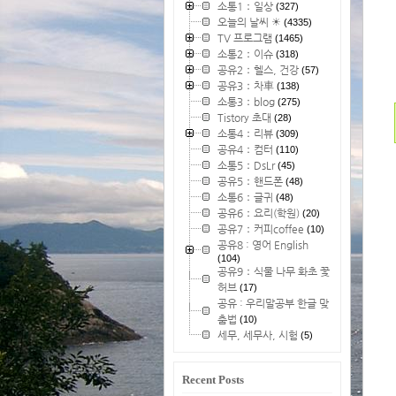
소통1：일상
(327)
오늘의 날씨 ☀
(4335)
TV 프로그램
(1465)
소통2：이슈
(318)
공유2：헬스, 건강
(57)
공유3：차車
(138)
소통3：blog
(275)
Tistory 초대
(28)
소통4：리뷰
(309)
공유4：컴터
(110)
소통5：DsLr
(45)
공유5：핸드폰
(48)
소통6：글귀
(48)
공유6：요리(학원)
(20)
공유7：커피coffee
(10)
공유8 : 영어 English
(104)
공유9：식물 나무 화초 꽃
허브
(17)
공유 : 우리말공부 한글 맞
춤법
(10)
세무, 세무사, 시험
(5)
Recent Posts