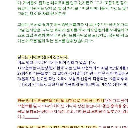
다. 걔네들이 잘하는 레퍼토리를 알고 있거든요. "그거 조절하면 점
등급이 바뀌지는 않아요. 몇 점 차이로!" 이런 이야기를 제 자신도 
그러는 걸 여러 차례 봤거든요.
그런데, 의외로 쉽게(!) 퇴직증명서를 떼어서 보내주기만 하면 된다고 
그날 집사람은, 다니던 회사에 전화를 해서 퇴직증명서를 보내달라고 
스로 그걸 수령한 후^^ 국민건강보험공단으로 보냈지요. 공단에 팩스 
다는 메모를 함께 적는 센스를 발휘했습니다. ^^
결과는 기대 이상(!)이었습니다.
팩스 넣고 두시간이 채 안 되어 전화가 왔습니다.
1) 보험료는 재산정했고 현재 내는 납부 보험료에서 매달 3만원여를 덜 
2) 퇴직한 다음달부터 그 달까지 (8개월간) 더낸 금액은 전액 환급해준
3) 올해 5월 신고한 작년 소득이 보험료 산정에 적용되는 10월 이후에
재산정 시에도 신고한 대로 적용받게 된다(그때도 미취업 상태라면)
환급 방식은 환급액을 다음달 보험료로 충당하는 형태
가 된다고 하더
보험료를 덜 내느냐의 차이인 거니까 상관 없습니다. 환급 총액을 
음달 보험료는 전혀 내지 않게 되고, 다다음달 보험료의 일부까지 
다. ^_______^
매월 납부 보험료는 여전히 큰(!) 금액이긴 하지만,
그 중의 적지 않은 