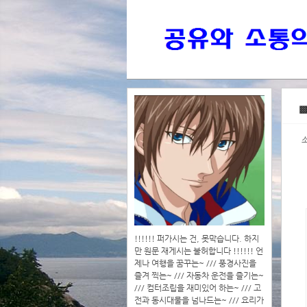
>>>
▩
>>>>
!!!!!! 퍼가시는 건, 못막습니다. 하지
만 원문 재게시는 불허합니다 !!!!!! 언
제나 여행을 꿈꾸는~ /// 풍경사진을
즐겨 찍는~ /// 자동차 운전을 즐기는~
/// 컴터조립을 재미있어 하는~ /// 고
전과 동시대물을 넘나드는~ /// 요리가