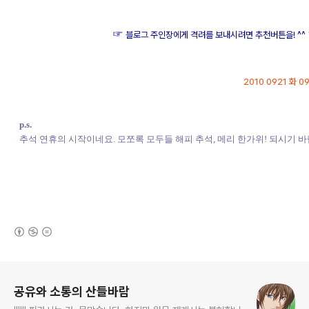
☞
블로그 주인장에게 격려를 보내시려면 추천버튼을! ^^
2010 0921 화 09
p.s.
추석 연휴의 시작이네요. 모쪼록 모두들 해피 추석, 메리 한가위! 되시기 
(새창열림)
로그 정보
공유와 소통의 산들바람