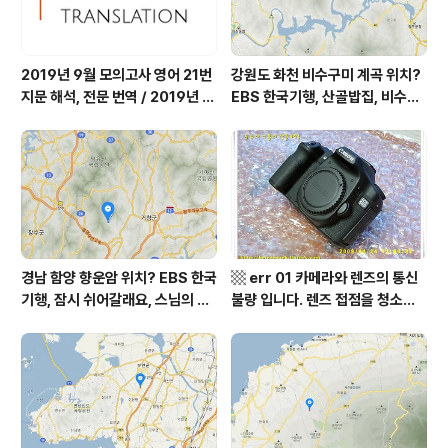
2019년 9월 모의고사 영어 21번
강원도 화천 비수구미 계곡 위치?
지문 해석, 전문 번역 / 2019년 9
EBS 한국기행, 산골밥집, 비수구
월 평가원 모의고사 영어 지문 번
미 할매 밥상, 이중일 최길순 씨 부
역, 평가원 2019년 고3 9월 영어
부 화천군 비수구미 낙타민박 어
영역 외국어영역 전문 해석, Engli
디? / 강원도 화천군 가볼 만한 곳
sh to Korean translation
비수구미 마을, 파로호
경남 함양 향운암 위치? EBS 한국
▩ err 01 카메라와 렌즈의 통신
기행, 잠시 쉬어갈래요, 스님의 어
불량 입니다. 렌즈 접점을 청소하
느 여름날, 함양 향운암 어디? / 경
여 주십시요? (캐논 50D) ▩
상남도 함양군 가볼 만한 곳, 용추
계곡 향운암 명천스님, 덕유산 황
석산 거망산 기백산