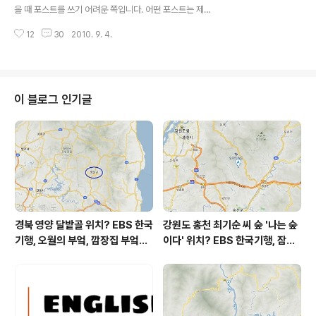
고 있군요. ^^) 다시 심플해진 구글 메인은 사용자 배경화
을 때 포스트를 쓰기 어려운 쪽입니다. 어떤 포스트는 제목
면 지정이 가능하다. 짜잔! 며칠전 mingsss 양이 올린 트
만 정해두고 느낌이 오지 않아서 묵혀만 두고 있는 것도 있
위터에서 보고 들렀던 내셔널지오그래픽 '오늘의 사진'에
12
30
2010. 9. 4.
고 어떤 포스트는 제목을 적자마자 삼사십분만에 후다닥
서 만난 멋진..
작성하는 포스트도 있습니다. 써지지 않는 글을 붙잡고 고
민과 고심을 반복하는 것보다 느낌이 올 때 포스트를 올리
는 게 여러모로 효율적입니다. 지난달 블로그 결산 포스트
도 예외가 아닙니다. 느낌이 올 때 써야죠. 간혹 달이 바뀌
이 블로그 인기글
자마자 느낌이 올 때도 있고 달 바뀌고 열흘을 넘기도록 느
낌이 오지 않는 때도 있습니다. 개인적으로 매월 보름은 넘
기지 않으려고 하고 그걸 잘 지켜오고 있습니다. 이번달은
달이 바뀌자마자 결산을 마구 하고 싶어진 경우입니다. 아
마도 제가 지난달이 궁금한 게 제..
경북 영양 달밭골 위치? EBS 한국
강원도 홍천 최기순 씨 숲 '나는 숲
기행, 오월의 부엌, 깜장집 부엌은
이다' 위치? EBS 한국기행, 잠시
따스했네, 영양군 영양읍 달밭골
쉬어갈래요, 나를 부르는 숲, 홍천
어디? / 경상북도 영양군 가볼 만
군 최기순 씨 캠핑장 펜션 어디? /
한 곳, 영양읍 상원리. KBS 인간극
강원도 홍천군 가볼 만한 곳, (구)
장 임분노미 할머니
까르돈, kbs 인간극장