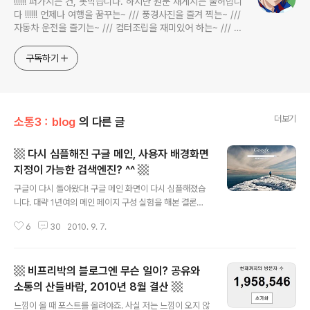
!!!!!! 퍼가시는 건, 못막습니다. 하지만 원문 재게시는 불허합니
다 !!!!!! 언제나 여행을 꿈꾸는~ /// 풍경사진을 즐겨 찍는~ ///
자동차 운전을 즐기는~ /// 컴터조립을 재미있어 하는~ /// 고
전과 동시대물을 넘나드는~ /// 요리가 은근히 재밌는~ /// 편
식하는 미드가 있는~ /// 사회적 이슈에 발언하는~ 不老巨
구독하기
더보기
소통3：blog
의 다른 글
▩ 다시 심플해진 구글 메인, 사용자 배경화면
지정이 가능한 검색엔진? ^^ ▩
글 내용
구글이 다시 돌아왔다! 구글 메인 화면이 다시 심플해졌습
니다. 대략 1년여의 메인 페이지 구성 실험을 해본 결론일
까요? 아니면 지난 8월 초에 있은 구글 코리아에 대한 경찰
6
30
2010. 9. 7.
의 압수수색과 연관이 있는 걸까요? 그 내막은 알 수 없지
만 어쨌든 구글은 2010년 9월 초 원래의 심플한 메인으로
돌아왔습니다. 그 전의 구성도 나쁘지 않았지만 지금의 심
▩ 비프리박의 블로그엔 무슨 일이? 공유와
플한 메인 구성은 구글스러워서 좋습니다. 그간 대략 10개
월(?)여의 구글 메인 구성 화면의 예는 아래와 같았었죠. (2
소통의 산들바람, 2010년 8월 결산 ▩
글 내용
010 0525의 예인데요. 제 글이 인기 블로그란을 장식하
느낌이 올 때 포스트를 올려야죠. 사실 저는 느낌이 오지 않