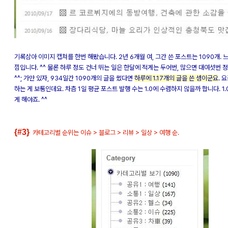
기록삼아 이미지 캡쳐를 한번 해봤습니다. 2년 6개월 여, 그간 쓴 포스트는 1090개. 
낌입니다. ^^ 물론 하루 정도 건너 뛰는 일은 한달에 적게는 두어번, 많으면 대여섯번 
^^; 가만 있자, 934일간 1090개의 글을 썼다면
하루에 1.17개의 글을 쓴 셈이군요
. 
하는 게 보통인데요. 차츰 1일 평균 포스트 발행 수는 1.0에 수렴하지 않을까 합니다. 1
게 해야죠. ^^
{#3}
카테고리별 순위는 이슈 > 블로그 > 리뷰 > 일상 > 여행 순.