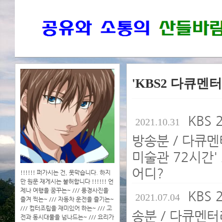
'KBS2 다큐멘터
KBS 
2021.10.31
방송분 / 다큐멘
미술관 72시간'
어디?
!!!!!! 퍼가시는 건, 못막습니다. 하지
만 원문 재게시는 불허합니다 !!!!!! 언
제나 여행을 꿈꾸는~ /// 풍경사진을
KBS 
2021.07.04
즐겨 찍는~ /// 자동차 운전을 즐기는~
/// 컴터조립을 재미있어 하는~ /// 고
송분 / 다큐멘터
전과 동시대물을 넘나드는~ /// 요리가