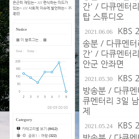
은근히 재밌는~ /// 편식하는 미드가
간' / 다큐멘터
있는~ /// 사회적 이슈에 발언하는~ 不
老巨
탑 스튜디오
KBS 
Notice
2021.06.06
▩ 이 블로그는... ▩
송분 / 다큐멘터
간' / 다큐멘터
Total :
Today :
안군 안좌면
KBS 
2021.05.30
방송분 / 다큐멘터
큐멘터리 3일 남
08-09 00:00
제
Category
KBS 
2021.05.24
카테고리별 보기
(8412)
방송분 / 다큐멘터
공유1：여행
(322)