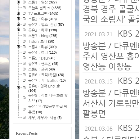
소통1：일상
(327)
경북 경주 골굴사
오늘의 날씨 ☀
(4335)
TV 프로그램
(1465)
국의 소림사’ 골
소통2：이슈
(318)
공유2：헬스, 건강
(57)
공유3：차車
(138)
KBS 
2021.03.21
소통3：blog
(275)
Tistory 초대
(28)
방송분 / 다큐멘
소통4：리뷰
(309)
공유4：컴터
(110)
주시 영산포 홍어
소통5：DsLr
(45)
공유5：핸드폰
영산동 이창동
(48)
소통6：글귀
(48)
공유6：요리(학원)
(20)
KBS 
2021.03.15
공유7：커피coffee
(10)
공유8 : 영어 English
방송분 / 다큐멘
(104)
공유9：식물 나무 화초 꽃
서산시 가로림만 
허브
(17)
공유 : 우리말공부 한글 맞
팔봉면
춤법
(10)
세무, 세무사, 시험
(5)
KBS 
2021.03.08
Recent Posts